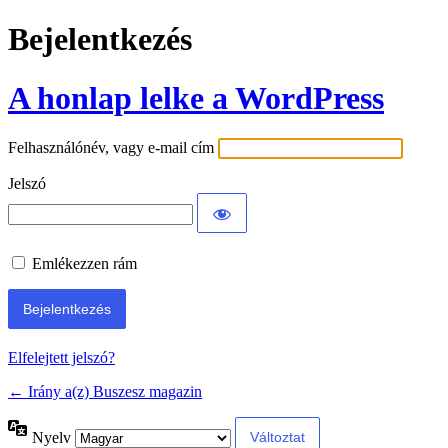
Bejelentkezés
A honlap lelke a WordPress
Felhasználónév, vagy e-mail cím
Jelszó
Emlékezzen rám
Elfelejtett jelszó?
← Irány a(z) Buszesz magazin
Nyelv