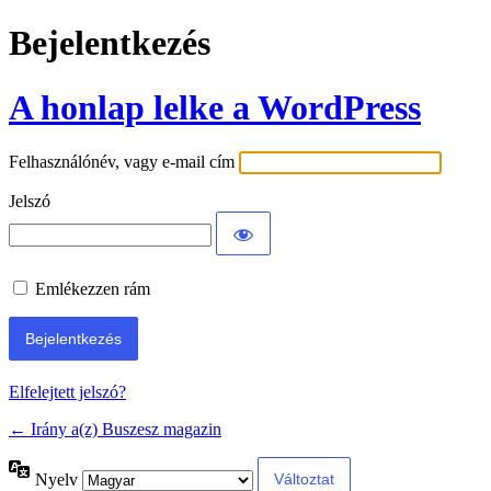
Bejelentkezés
A honlap lelke a WordPress
Felhasználónév, vagy e-mail cím
Jelszó
Emlékezzen rám
Elfelejtett jelszó?
← Irány a(z) Buszesz magazin
Nyelv