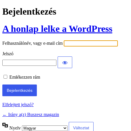
Bejelentkezés
A honlap lelke a WordPress
Felhasználónév, vagy e-mail cím
Jelszó
Emlékezzen rám
Elfelejtett jelszó?
← Irány a(z) Buszesz magazin
Nyelv