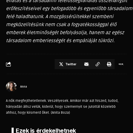
ellátás és a társadalmi felelősségvállalás összehangolt
erőfeszítéseivel egy befogadóbb és egyenlőbb társadalom
felé haladhatunk. A mozgássérültekkel szembeni
megközelítésünk nem csak a fogyatékossággal élő
emberek életminőségét befolyásolja, hanem az egész
társadalom emberiességét és empátiáját tükrözi.
Twitter
Anna
A nők megfejthetetlenek. Veszélyesek. Amikor már azt hiszed, tudod,
hányadán állsz velük, kiderül, hogy szemernyit se jutottál közelebb
ahhoz, hogy kiismerd őket. (Anita Boza)
Ezek is érdekelhetnek