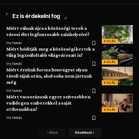
Ez is érdekelni fog
Miért válnak újra a közösségi terek a
városi élet legfontosabb színhelyeivé?
A VILÁG
Írta:
Tamás
Miért hódítják meg a közösségi kertek a
világ legzsúfoltabb világvárosait is?
A VILÁG
Írta:
Tamás
Miért érzünk furcsa honvágyat olyan
távoli tájak után, ahol soha nem jártunk
még
A VILÁG
Írta:
Tamás
Miért vacsorázunk egyre szívesebben
vadidegen emberekkel a saját
otthonukban?
A VILÁG
Írta:
Tamás
Előző
Következő