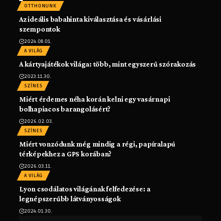
OTTHONUNK
Az ideális babahinta kiválasztása és vásárlási
szempontok
2024.08.01.
A VILÁG
A kártyajátékok világa: több, mint egyszerű szórakozás
2023.11.30.
SZÍNES
Miért érdemes néha korán kelni egy vasárnapi
bolhapiacos barangolásért?
2026.02.03.
SZÍNES
Miért vonzódunk még mindig a régi, papíralapú
térképekhez a GPS korában?
2026.03.11.
A VILÁG
Lyon csodálatos világának felfedezése: a
legnépszerűbb látványosságok
2024.01.30.