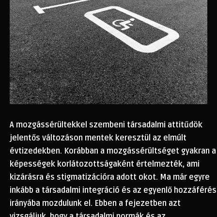
A mozgássérültekkel szembeni társadalmi attitűdök
jelentős változáson mentek keresztül az elmúlt
évtizedekben. Korábban a mozgássérültséget gyakran a
képességek korlátozottságaként értelmezték, ami
kizárásra és stigmatizációra adott okot. Ma már egyre
inkább a társadalmi integráció és az egyenlő hozzáférés
irányába mozdulunk el. Ebben a fejezetben azt
vizsgáljuk, hogy a társadalmi normák és az