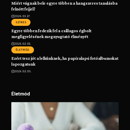
Miért vágnak bele egyre többen a hangszeres tanulásba
felnőtt fejjel?
2026.03.27.
SZÍNES
Egyre többen fedezik fel a csillagos égbolt
megfigyelésének megnyugtató élményét
2026.02.01.
ÉLETMÓD
Ezért tesz jót a lelkünknek, ha papíralapú fotóalbumokat
lapozgatunk
2026.02.05.
Életmód