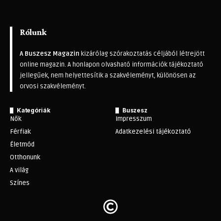
Rólunk
A Buszesz Magazin
kizárólag szórakoztatás céljából létrejött
online magazin. A honlapon olvasható információk tájékoztató
jellegűek, nem helyettesítik a szakvéleményt, különösen az
orvosi szakvéleményt.
Kategóriák
Buszesz
Nők
Impresszum
Férfiak
Adatkezelési tájékoztató
Életmód
Otthonunk
A világ
Színes