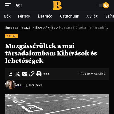
Aa
Nők
Férfiak
Életmód
Otthonunk
A világ
Szín
Buszesz magazin
>
Blog
>
A világ
>
Mozgássérültek a mai társadalomban: Kihívások és lehetőségek
A VILÁG
Mozgássérültek a mai
társadalomban: Kihívások és
lehetőségek
7 perc olvasási idő
Anna