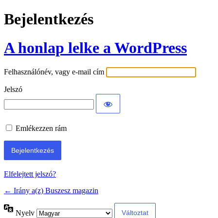
Bejelentkezés
A honlap lelke a WordPress
Felhasználónév, vagy e-mail cím
Jelszó
Emlékezzen rám
Elfelejtett jelszó?
← Irány a(z) Buszesz magazin
Nyelv