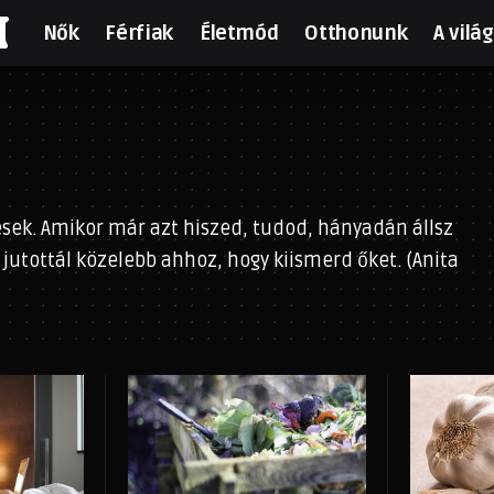
N
Nők
Férfiak
Életmód
Otthonunk
A világ
esek. Amikor már azt hiszed, tudod, hányadán állsz
 jutottál közelebb ahhoz, hogy kiismerd őket. (Anita