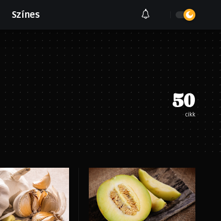
Színes
50
cikk