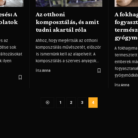
sés: A
Az otthoni
A fokh
solatok
komposztálás, és amit
fogyaszt
tudni akartál róla
termész
gyógymó
és az
Ahhoz, hogy megértsük az otthoni
edése sok
komposztálás művészetét, először
A fokhagyma 
változásokat
is ismernünk kell az alapelveit. A
termesztett
k ilyen
komposztálás a szerves anyagok
…
emberek már
fogyasztana
Írta:
Anna
gyógymódké
Írta:
Anna
1
2
3
4