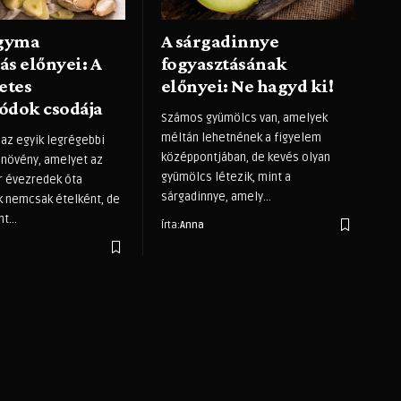
agyma
A sárgadinnye
ás előnyei: A
fogyasztásának
etes
előnyei: Ne hagyd ki!
dok csodája
Számos gyümölcs van, amelyek
méltán lehetnének a figyelem
az egyik legrégebbi
középpontjában, de kevés olyan
 növény, amelyet az
gyümölcs létezik, mint a
 évezredek óta
sárgadinnye, amely
…
k nemcsak ételként, de
nt
…
Írta:
Anna