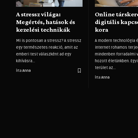
A stressz világa:
Online társkere
Megértés, hatások és
digitális kapc
kezelési technikák
kora
Mi is pontosan a stressz? A stressz
A modern technológia 
egy természetes reakció, amit az
internet rohamos terj
emberi test válaszként ad egy
mindenben forradalmi 
kihívásra
…
hozott életünkben. Egyi
terület az
…
Írta:
Anna
Írta:
Anna