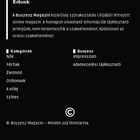
Rólunk
A Buszesz Magazin
kizárólag szórakoztatás céljából létrejött
online magazin. A honlapon olvasható információk tájékoztató
jellegűek, nem helyettesítik a szakvéleményt, különösen az
orvosi szakvéleményt.
Kategóriák
Buszesz
Nők
Impresszum
Férfiak
Adatkezelési tájékoztató
Életmód
Otthonunk
A világ
Színes
© Buszesz Magazin – Minden jog fenntartva.