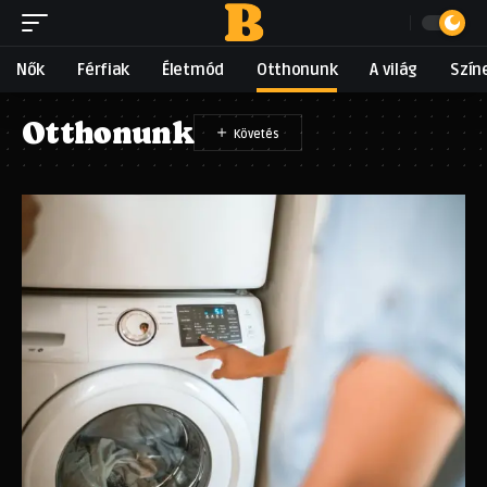
Nők
Férfiak
Életmód
Otthonunk
A világ
Szín
Otthonunk