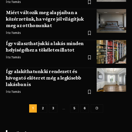
Írta:
Tamás
Miért változik meg alapjaiban a
közérzetünk, ha végre jól világítjuk
meg az otthonunkat
Írta:
Tamás
Így választhatjuk ki a lakás minden
helyiségéhez a tökéletes illatot
Írta:
Tamás
Így alakíthatunk ki rendezett és
hívogató előteret még a legkisebb
lakásban is
Írta:
Tamás
1
2
3
…
5
6