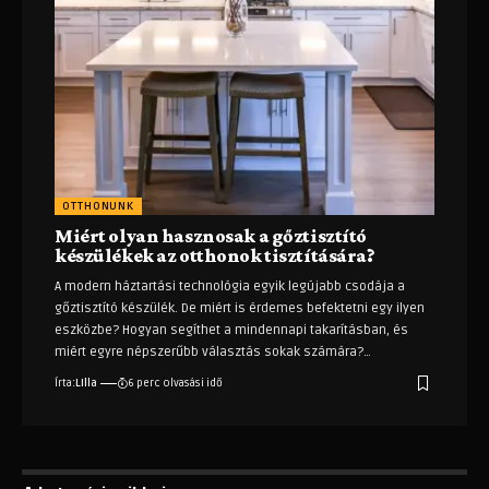
OTTHONUNK
Miért olyan hasznosak a gőztisztító
készülékek az otthonok tisztítására?
A modern háztartási technológia egyik legújabb csodája a
gőztisztító készülék. De miért is érdemes befektetni egy ilyen
eszközbe? Hogyan segíthet a mindennapi takarításban, és
miért egyre népszerűbb választás sokak számára?
…
Írta:
LIlla
6 perc olvasási idő