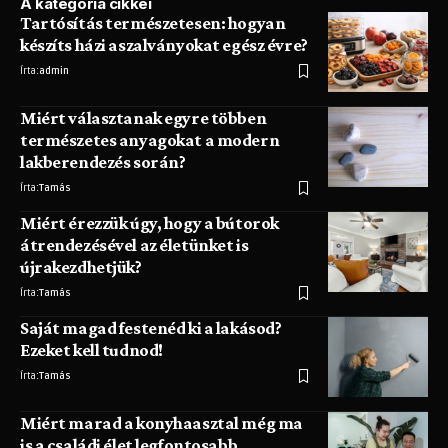
A kategória cikkei
Tartósítás természetesen: hogyan
készíts házi aszalványokat egész évre?
Írta:
admin
Miért választanak egyre többen
természetes anyagokat a modern
lakberendezés során?
Írta:
Tamás
Miért érezzük úgy, hogy a bútorok
átrendezésével az életünket is
újrakezdhetjük?
Írta:
Tamás
Saját magad festenéd ki a lakásod?
Ezeket kell tudnod!
Írta:
Tamás
Miért marad a konyhaasztal még ma
is a családi élet legfontosabb