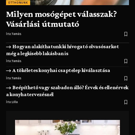
OTTHONUNK
Milyen mosógépet válasszak?
Vásárlási útmutató
Írta:
Tamás
Hogyan alakíthatunk ki hívogató olvasósarkot
még a legkisebb lakásban is
Írta:
Tamás
A tökéletes konyhai csaptelep kiválasztása
Írta:
Tamás
Beépíthető vagy szabadon álló? Érvek és ellenérvek
a konyhatervezésnél
Írta:
LIlla