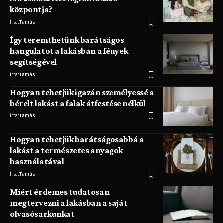
központja?
Írta:
Tamás
Így teremthetünk barátságos
hangulatot a lakásban a fények
segítségével
Írta:
Tamás
Hogyan tehetjük igazán személyessé a
bérelt lakást a falak átfestése nélkül
Írta:
Tamás
Hogyan tehetjük barátságosabbá a
lakást a természetes anyagok
használatával
Írta:
Tamás
Miért érdemes tudatosan
megtervezni a lakásban a saját
olvasósarkunkat