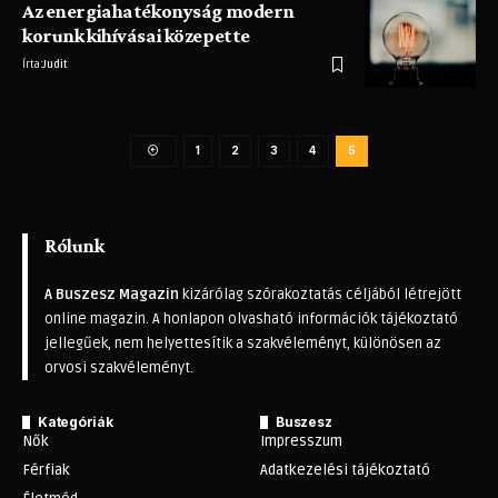
Az energiahatékonyság modern
korunk kihívásai közepette
Írta:
Judit
1
2
3
4
5
Rólunk
A Buszesz Magazin
kizárólag szórakoztatás céljából létrejött
online magazin. A honlapon olvasható információk tájékoztató
jellegűek, nem helyettesítik a szakvéleményt, különösen az
orvosi szakvéleményt.
Kategóriák
Buszesz
Nők
Impresszum
Férfiak
Adatkezelési tájékoztató