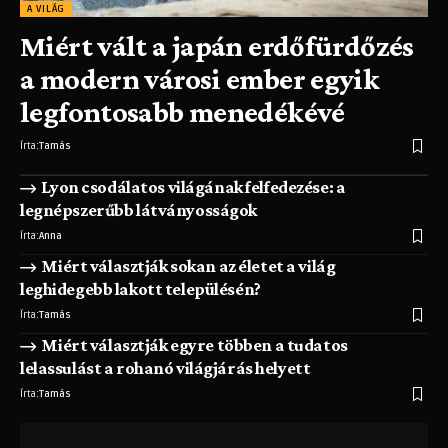
A VILÁG
Miért vált a japán erdőfürdőzés
a modern városi ember egyik
legfontosabb menedékévé
Írta:
Tamás
Lyon csodálatos világának felfedezése: a
legnépszerűbb látványosságok
Írta:
Anna
Miért választják sokan az életet a világ
leghidegebb lakott településén?
Írta:
Tamás
Miért választják egyre többen a tudatos
lelassulást a rohanó világjárás helyett
Írta:
Tamás