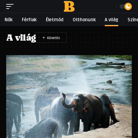
Nők
Férfiak
Életmód
Otthonunk
A világ
Szín
A világ