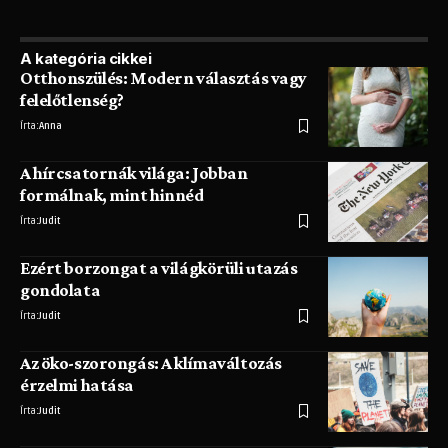
A kategória cikkei
Otthonszülés: Modern választás vagy
felelőtlenség?
Írta:
Anna
A hírcsatornák világa: Jobban
formálnak, mint hinnéd
Írta:
Judit
Ezért borzongat a világkörüli utazás
gondolata
Írta:
Judit
Az öko-szorongás: A klímaváltozás
érzelmi hatása
Írta:
Judit