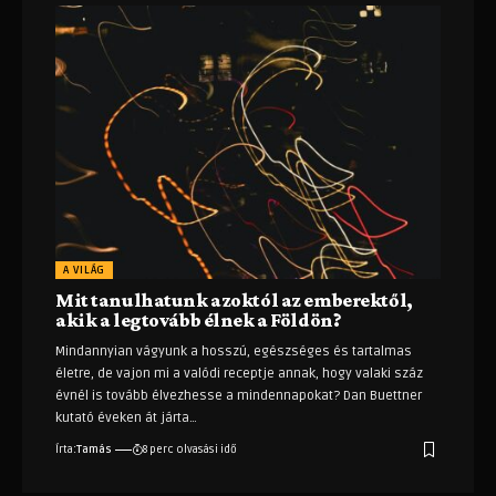
A VILÁG
Mit tanulhatunk azoktól az emberektől,
akik a legtovább élnek a Földön?
Mindannyian vágyunk a hosszú, egészséges és tartalmas
életre, de vajon mi a valódi receptje annak, hogy valaki száz
évnél is tovább élvezhesse a mindennapokat? Dan Buettner
kutató éveken át járta
…
Írta:
Tamás
8 perc olvasási idő