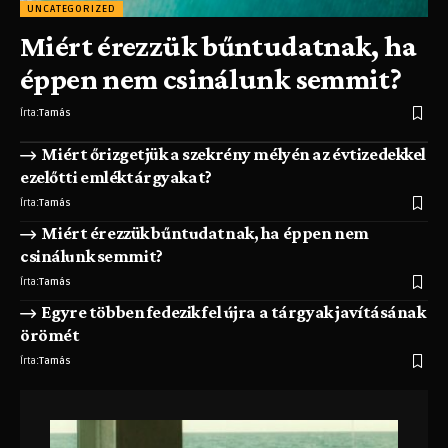
UNCATEGORIZED
Miért érezzük bűntudatnak, ha
éppen nem csinálunk semmit?
Írta:
Tamás
Miért őrizgetjük a szekrény mélyén az évtizedekkel
ezelőtti emléktárgyakat?
Írta:
Tamás
Miért érezzük bűntudatnak, ha éppen nem
csinálunk semmit?
Írta:
Tamás
Egyre többen fedezik fel újra a tárgyak javításának
örömét
Írta:
Tamás