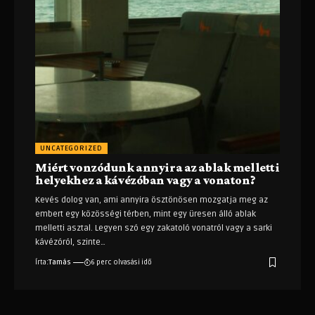
UNCATEGORIZED
Miért vonzódunk annyira az ablak melletti
helyekhez a kávézóban vagy a vonaton?
Kevés dolog van, ami annyira ösztönösen mozgatja meg az
embert egy közösségi térben, mint egy üresen álló ablak
melletti asztal. Legyen szó egy zakatoló vonatról vagy a sarki
kávézóról, szinte
…
Írta:
Tamás
6 perc olvasási idő