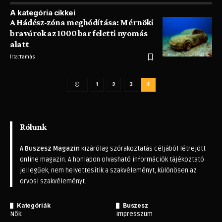
A kategória cikkei
A Hádész-zóna meghódítása: Mérnöki
bravúrok az 1000 bar feletti nyomás
alatt
Írta:
Tamás
1
2
3
4
Rólunk
A Buszesz Magazin
kizárólag szórakoztatás céljából létrejött
online magazin. A honlapon olvasható információk tájékoztató
jellegűek, nem helyettesítik a szakvéleményt, különösen az
orvosi szakvéleményt.
Kategóriák
Buszesz
Nők
Impresszum