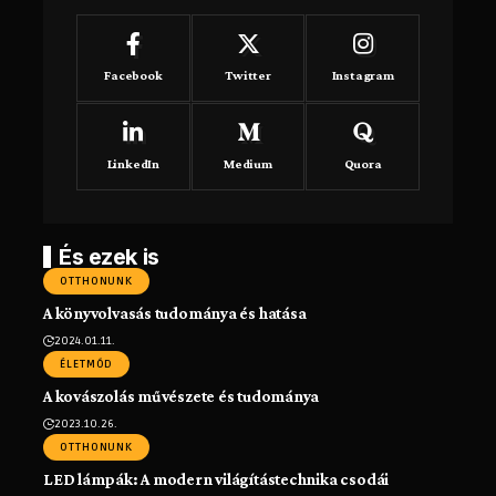
Facebook
Twitter
Instagram
LinkedIn
Medium
Quora
És ezek is
OTTHONUNK
A könyvolvasás tudománya és hatása
2024.01.11.
ÉLETMÓD
A kovászolás művészete és tudománya
2023.10.26.
OTTHONUNK
LED lámpák: A modern világítástechnika csodái