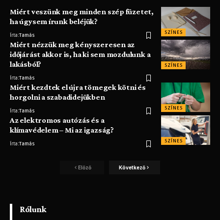
Miért veszünk meg minden szép füzetet,
ha úgysem írunk beléjük?
SZÍNES
Írta:
Tamás
Miért nézzük meg kényszeresen az
időjárást akkor is, ha ki sem mozdulunk a
lakásból?
SZÍNES
Írta:
Tamás
Miért kezdtek el újra tömegek kötni és
horgolni a szabadidejükben
SZÍNES
Írta:
Tamás
Az elektromos autózás és a
klímavédelem – Mi az igazság?
SZÍNES
Írta:
Tamás
Előző
Következő
Rólunk