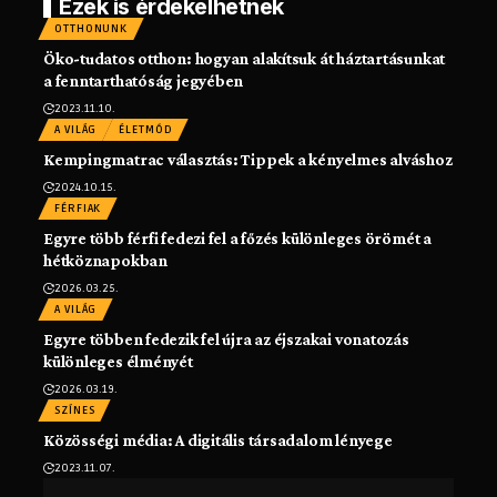
Ezek is érdekelhetnek
OTTHONUNK
Öko-tudatos otthon: hogyan alakítsuk át háztartásunkat
a fenntarthatóság jegyében
2023.11.10.
A VILÁG
ÉLETMÓD
Kempingmatrac választás: Tippek a kényelmes alváshoz
2024.10.15.
FÉRFIAK
Egyre több férfi fedezi fel a főzés különleges örömét a
hétköznapokban
2026.03.25.
A VILÁG
Egyre többen fedezik fel újra az éjszakai vonatozás
különleges élményét
2026.03.19.
SZÍNES
Közösségi média: A digitális társadalom lényege
2023.11.07.