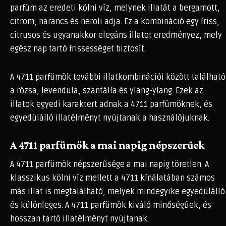
parfüm az eredeti kölni víz, melynek illatát a bergamott,
citrom, narancs és neroli adja. Ez a kombináció egy friss,
citrusos és ugyanakkor elegáns illatot eredményez, mely
egész nap tartó frissességet biztosít.
A 4711 parfümök további illatkombinációi között található
a rózsa, levendula, szantálfa és ylang-ylang. Ezek az
illatok egyedi karaktert adnak a 4711 parfümöknek, és
egyedülálló illatélményt nyújtanak a használójuknak.
A 4711 parfümök a mai napig népszerűek
A 4711 parfümök népszerűsége a mai napig töretlen. A
klasszikus kölni víz mellett a 4711 kínálatában számos
más illat is megtalálható, melyek mindegyike egyedülálló
és különleges. A 4711 parfümök kiváló minőségűek, és
hosszan tartó illatélményt nyújtanak.