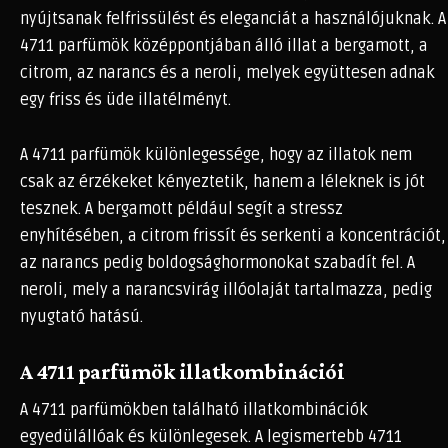
nyújtsanak felfrissülést és eleganciát a használójuknak. A
4711 parfümök középpontjában álló illat a bergamott, a
citrom, az narancs és a neroli, melyek együttesen adnak
egy friss és üde illatélményt.
A 4711 parfümök különlegessége, hogy az illatok nem
csak az érzékeket kényeztetik, hanem a léleknek is jót
tesznek. A bergamott például segít a stressz
enyhítésében, a citrom frissít és serkenti a koncentrációt,
az narancs pedig boldogsághormonokat szabadít fel. A
neroli, mely a narancsvirág illóolaját tartalmazza, pedig
nyugtató hatású.
A 4711 parfümök illatkombinációi
A 4711 parfümökben található illatkombinációk
egyedülállóak és különlegesek. A legismertebb 4711