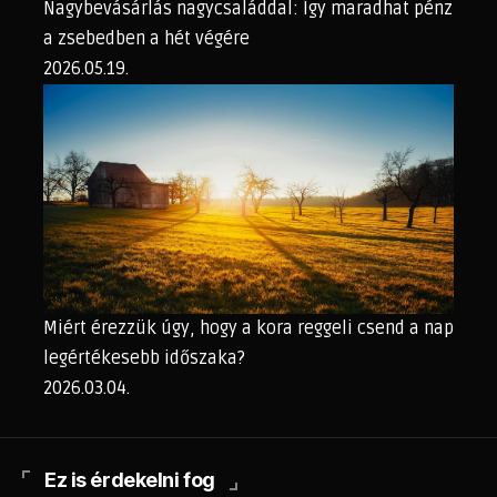
Nagybevásárlás nagycsaláddal: Így maradhat pénz
a zsebedben a hét végére
2026.05.19.
Miért érezzük úgy, hogy a kora reggeli csend a nap
legértékesebb időszaka?
2026.03.04.
Ez is érdekelni fog