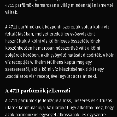
4711 parfümök hamarosan a világ minden táján ismertté
váltak.
A 4711 parfümöknek központi szerepük volt a kölni víz
feltalálásában, melyet eredetileg gyógyvízként
használtak. A kölni víz különleges összetételének
köszönhetően hamarosan népszerűvé vált a kölni
polgárok körében, akik gyógyító hatását dicsérték. A kölni
víz receptjét Wilhelm Mülhens kapta meg egy
szerzetestől, aki a kölni víz készítésének titkát egy
„csodálatos víz” receptjével együtt adta át neki.
A 4711 parfümök jellemzői
A 4711 parfümök jellemzője a friss, fűszeres és citrusos
illatok kombinációja. Az illatokat úgy alkották meg, hogy
azok harmonikus egységet alkossanak, és egyszerre