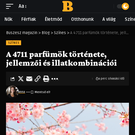
Aa
Nők
Férfiak
Életmód
Otthonunk
A világ
Szín
Buszesz magazin
>
Blog
>
Színes
>
A 4711 parfümök története, jellemzői és illatkombinációi
SZÍNES
A 4711 parfümök története,
jellemzői és illatkombinációi
4 perc olvasási idő
Anna