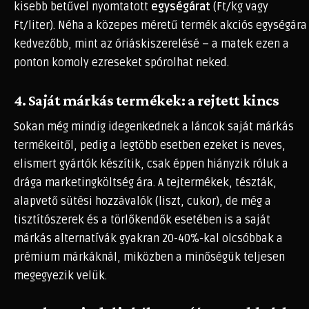
kisebb betűvel nyomtatott
egységárat
(Ft/kg vagy
Ft/liter). Néha a közepes méretű termék akciós egységára
kedvezőbb, mint az óriáskiszerelésé – a matek ezen a
ponton komoly ezreseket spórolhat neked.
4. Saját márkás termékek: a rejtett kincs
Sokan még mindig idegenkednek a láncok saját márkás
termékeitől, pedig a legtöbb esetben ezeket is neves,
elismert gyártók készítik, csak éppen hiányzik róluk a
drága marketingköltség ára. A tejtermékek, tészták,
alapvető sütési hozzávalók (liszt, cukor), de még a
tisztítószerek és a törlőkendők esetében is a saját
márkás alternatívák gyakran 20-40%-kal olcsóbbak a
prémium márkáknál, miközben a minőségük teljesen
megegyezik velük.