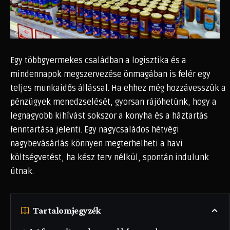
Egy többgyermekes családban a logisztika és a
mindennapok megszervezése önmagában is felér egy
teljes munkaidős állással. Ha ehhez még hozzávesszük a
pénzügyek menedzselését, gyorsan rájöhetünk, hogy a
legnagyobb kihívást sokszor a konyha és a háztartás
fenntartása jelenti. Egy nagycsaládos hétvégi
nagybevásárlás könnyen megterhelheti a havi
költségvetést, ha kész terv nélkül, spontán indulunk
útnak.
Tartalomjegyzék