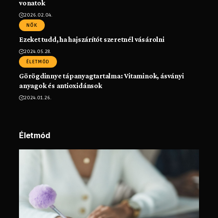
vonatok
2026.02.04.
NŐK
Ezeket tudd, ha hajszárítót szeretnél vásárolni
2024.05.28.
ÉLETMÓD
Görögdinnye tápanyagtartalma: Vitaminok, ásványi
anyagok és antioxidánsok
2024.01.26.
Életmód