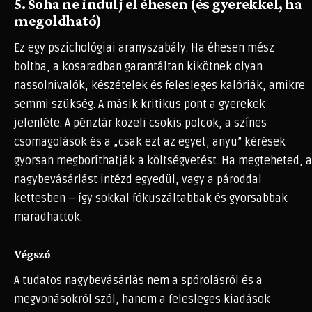
5. Soha ne indulj el éhesen (és gyerekkel, ha
megoldható)
Ez egy pszichológiai aranyszabály. Ha éhesen mész
boltba, a kosaradban garantáltan kikötnek olyan
nassolnivalók, készételek és felesleges kalóriák, amikre
semmi szükség. A másik kritikus pont a gyerekek
jelenléte. A pénztár közeli csokis polcok, a színes
csomagolások és a „csak ezt az egyet, anyu” kérések
gyorsan megboríthatják a költségvetést. Ha megteheted, a
nagybevásárlást intézd egyedül, vagy a pároddal
kettesben – így sokkal fókuszáltabbak és gyorsabbak
maradhattok.
Végszó
A tudatos nagybevásárlás nem a spórolásról és a
megvonásokról szól, hanem a felesleges kiadások