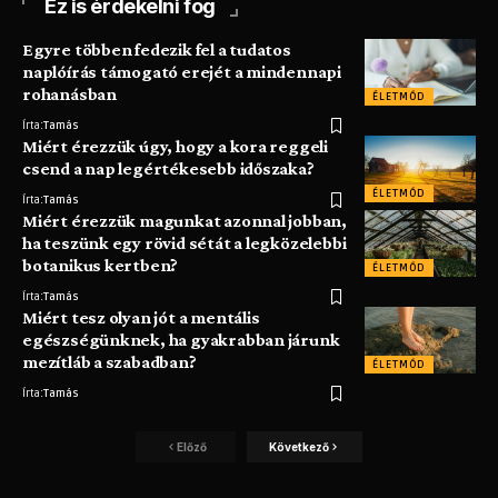
Ez is érdekelni fog
Egyre többen fedezik fel a tudatos
naplóírás támogató erejét a mindennapi
rohanásban
ÉLETMÓD
Írta:
Tamás
Miért érezzük úgy, hogy a kora reggeli
csend a nap legértékesebb időszaka?
ÉLETMÓD
Írta:
Tamás
Miért érezzük magunkat azonnal jobban,
ha teszünk egy rövid sétát a legközelebbi
botanikus kertben?
ÉLETMÓD
Írta:
Tamás
Miért tesz olyan jót a mentális
egészségünknek, ha gyakrabban járunk
mezítláb a szabadban?
ÉLETMÓD
Írta:
Tamás
Előző
Következő