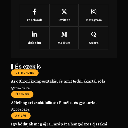
Facebook
Twitter
Instagram
LinkedIn
Medium
Quora
És ezek is
OTTHONUNK
Az otthoni komposztálás, és amit tudni akartál róla
2024.02.04.
ÉLETMÓD
A Hellingeri családállítás: Elmélet és gyakorlat
2024.01.14.
A VILÁG
Így hódítják meg újra Európát a hangulatos éjszakai