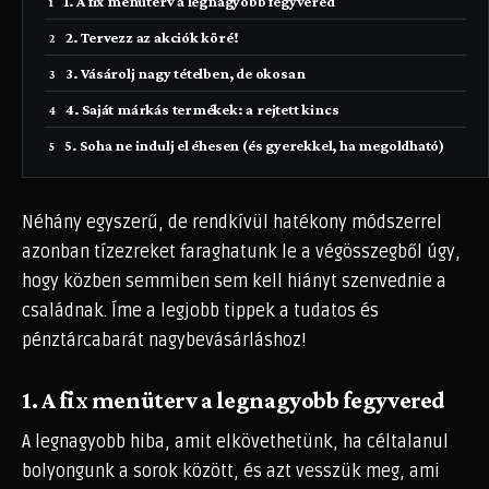
1. A fix menüterv a legnagyobb fegyvered
2. Tervezz az akciók köré!
3. Vásárolj nagy tételben, de okosan
4. Saját márkás termékek: a rejtett kincs
5. Soha ne indulj el éhesen (és gyerekkel, ha megoldható)
Néhány egyszerű, de rendkívül hatékony módszerrel
azonban tízezreket faraghatunk le a végösszegből úgy,
hogy közben semmiben sem kell hiányt szenvednie a
családnak. Íme a legjobb tippek a tudatos és
pénztárcabarát nagybevásárláshoz!
1. A fix menüterv a legnagyobb fegyvered
A legnagyobb hiba, amit elkövethetünk, ha céltalanul
bolyongunk a sorok között, és azt vesszük meg, ami