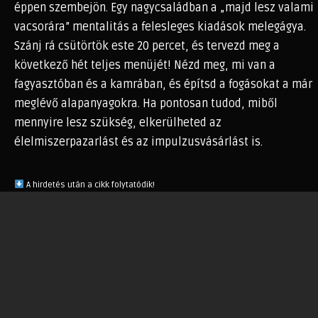
éppen szembejön. Egy nagycsaládban a „majd lesz valami
vacsorára” mentalitás a felesleges kiadások melegágya.
Szánj rá csütörtök este 20 percet, és tervezd meg a
következő hét teljes menüjét! Nézd meg, mi van a
fagyasztóban és a kamrában, és építsd a fogásokat a már
meglévő alapanyagokra. Ha pontosan tudod, miből
mennyire lesz szükség, elkerülheted az
élelmiszerpazarlást és az impulzusvásárlást is.
A hirdetés után a cikk folytatódik!