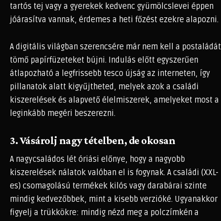
tartós tej vagy a gyerekek kedvenc gyümölcslevei éppen
jóárasítva vannak, érdemes a heti főzést ezekre alapozni.
A digitális világban szerencsére már nem kell a postaládát
tömő papírfüzeteket bújni. Indulás előtt egyszerűen
átlapozható a legfrissebb
tesco újság
az interneten, így
pillanatok alatt kigyűjtheted, melyek azok a családi
kiszerelések és alapvető élelmiszerek, amelyeket most a
leginkább megéri beszerezni.
3. Vásárolj nagy tételben, de okosan
A nagycsaládos lét óriási előnye, hogy a nagyobb
kiszerelések nálatok valóban el is fogynak. A családi (XXL-
es) csomagolású termékek kilós vagy darabárai szinte
mindig kedvezőbbek, mint a kisebb verzióké. Ugyanakkor
figyelj a trükkökre: mindig nézd meg a polczímkén a