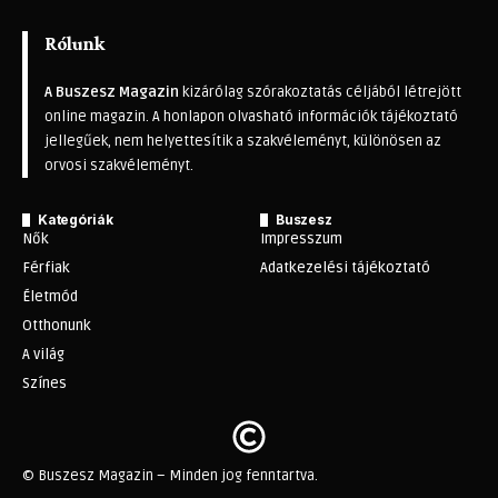
Rólunk
A Buszesz Magazin
kizárólag szórakoztatás céljából létrejött
online magazin. A honlapon olvasható információk tájékoztató
jellegűek, nem helyettesítik a szakvéleményt, különösen az
orvosi szakvéleményt.
Kategóriák
Buszesz
Nők
Impresszum
Férfiak
Adatkezelési tájékoztató
Életmód
Otthonunk
A világ
Színes
© Buszesz Magazin – Minden jog fenntartva.