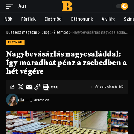
Aa
Nők
Férfiak
Életmód
Otthonunk
A világ
Szín
Buszesz magazin
>
Blog
>
Életmód
>
Nagybevásárlás nagycsaláddal: Így maradhat pénz a zsebedben a hét végére
ÉLETMÓD
Nagybevásárlás nagycsaláddal:
Így maradhat pénz a zsebedben a
hét végére
4 perc olvasási idő
LIlla