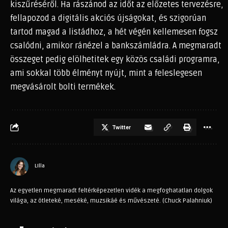
kiszűréséről. Ha rászánod az időt az előzetes tervezésre,
fellapozod a digitális akciós újságokat, és szigorúan
tartod magad a listádhoz, a hét végén kellemesen fogsz
csalódni, amikor ránézel a bankszámládra. A megmaradt
összeget pedig elölhetitek egy közös családi programra,
ami sokkal több élményt nyújt, mint a feleslegesen
megvásárolt bolti termékek.
Twitter
LIlla
Az egyetlen megmaradt feltérképezetlen vidék a megfoghatatlan dolgok
világa, az ötleteké, meséké, muzsikáé és művészeté. (Chuck Palahniuk)