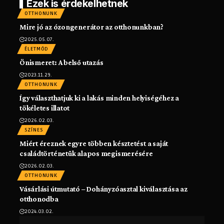
Ezek is érdekelhetnek
OTTHONUNK
Mire jó az ózongenerátor az otthonunkban?
2025.05.07.
ÉLETMÓD
Önismeret: A belső utazás
2023.11.29.
OTTHONUNK
Így választhatjuk ki a lakás minden helyiségéhez a
tökéletes illatot
2026.02.03.
SZÍNES
Miért éreznek egyre többen késztetést a saját
családtörténetük alapos megismerésére
2026.02.03.
OTTHONUNK
Vásárlási útmutató – Dohányzóasztal kiválasztása az
otthonodba
2024.03.02.