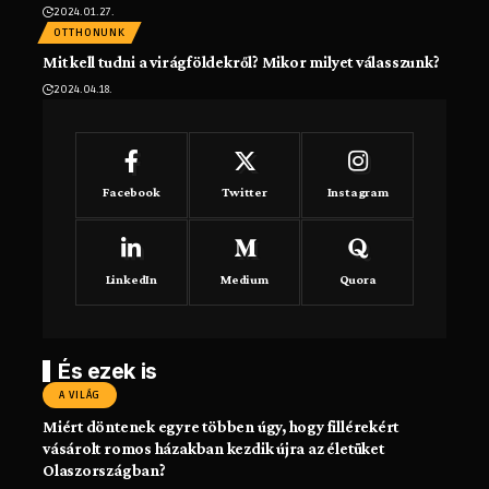
2024.01.27.
OTTHONUNK
Mit kell tudni a virágföldekről? Mikor milyet válasszunk?
2024.04.18.
Facebook
Twitter
Instagram
LinkedIn
Medium
Quora
És ezek is
A VILÁG
Miért döntenek egyre többen úgy, hogy fillérekért
vásárolt romos házakban kezdik újra az életüket
Olaszországban?