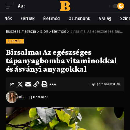
Aa
Nők
Férfiak
Életmód
Otthonunk
A világ
Szín
Buszesz magazin
>
Blog
>
Életmód
>
Birsalma: Az egészséges tápanyagbomba vitaminokkal és ásványi anyagokkal
ÉLETMÓD
Birsalma: Az egészséges
tápanyagbomba vitaminokkal
és ásványi anyagokkal
3 perc olvasási idő
Judit