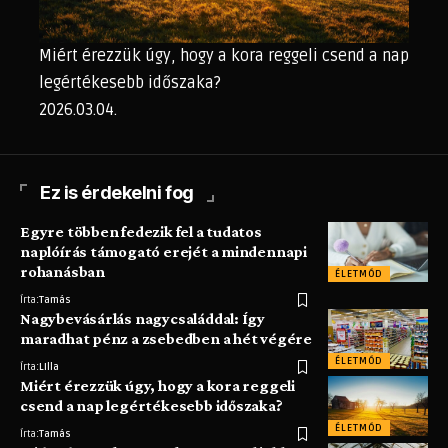
Miért érezzük úgy, hogy a kora reggeli csend a nap
legértékesebb időszaka?
2026.03.04.
Ez is érdekelni fog
Egyre többen fedezik fel a tudatos
naplóírás támogató erejét a mindennapi
rohanásban
ÉLETMÓD
Írta:
Tamás
Nagybevásárlás nagycsaláddal: Így
maradhat pénz a zsebedben a hét végére
ÉLETMÓD
Írta:
LIlla
Miért érezzük úgy, hogy a kora reggeli
csend a nap legértékesebb időszaka?
ÉLETMÓD
Írta:
Tamás