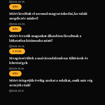
2026.02.19.
NŐK
Miért kezdünk el azonnal magyarázkodni, ha valaki
megdicsér minket?
2026.02.03.
NŐK
Miért érezzük magunkat állandóan fáradtnak a
láthatatlan házimunka miatt?
2026.01.26.
A VILÁG
Mozgássérültek a mai társadalomban: Kihívások és
lehetőségek
2024.01.14.
NŐK
Miért őrizgetjük évekig azokat a ruhákat, amik már rég
nem jók ránk?
2026.03.17.