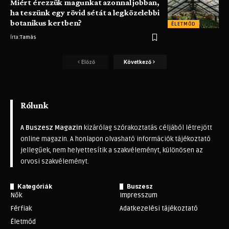
Miért érezzük magunkat azonnal jobban,
ha teszünk egy rövid sétát a legközelebbi
botanikus kertben?
ÉLETMÓD
Írta:
Tamás
Előző
Következő
Rólunk
A Buszesz Magazin
kizárólag szórakoztatás céljából létrejött
online magazin. A honlapon olvasható információk tájékoztató
jellegűek, nem helyettesítik a szakvéleményt, különösen az
orvosi szakvéleményt.
Kategóriák
Buszesz
Nők
Impresszum
Férfiak
Adatkezelési tájékoztató
Életmód