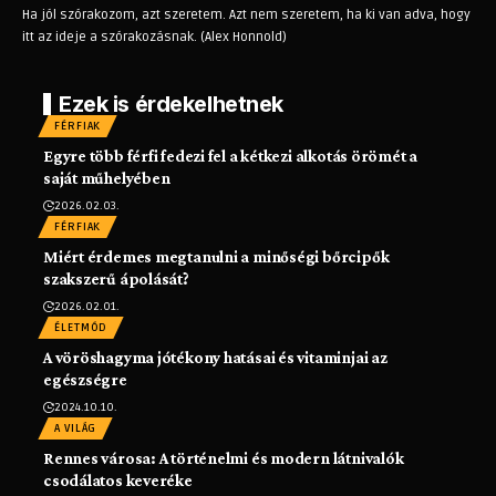
Ha jól szórakozom, azt szeretem. Azt nem szeretem, ha ki van adva, hogy
itt az ideje a szórakozásnak. (Alex Honnold)
Ezek is érdekelhetnek
FÉRFIAK
Egyre több férfi fedezi fel a kétkezi alkotás örömét a
saját műhelyében
2026.02.03.
FÉRFIAK
Miért érdemes megtanulni a minőségi bőrcipők
szakszerű ápolását?
2026.02.01.
ÉLETMÓD
A vöröshagyma jótékony hatásai és vitaminjai az
egészségre
2024.10.10.
A VILÁG
Rennes városa: A történelmi és modern látnivalók
csodálatos keveréke