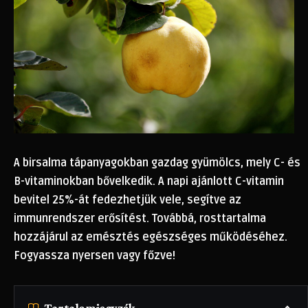
A birsalma tápanyagokban gazdag gyümölcs, mely C- és
B-vitaminokban bővelkedik. A napi ajánlott C-vitamin
bevitel 25%-át fedezhetjük vele, segítve az
immunrendszer erősítést. Továbbá, rosttartalma
hozzájárul az emésztés egészséges működéséhez.
Fogyassza nyersen vagy főzve!
Tartalomjegyzék