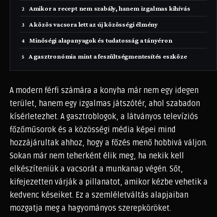
Amikor a recept nem szabály, hanem izgalmas kihívás
A közös vacsora lett az új közösségi élmény
Minőségi alapanyagok és tudatosság a tányéron
A gasztronómia mint a feszültségmentesítés eszköze
A modern férfi számára a konyha már nem egy idegen
terület, hanem egy izgalmas játszótér, ahol szabadon
kísérletezhet. A gasztroblogok, a látványos televíziós
főzőműsorok és a közösségi média képei mind
hozzájárultak ahhoz, hogy a főzés menő hobbivá váljon.
Sokan már nem teherként élik meg, ha nekik kell
elkészíteniük a vacsorát a munkanap végén. Sőt,
kifejezetten várják a pillanatot, amikor kézbe vehetik a
kedvenc késeiket. Ez a szemléletváltás alapjaiban
mozgatja meg a hagyományos szerepköröket.