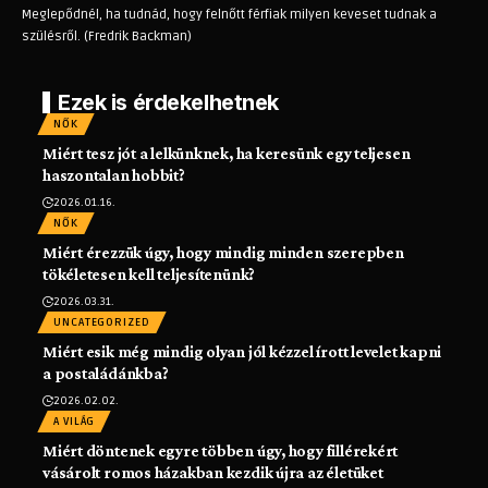
Meglepődnél, ha tudnád, hogy felnőtt férfiak milyen keveset tudnak a
szülésről. (Fredrik Backman)
Ezek is érdekelhetnek
NŐK
Miért tesz jót a lelkünknek, ha keresünk egy teljesen
haszontalan hobbit?
2026.01.16.
NŐK
Miért érezzük úgy, hogy mindig minden szerepben
tökéletesen kell teljesítenünk?
2026.03.31.
UNCATEGORIZED
Miért esik még mindig olyan jól kézzel írott levelet kapni
a postaládánkba?
2026.02.02.
A VILÁG
Miért döntenek egyre többen úgy, hogy fillérekért
vásárolt romos házakban kezdik újra az életüket