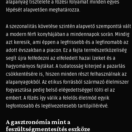
alapanyag tisztelete a főzési folyamat minden egyes
lépését alapvetően meghatározza.
A szezonalitás követése szintén alapvető szemponttá vált
a modern férfi konyhájában a mindennapok során. Mindig
azt keresik, ami éppen a legfrissebb és a legfinomabb az
adott évszakban a piacon. Ez a fajta természetközeliség
segít újra felfedezni az elfeledett hazai ízeket és a
hagyományos fajtákat. A tudatosság kiterjed a pazarlás
csökkentésére is, hiszen minden részt felhasználnak az
alapanyagokból. Az etikus forrásból származó élelmiszer
fogyasztása pedig belső elégedettséggel tölti el az
embert. A főzés így válik a felelős életmód egyik
legfontosabb és legélvezetesebb tartópillérévé.
A gasztronómia mint a
feszültségmentesítés eszköze