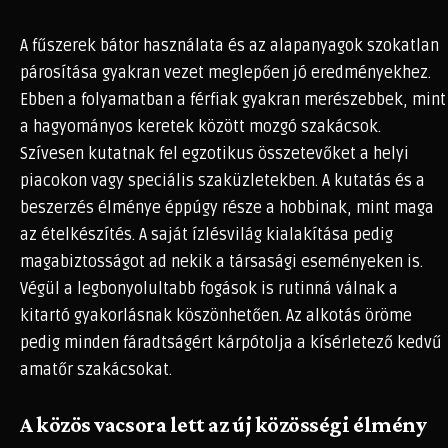
A fűszerek bátor használata és az alapanyagok szokatlan
párosítása gyakran vezet meglepően jó eredményekhez.
Ebben a folyamatban a férfiak gyakran merészebbek, mint
a hagyományos keretek között mozgó szakácsok.
Szívesen kutatnak fel egzotikus összetevőket a helyi
piacokon vagy speciális szaküzletekben. A kutatás és a
beszerzés élménye éppúgy része a hobbinak, mint maga
az ételkészítés. A saját ízlésvilág kialakítása pedig
magabiztosságot ad nekik a társasági eseményeken is.
Végül a legbonyolultabb fogások is rutinná válnak a
kitartó gyakorlásnak köszönhetően. Az alkotás öröme
pedig minden fáradtságért kárpótolja a kísérletező kedvű
amatőr szakácsokat.
A közös vacsora lett az új közösségi élmény