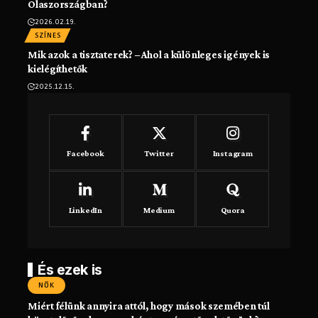
Olaszországban?
2026.02.19.
SZÍNES
Mik azok a tisztaterek? – Ahol a különleges igények is
kielégíthetők
2025.12.15.
Facebook
Twitter
Instagram
LinkedIn
Medium
Quora
És ezek is
NŐK
Miért félünk annyira attól, hogy mások szemében túl