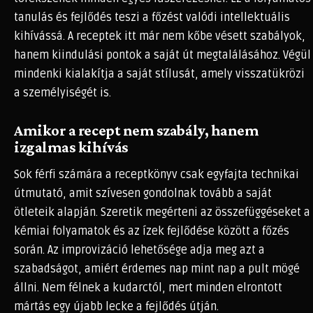
tanulás és fejlődés teszi a főzést valódi intellektuális
kihívássá. A receptek itt már nem kőbe vésett szabályok,
hanem kiindulási pontok a saját út megtalálásához. Végül
mindenki kialakítja a saját stílusát, amely visszatükrözi
a személyiségét is.
Amikor a recept nem szabály, hanem
izgalmas kihívás
Sok férfi számára a receptkönyv csak egyfajta technikai
útmutató, amit szívesen gondolnak tovább a saját
ötleteik alapján. Szeretik megérteni az összefüggéseket a
kémiai folyamatok és az ízek fejlődése között a főzés
során. Az improvizáció lehetősége adja meg azt a
szabadságot, amiért érdemes nap mint nap a pult mögé
állni. Nem félnek a kudarctól, mert minden elrontott
mártás egy újabb lecke a fejlődés útján.