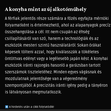
A konyha mint az új alkotóműhely
A férfiak jelentős része számára a főzés egyfajta mérnöki
folyamatként is értelmezhető, ahol az alapanyagok precíz
összehangolása a cél. Itt nem csupán az éhség
csillapításáról van szó, hanem a technológiák és az
eszközök mesteri szintű használatáról. Sokan órákat
képesek tölteni azzal, hogy kiválasszák a tökéletes
öntöttvas edényt vagy a legélesebb japán kést. A konyhai
eszközök iránti rajongás hasonló a garázsban tartott
szerszámok tiszteletéhez. Minden egyes vágásnak és
mozdulatnak jelentősége van a végeredmény
szempontjából. A precizitás iránti igény pedig a tányéron
is látványosan megmutatkozik.
A hirdetés után a cikk folytatódik!