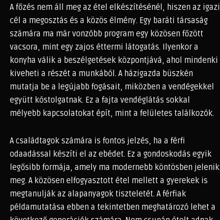
A főzés nem áll meg az étel elkészítésénél, hiszen az igazi
cél a megosztás és a közös élmény. Egy baráti társaság
számára ma már vonzóbb program egy közösen főzött
vacsora, mint egy zajos éttermi látogatás. Ilyenkor a
konyha válik a beszélgetések központjává, ahol mindenki
kiveheti a részét a munkából. A házigazda büszkén
mutatja be a legújabb fogásait, miközben a vendégekkel
együtt kóstolgatnak. Ez a fajta vendéglátás sokkal
mélyebb kapcsolatokat épít, mint a felületes találkozók.
A családtagok számára is fontos jelzés, ha a férfi
odaadással készíti el az ebédet. Ez a gondoskodás egyik
legősibb formája, amely ma modernebb köntösben jelenik
meg. A közösen elfogyasztott étel mellett a gyerekek is
megtanulják az alapanyagok tiszteletét. A férfiak
példamutatása ebben a tekintetben meghatározó lehet a