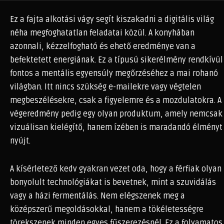
Ez a fajta alkotási vágy segít kiszakadni a digitális világ
néha megfoghatatlan feladatai közül. A konyhában
azonnali, kézzelfogható és ehető eredménye van a
befektetett energiának. Ez a típusú sikerélmény rendkívül
fontos a mentális egyensúly megőrzéséhez a mai rohanó
világban. Itt nincs szükség e-mailekre vagy végtelen
megbeszélésekre, csak a figyelemre és a mozdulatokra. A
végeredmény pedig egy olyan produktum, amely nemcsak
vizuálisan kielégítő, hanem ízében is maradandó élményt
nyújt.
A kísérletező kedv gyakran vezet oda, hogy a férfiak olyan
bonyolult technológiákat is bevetnek, mint a szuvidálás
vagy a házi fermentálás. Nem elégszenek meg a
középszerű megoldásokkal, hanem a tökéletességre
törekszenek minden egyes fűszerezésnél. Ez a folyamatos