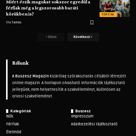
Miért érzik magukat sokszor egyedül a
férfiak még a legszorosabb baráti
körükben is?
FÉRFIAK
Írta:
Tamás
Előző
Következő
Rólunk
A Buszesz Magazin
kizárólag szórakoztatás céljából létrejött
online magazin. A honlapon olvasható információk tájékoztató
jellegűek, nem helyettesítik a szakvéleményt, különösen az
orvosi szakvéleményt.
Kategóriák
Buszesz
Nők
Impresszum
Férfiak
Adatkezelési tájékoztató
Életmód