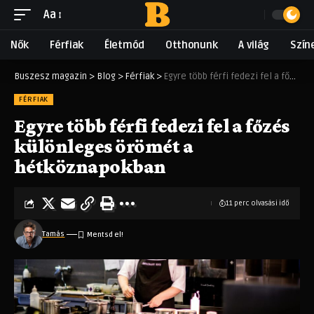
Aa
Nők
Férfiak
Életmód
Otthonunk
A világ
Szín
Buszesz magazin
>
Blog
>
Férfiak
>
Egyre több férfi fedezi fel a főzés különleges örömét a hétköznapokban
FÉRFIAK
Egyre több férfi fedezi fel a főzés
különleges örömét a
hétköznapokban
11 perc olvasási idő
Tamás