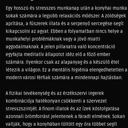
Egy hosszú és stresszes munkanap után a konyhai munka
sokak számára a legjobb relaxációs módszer. A zöldségek
aprítása, a fűszerek illata és a serpenyő sercegése segít
kikapcsolni az agyat. Ebben a folyamatban nincs helye a
munkahelyi problémáknak vagy a jövő miatti
aggodalmaknak. A jelen pillanatra való koncentráció
egyfajta meditatív állapotot idéz elő a főző ember
számára. Ilyenkor csak az alapanyag és a készülő étel
létezik a világon. Ez a mentális higiénia elengedhetetlen a
modern városi férfiak számára a mindennapi hajtásban.
A fizikai tevékenység és az érzékszervi ingerek
kombinációja hatékonyan csökkenti a szervezet
stresszszintjét. A finom illatok és az ízek kóstolgatása
azonnali örömforrást jelentenek a fáradt elmének. Sokan
vallják, hogy a konyhában töltött egy óra többet segít