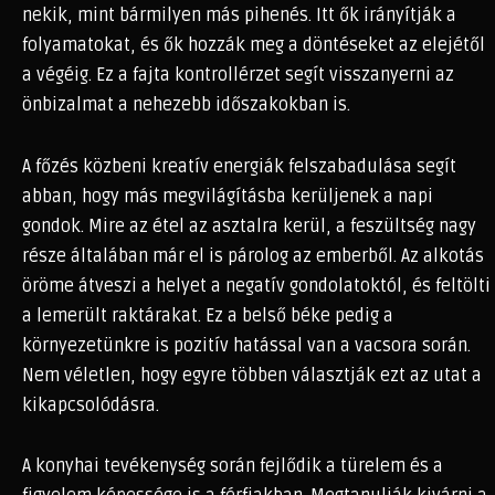
nekik, mint bármilyen más pihenés. Itt ők irányítják a
folyamatokat, és ők hozzák meg a döntéseket az elejétől
a végéig. Ez a fajta kontrollérzet segít visszanyerni az
önbizalmat a nehezebb időszakokban is.
A főzés közbeni kreatív energiák felszabadulása segít
abban, hogy más megvilágításba kerüljenek a napi
gondok. Mire az étel az asztalra kerül, a feszültség nagy
része általában már el is párolog az emberből. Az alkotás
öröme átveszi a helyet a negatív gondolatoktól, és feltölti
a lemerült raktárakat. Ez a belső béke pedig a
környezetünkre is pozitív hatással van a vacsora során.
Nem véletlen, hogy egyre többen választják ezt az utat a
kikapcsolódásra.
A konyhai tevékenység során fejlődik a türelem és a