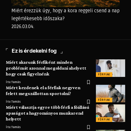
Miért érezzük úgy, hogy a kora reggeli csend a nap
legértékesebb időszaka?
2026.03.04.
Ez is érdekelni fog
Miért akarunk férfiként minden
problémát azonnal megoldani ahelyett
hogy csak figyelnénk
FÉRFIAK
Írta:
Tamás
Miért kezdenek el a férfiak negyven
felett megszállottan sportolni?
FÉRFIAK
Írta:
Tamás
Miért választja egyre több férfi a főállású
apaságot a hagyományos munkarend
helyett
FÉRFIAK
Írta:
Tamás