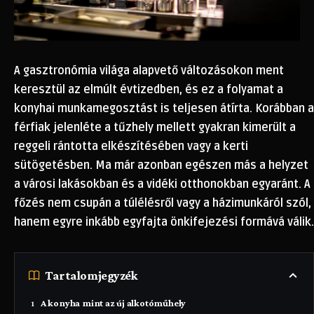
A gasztronómia világa alapvető változásokon ment
keresztül az elmúlt évtizedben, és ez a folyamat a
konyhai munkamegosztást is teljesen átírta. Korábban a
férfiak jelenléte a tűzhely mellett gyakran kimerült a
reggeli rántotta elkészítésében vagy a kerti
sütögetésben. Ma már azonban egészen más a helyzet
a városi lakásokban és a vidéki otthonokban egyaránt. A
főzés nem csupán a túlélésről vagy a házimunkáról szól,
hanem egyre inkább egyfajta önkifejezési formává válik.
Tartalomjegyzék
A konyha mint az új alkotóműhely