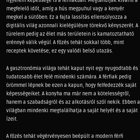
figyelem képessége is a férfiakban. Megtanulják kivárni a
megfelelő időt, amíg a hús megpuhul vagy a kenyér
megkel a sütőben. Ez a fajta lassítás ellensúlyozza a
digitális világ azonnali kielégülésre törekvő kényszerét. A
türelem pedig az élet más területein is kamatoztatható
erénnyé válik végül. A főzés tehát sokkal több, mint
receptek követése; ez egy valódi belső utazás.
A gasztronómia világa tehát kaput nyit egy nyugodtabb és
tudatosabb élet felé mindenki számára. A férfiak pedig
örömmel lépnek be ezen a kapun, hogy felfedezzék saját
képességeiket. A konyha ma már nem a kötelességről,
hanem a szabadságról és az alkotásról szól nekik. Ebben a
világban mindenki megtalálhatja a saját helyét és a saját
ízeit.
A főzés tehát végérvényesen beépült a modern férfi