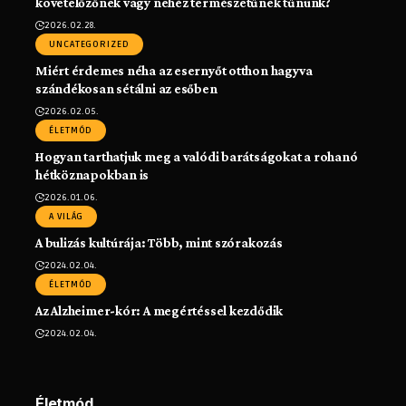
követelőzőnek vagy nehéz természetűnek tűnünk?
2026.02.28.
UNCATEGORIZED
Miért érdemes néha az esernyőt otthon hagyva
szándékosan sétálni az esőben
2026.02.05.
ÉLETMÓD
Hogyan tarthatjuk meg a valódi barátságokat a rohanó
hétköznapokban is
2026.01.06.
A VILÁG
A bulizás kultúrája: Több, mint szórakozás
2024.02.04.
ÉLETMÓD
Az Alzheimer-kór: A megértéssel kezdődik
2024.02.04.
Életmód