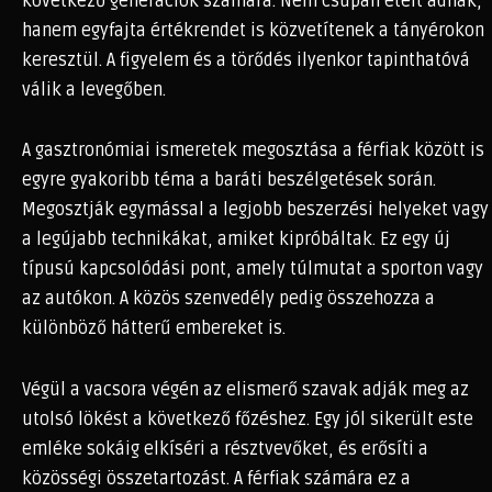
következő generációk számára. Nem csupán ételt adnak,
hanem egyfajta értékrendet is közvetítenek a tányérokon
keresztül. A figyelem és a törődés ilyenkor tapinthatóvá
válik a levegőben.
A gasztronómiai ismeretek megosztása a férfiak között is
egyre gyakoribb téma a baráti beszélgetések során.
Megosztják egymással a legjobb beszerzési helyeket vagy
a legújabb technikákat, amiket kipróbáltak. Ez egy új
típusú kapcsolódási pont, amely túlmutat a sporton vagy
az autókon. A közös szenvedély pedig összehozza a
különböző hátterű embereket is.
Végül a vacsora végén az elismerő szavak adják meg az
utolsó lökést a következő főzéshez. Egy jól sikerült este
emléke sokáig elkíséri a résztvevőket, és erősíti a
közösségi összetartozást. A férfiak számára ez a