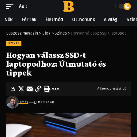
Aa
Nők
Férfiak
Életmód
Otthonunk
A világ
Szín
Buszesz magazin
>
Blog
>
Színes
>
Hogyan válassz SSD-t laptopodhoz: Útmutató és tippek
SZÍNES
Hogyan válassz SSD-t
laptopodhoz: Útmutató és
tippek
8 perc olvasási idő
Tamás