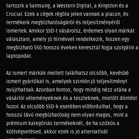
tartozik a Samsung, a Western Digital, a Kingston és a
Crucial. Ezek a cégek régóta jelen vannak a piacon, és
termékeik megbízhatóságáról és teljesítményéről
ismertek. Amikor SSD-t vásárolsz, érdemes olyan márkát
választani, amely jó hírnévvel rendelkezik, hiszen egy
megbízható SSD hosszú éveken keresztül fogja szolgálni a
laptopodat.
Az ismert márkák mellett találhatsz olcsóbb, kevésbé
ismert gyártókat is, amelyek szintén jó teljesítményt
nyújthatnak. Azonban fontos, hogy mindig nézz utána a
vásárlói véleményeknek és a teszteknek, mielőtt döntést
hozol. Az olcsóbb SSD-k esetében előfordulhat, hogy a
hosszú távú megbízhatóság nem olyan magas, mint a
prémium kategóriás termékeknél, de ha szűkös a
költségvetésed, akkor ezek is jó alternatívát