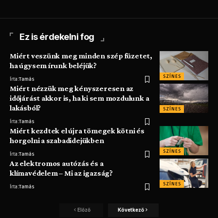
Ez is érdekelni fog
Miért veszünk meg minden szép füzetet,
ha úgysem írunk beléjük?
SZÍNES
Írta:
Tamás
Miért nézzük meg kényszeresen az
időjárást akkor is, ha ki sem mozdulunk a
lakásból?
SZÍNES
Írta:
Tamás
Miért kezdtek el újra tömegek kötni és
horgolni a szabadidejükben
SZÍNES
Írta:
Tamás
Az elektromos autózás és a
klímavédelem – Mi az igazság?
SZÍNES
Írta:
Tamás
Előző
Következő