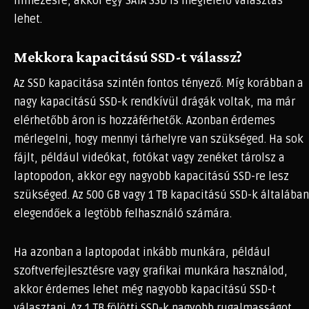
filmezésre, akkor egy SATA SSD is megfelelő választás
lehet.
Mekkora kapacitású SSD-t válassz?
Az SSD kapacitása szintén fontos tényező. Míg korábban a
nagy kapacitású SSD-k rendkívül drágák voltak, ma már
elérhetőbb áron is hozzáférhetők. Azonban érdemes
mérlegelni, hogy mennyi tárhelyre van szükséged. Ha sok
fájlt, például videókat, fotókat vagy zenéket tárolsz a
laptopodon, akkor egy nagyobb kapacitású SSD-re lesz
szükséged. Az 500 GB vagy 1 TB kapacitású SSD-k általában
elegendőek a legtöbb felhasználó számára.
Ha azonban a laptopodat inkább munkára, például
szoftverfejlesztésre vagy grafikai munkára használod,
akkor érdemes lehet még nagyobb kapacitású SSD-t
választani. Az 1 TB fölötti SSD-k nagyobb rugalmasságot