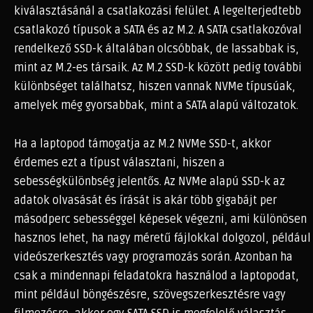
kiválasztásánál a csatlakozási felület. A legelterjedtebb
csatlakozó típusok a SATA és az M.2. A SATA csatlakozóval
rendelkező SSD-k általában olcsóbbak, de lassabbak is,
mint az M.2-es társaik. Az M.2 SSD-k között pedig további
különbséget találhatsz, hiszen vannak NVMe típusúak,
amelyek még gyorsabbak, mint a SATA alapú változatok.
Ha a laptopod támogatja az M.2 NVMe SSD-t, akkor
érdemes ezt a típust választani, hiszen a
sebességkülönbség jelentős. Az NVMe alapú SSD-k az
adatok olvasását és írását is akár több gigabájt per
másodperc sebességgel képesek végezni, ami különösen
hasznos lehet, ha nagy méretű fájlokkal dolgozol, például
videószerkesztés vagy programozás során. Azonban ha
csak a mindennapi feladatokra használod a laptopodat,
mint például böngészésre, szövegszerkesztésre vagy