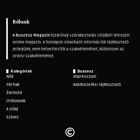
Rólunk
A Buszesz Magazin
kizárólag szórakoztatás céljából létrejött
online magazin. A honlapon olvasható információk tájékoztató
jellegűek, nem helyettesítik a szakvéleményt, különösen az
orvosi szakvéleményt.
Kategóriák
Buszesz
Nők
Impresszum
Férfiak
Adatkezelési tájékoztató
Életmód
Otthonunk
A világ
Színes