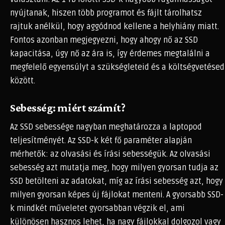
nyújtanak, hiszen több programot és fájlt tárolhatsz
rajtuk anélkül, hogy aggódnod kellene a helyhiány miatt.
Fontos azonban megjegyezni, hogy ahogy nő az SSD
kapacitása, úgy nő az ára is, így érdemes megtalálni a
megfelelő egyensúlyt a szükségleteid és a költségvetésed
között.
Sebesség: miért számít?
Az SSD sebessége nagyban meghatározza a laptopod
teljesítményét. Az SSD-k két fő paraméter alapján
mérhetők: az olvasási és írási sebességük. Az olvasási
sebesség azt mutatja meg, hogy milyen gyorsan tudja az
SSD betölteni az adatokat, míg az írási sebesség azt, hogy
milyen gyorsan képes új fájlokat menteni. A gyorsabb SSD-
k mindkét műveletet gyorsabban végzik el, ami
különösen hasznos lehet, ha nagy fájlokkal dolgozol vagy