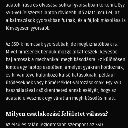
adatok írása és olvasása sokkal gyorsabban történik. Egy
SSD-vel felszerelt laptop rövidebb idő alatt indul el, az
alkalmazások gyorsabban futnak, és a fájlok másolása is
lényegesen gyorsabb.
Az SSD-k nemcsak gyorsabbak, de megbízhatóbbak is.
Mivel nincsenek bennük mozgó alkatrészek, kevésbé
hajlamosak a mechanikai meghibásodásra. Ez különösen
fontos egy laptop esetében, amelyet gyakran hordoznak,
és ki van téve különböző külső hatásoknak, például
ütődéseknek vagy hőmérséklet-változásoknak. Egy SSD
használatával csökkentheted annak esélyét, hogy az
adataid elvesznek egy váratlan meghibásodás miatt.
Milyen csatlakozási felületet válassz?
Az első és talán legfontosabb szempont az SSD