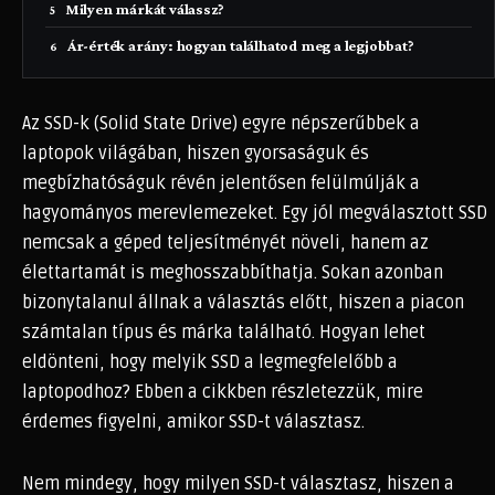
Milyen márkát válassz?
Ár-érték arány: hogyan találhatod meg a legjobbat?
Az SSD-k (Solid State Drive) egyre népszerűbbek a
laptopok világában, hiszen gyorsaságuk és
megbízhatóságuk révén jelentősen felülmúlják a
hagyományos merevlemezeket. Egy jól megválasztott SSD
nemcsak a géped teljesítményét növeli, hanem az
élettartamát is meghosszabbíthatja. Sokan azonban
bizonytalanul állnak a választás előtt, hiszen a piacon
számtalan típus és márka található. Hogyan lehet
eldönteni, hogy melyik SSD a legmegfelelőbb a
laptopodhoz? Ebben a cikkben részletezzük, mire
érdemes figyelni, amikor SSD-t választasz.
Nem mindegy, hogy milyen SSD-t választasz, hiszen a