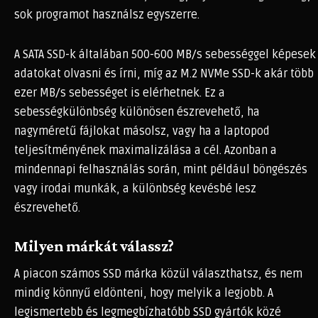
sok programot használsz egyszerre.
A SATA SSD-k általában 500-600 MB/s sebességgel képesek
adatokat olvasni és írni, míg az M.2 NVMe SSD-k akár több
ezer MB/s sebességet is elérhetnek. Ez a
sebességkülönbség különösen észrevehető, ha
nagyméretű fájlokat másolsz, vagy ha a laptopod
teljesítményének maximalizálása a cél. Azonban a
mindennapi felhasználás során, mint például böngészés
vagy irodai munkák, a különbség kevésbé lesz
észrevehető.
Milyen márkát válassz?
A piacon számos SSD márka közül választhatsz, és nem
mindig könnyű eldönteni, hogy melyik a legjobb. A
legismertebb és legmegbízhatóbb SSD gyártók közé