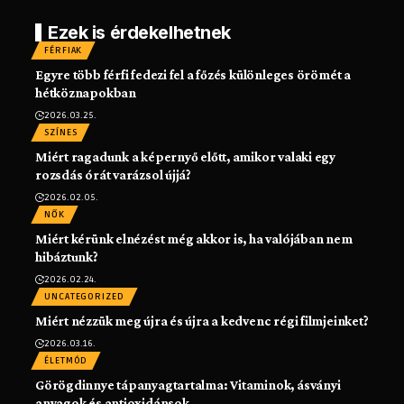
Ezek is érdekelhetnek
FÉRFIAK
Egyre több férfi fedezi fel a főzés különleges örömét a
hétköznapokban
2026.03.25.
SZÍNES
Miért ragadunk a képernyő előtt, amikor valaki egy
rozsdás órát varázsol újjá?
2026.02.05.
NŐK
Miért kérünk elnézést még akkor is, ha valójában nem
hibáztunk?
2026.02.24.
UNCATEGORIZED
Miért nézzük meg újra és újra a kedvenc régi filmjeinket?
2026.03.16.
ÉLETMÓD
Görögdinnye tápanyagtartalma: Vitaminok, ásványi
anyagok és antioxidánsok