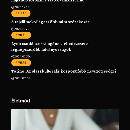
2025.12.14.
SZÍNES
A rajzfilmek világa: Több mint szórakozás
2023.11.29.
A VILÁG
Lyon csodálatos világának felfedezése: a
legnépszerűbb látványosságok
2024.01.30.
A VILÁG
Torino: Az olasz kulturális központ főbb nevezetességei
2024.02.03.
Életmód