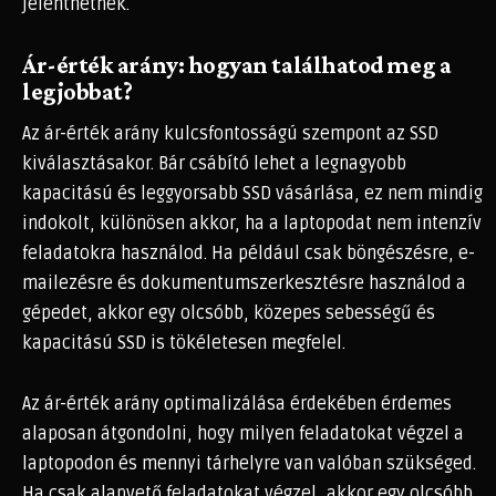
jelenthetnek.
Ár-érték arány: hogyan találhatod meg a
legjobbat?
Az ár-érték arány kulcsfontosságú szempont az SSD
kiválasztásakor. Bár csábító lehet a legnagyobb
kapacitású és leggyorsabb SSD vásárlása, ez nem mindig
indokolt, különösen akkor, ha a laptopodat nem intenzív
feladatokra használod. Ha például csak böngészésre, e-
mailezésre és dokumentumszerkesztésre használod a
gépedet, akkor egy olcsóbb, közepes sebességű és
kapacitású SSD is tökéletesen megfelel.
Az ár-érték arány optimalizálása érdekében érdemes
alaposan átgondolni, hogy milyen feladatokat végzel a
laptopodon és mennyi tárhelyre van valóban szükséged.
Ha csak alapvető feladatokat végzel, akkor egy olcsóbb