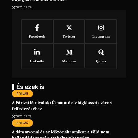
2024.01.26.
Facebook
Twitter
Instagram
LinkedIn
Medium
Quora
És ezek is
A VILÁG
A Párizsi látnivalók: Útmutató a világklasszis város
felfedezéséhez
2024.01.27.
A VILÁG
A dátumvonal és az időzónák: amikor a Föld nem
hajlandó forogni a szabályaink szerint