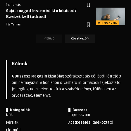
Írta:
Tamás
Saját magad festenéd ki a lakásod?
Ezeket kell tudnod!
OTTHONUNK
Írta:
Tamás
Előző
Következő
Rólunk
A Buszesz Magazin
kizárólag szórakoztatás céljából létrejött
online magazin. A honlapon olvasható információk tájékoztató
jellegűek, nem helyettesítik a szakvéleményt, különösen az
orvosi szakvéleményt.
Kategóriák
Buszesz
Nők
Impresszum
Férfiak
Adatkezelési tájékoztató
Életmód