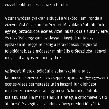
vízzel leöblíteni és szárazra törölni.
A zuhanyrózsa gyakran eldugul a vízkőtől, ami rontja a
víznyomást és a komfortérzetet. Megoldásként töltsünk
egy nejlonzacskóba ecetes vizet, húzzuk rá a zuhanyfejre,
és rögzítsük egy gumiszalaggal. Hagyjuk rajta egy
éjszakán át, reggelre pedig a lerakódások maguktól
feloldódnak. Ez a módszer minimális erőfeszítést igényel,
mégis látványos eredményt hoz.
Az üvegfelületek, például a zuhanykabin ajtaja,
különösen kényesek a vízcseppek nyomaira. Egy egyszerű
ecetes-vizes permetezés után használjunk lehúzót
minden zuhanyzás után, így megelőzhetjük a foltok
kialakulását. Ha már kialakult a réteg, a citromlével való
átdörzsölés segít visszaadni az üveg eredeti fényét. A