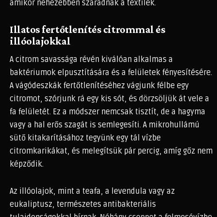
amikor nehezebben száradnak a textilek.
Illatos fertőtlenítés citrommal és
illóolajokkal
A citrom savassága révén kiválóan alkalmas a
baktériumok elpusztítására és a felületek fényesítésére.
A vágódeszkák fertőtlenítéséhez vágjunk félbe egy
citromot, szórjunk rá egy kis sót, és dörzsöljük át vele a
fa felületét. Ez a módszer nemcsak tisztít, de a hagyma
vagy a hal erős szagát is semlegesíti. A mikrohullámú
sütő kitakarításához tegyünk egy tál vízbe
citromkarikákat, és melegítsük pár percig, amíg gőz nem
képződik.
Az illóolajok, mint a teafa, a levendula vagy az
eukaliptusz, természetes antibakteriális