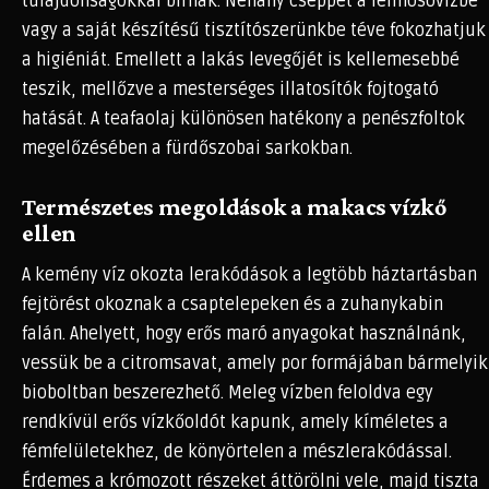
tulajdonságokkal bírnak. Néhány cseppet a felmosóvízbe
vagy a saját készítésű tisztítószerünkbe téve fokozhatjuk
a higiéniát. Emellett a lakás levegőjét is kellemesebbé
teszik, mellőzve a mesterséges illatosítók fojtogató
hatását. A teafaolaj különösen hatékony a penészfoltok
megelőzésében a fürdőszobai sarkokban.
Természetes megoldások a makacs vízkő
ellen
A kemény víz okozta lerakódások a legtöbb háztartásban
fejtörést okoznak a csaptelepeken és a zuhanykabin
falán. Ahelyett, hogy erős maró anyagokat használnánk,
vessük be a citromsavat, amely por formájában bármelyik
bioboltban beszerezhető. Meleg vízben feloldva egy
rendkívül erős vízkőoldót kapunk, amely kíméletes a
fémfelületekhez, de könyörtelen a mészlerakódással.
Érdemes a krómozott részeket áttörölni vele, majd tiszta