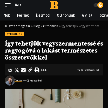
Aa
Nők
Férfiak
Életmód
Otthonunk
A világ
Szín
Buszesz magazin
>
Blog
>
Otthonunk
>
Így tehetjük vegyszermentessé és ragyogóvá a lakást természetes összetevőkkel
OTTHONUNK
Így tehetjük vegyszermentessé és
ragyogóvá a lakást természetes
összetevőkkel
8 perc olvasási idő
Tamás