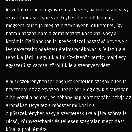
A szódabikarbóna egy igazi csodaszer, ha súrolásról vagy
szagtalanításról van szó. Enyhén dörzsölő hatású,
mégsem karcolja meg az érzékenyebb felületeket, így
bátran használható a zománcozott kádaknál vagy a
kerámia főzőlapokon is. Kevés vízzel pasztává keverve a
legmakacsabb odaégett ételmaradékokat is fellazítja a
tepsik aljáról. Hagyjuk állni tíz-tizenöt percig, majd egy
egyszerű szivaccsal töröljük le a szennyeződést.
A hűtőszekrényben terjengő kellemetlen szagok ellen is
bevethető ez az egyszerű fehér por. Elég egy kis tálkában
elhelyezni a polcon, és néhány nap alatt magába szívja az
aromákat. Ugyanez a módszer működik a
cipősszekrényben vagy a szemeteskuka aljára szórva is.
Olcsó, környezetbarát és teljesen szagtalan megoldást
kínál a problémára.