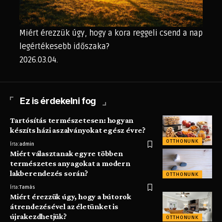
Miért érezzük úgy, hogy a kora reggeli csend a nap
legértékesebb időszaka?
2026.03.04.
Ez is érdekelni fog
Tartósítás természetesen: hogyan
készíts házi aszalványokat egész évre?
OTTHONUNK
Írta:
admin
Miért választanak egyre többen
természetes anyagokat a modern
lakberendezés során?
OTTHONUNK
Írta:
Tamás
Miért érezzük úgy, hogy a bútorok
átrendezésével az életünket is
újrakezdhetjük?
OTTHONUNK