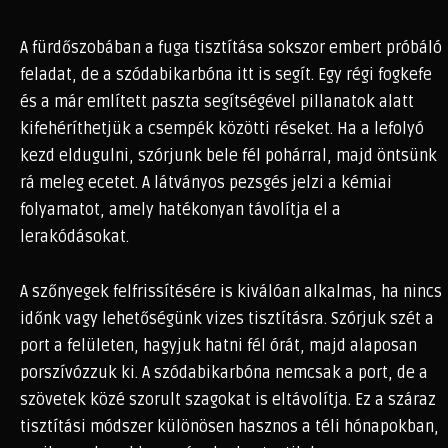
A fürdőszobában a fuga tisztítása sokszor embert próbáló
feladat, de a szódabikarbóna itt is segít. Egy régi fogkefe
és a már említett paszta segítségével pillanatok alatt
kifehéríthetjük a csempék közötti réseket. Ha a lefolyó
kezd eldugulni, szórjunk bele fél pohárral, majd öntsünk
rá meleg ecetet. A látványos pezsgés jelzi a kémiai
folyamatot, amely hatékonyan távolítja el a
lerakódásokat.
A szőnyegek felfrissítésére is kiválóan alkalmas, ha nincs
időnk vagy lehetőségünk vizes tisztításra. Szórjuk szét a
port a felületen, hagyjuk hatni fél órát, majd alaposan
porszívózzuk ki. A szódabikarbóna nemcsak a port, de a
szövetek közé szorult szagokat is eltávolítja. Ez a száraz
tisztítási módszer különösen hasznos a téli hónapokban,