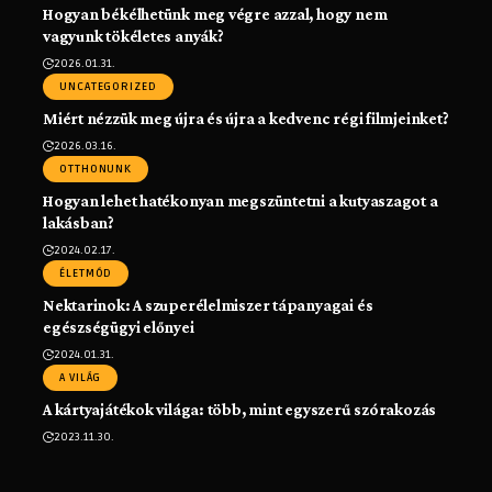
Hogyan békélhetünk meg végre azzal, hogy nem
vagyunk tökéletes anyák?
2026.01.31.
UNCATEGORIZED
Miért nézzük meg újra és újra a kedvenc régi filmjeinket?
2026.03.16.
OTTHONUNK
Hogyan lehet hatékonyan megszüntetni a kutyaszagot a
lakásban?
2024.02.17.
ÉLETMÓD
Nektarinok: A szuperélelmiszer tápanyagai és
egészségügyi előnyei
2024.01.31.
A VILÁG
A kártyajátékok világa: több, mint egyszerű szórakozás
2023.11.30.