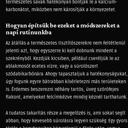
természetes savak hatékonyan bontják le a kalcium-
karbonátot, miközben nem károsítják a környezetet.
Hogyan építsük be ezeket a módszereket a
napi rutinunkba
Az átállás a természetes tisztítószerekre nem feltétlenül
jelenti azt, hogy egyszerre ki kell dobnunk mindent a
szekrényből. Kezdjük kicsiben, például cseréljük le az
ablakmosót ecetes vízre, vagy a súrolószert
szódabikarbónára. Ahogy tapasztaljuk a hatékonyságukat,
úgy fogunk egyre bátrabban kísérletezni más területeken
is. Érdemes beszerezni néhány tartós, üveg szórófejes
flakont, amelyeket felcímkézve mindig kéznél tarthatunk.
A tudatos takarítás része a megelőzés is, ami sokat segít
abban, hogy kevesebb súrolásra legyen szükség. Egy gyors