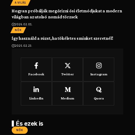
A VILÁG
Hogyan próbálják megőrizni ősi életmódjukat a modern
világban az utolsó nomád törzsek
2026.02.01.
NŐK
Így használd a rúzst, ha tökéletes sminket szeretnél!
2025.02.23.
Facebook
Twitter
Instagram
LinkedIn
Medium
Quora
És ezek is
NŐK