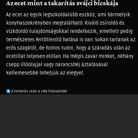
Az ecet mint a takarítás svájci bicskája
Az ecet az egyik legsokoldalúbb eszköz, ami bármelyik
konyhaszekrényben megtalálható. Kiváló zsíroldó és
vízkőoldó tulajdonságokkal rendelkezik, emellett pedig
természetes fertőtlenítő hatása is van. Sokan tartanak az
erős szagától, de fontos tudni, hogy a száradás után az
ecetillat teljesen elillan. Ha mégis zavar minket, néhány
csepp illóolajjal vagy narancshéj áztatásával
kellemesebbé tehetjük az elegyet.
A hirdetés után a cikk folytatódik!