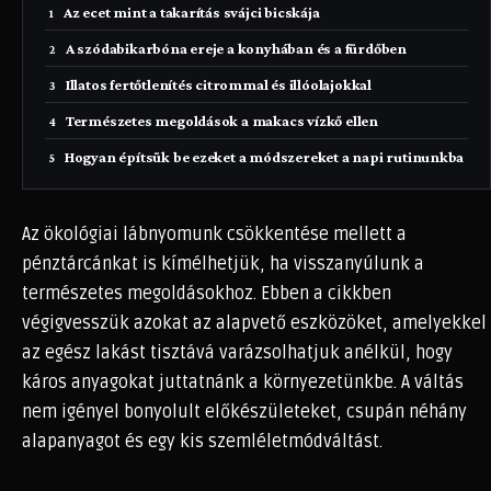
Az ecet mint a takarítás svájci bicskája
A szódabikarbóna ereje a konyhában és a fürdőben
Illatos fertőtlenítés citrommal és illóolajokkal
Természetes megoldások a makacs vízkő ellen
Hogyan építsük be ezeket a módszereket a napi rutinunkba
Az ökológiai lábnyomunk csökkentése mellett a
pénztárcánkat is kímélhetjük, ha visszanyúlunk a
természetes megoldásokhoz. Ebben a cikkben
végigvesszük azokat az alapvető eszközöket, amelyekkel
az egész lakást tisztává varázsolhatjuk anélkül, hogy
káros anyagokat juttatnánk a környezetünkbe. A váltás
nem igényel bonyolult előkészületeket, csupán néhány
alapanyagot és egy kis szemléletmódváltást.