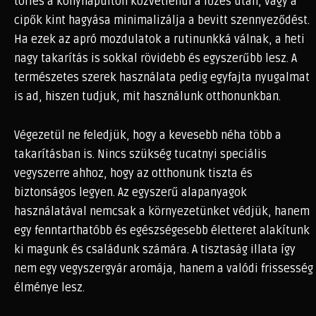
törlés a konyhapulton közvetlenül a főzés után, vagy a
cipők kint hagyása minimalizálja a bevitt szennyeződést.
Ha ezek az apró mozdulatok a rutinunkká válnak, a heti
nagy takarítás is sokkal rövidebb és egyszerűbb lesz. A
természetes szerek használata pedig egyfajta nyugalmat
is ad, hiszen tudjuk, mit használunk otthonunkban.
Végezetül ne feledjük, hogy a kevesebb néha több a
takarításban is. Nincs szükség tucatnyi speciális
vegyszerre ahhoz, hogy az otthonunk tiszta és
biztonságos legyen. Az egyszerű alapanyagok
használatával nemcsak a környezetünket védjük, hanem
egy fenntarthatóbb és egészségesebb életteret alakítunk
ki magunk és családunk számára. A tisztaság illata így
nem egy vegyszergyár aromája, hanem a valódi frissesség
élménye lesz.