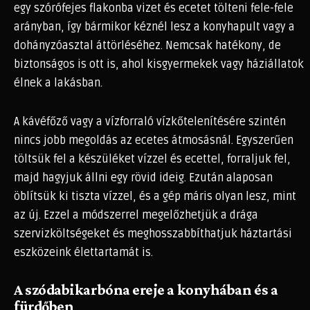
egy szórófejes flakonba vizet és ecetet tölteni fele-fele
arányban, így bármikor kéznél lesz a konyhapult vagy a
dohányzóasztal áttörléséhez. Nemcsak hatékony, de
biztonságos is ott is, ahol kisgyermekek vagy háziállatok
élnek a lakásban.
A kávéfőző vagy a vízforraló vízkőtelenítésére szintén
nincs jobb megoldás az ecetes átmosásnál. Egyszerűen
töltsük fel a készüléket vízzel és ecettel, forraljuk fel,
majd hagyjuk állni egy rövid ideig. Ezután alaposan
öblítsük ki tiszta vízzel, és a gép máris olyan lesz, mint
az új. Ezzel a módszerrel megelőzhetjük a drága
szervizköltségeket és meghosszabbíthatjuk háztartási
eszközeink élettartamát is.
A szódabikarbóna ereje a konyhában és a
fürdőben