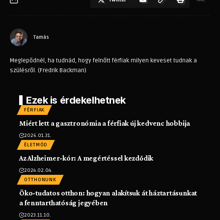
Tamás
Meglepődnél, ha tudnád, hogy felnőtt férfiak milyen keveset tudnak a
szülésről. (Fredrik Backman)
Ezek is érdekelhetnek
FÉRFIAK
Miért lett a gasztronómia a férfiak új kedvenc hobbija
2026.01.31.
ÉLETMÓD
Az Alzheimer-kór: A megértéssel kezdődik
2024.02.04.
OTTHONUNK
Öko-tudatos otthon: hogyan alakítsuk át háztartásunkat
a fenntarthatóság jegyében
2023.11.10.