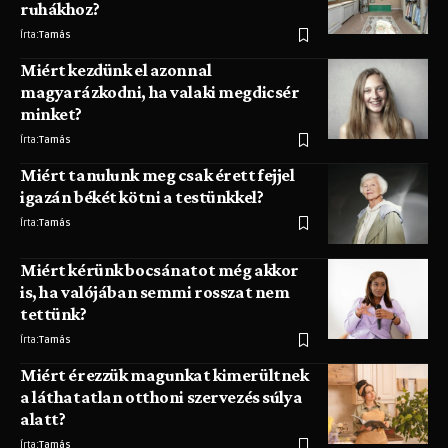
ruhákhoz?
Írta:
Tamás
Miért kezdünk el azonnal
magyarázkodni, ha valaki megdicsér
minket?
Írta:
Tamás
Miért tanulunk meg csak érett fejjel
igazán békét kötni a testünkkel?
Írta:
Tamás
Miért kérünk bocsánatot még akkor
is, ha valójában semmi rosszat nem
tettünk?
Írta:
Tamás
Miért érezzük magunkat kimerültnek
a láthatatlan otthoni szervezés súlya
alatt?
Írta:
Tamás