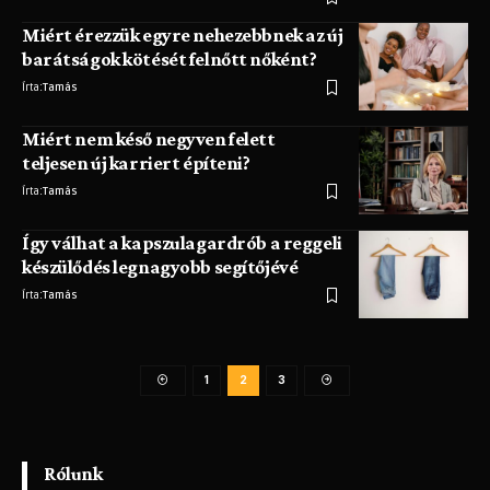
Miért érezzük egyre nehezebbnek az új
barátságok kötését felnőtt nőként?
Írta:
Tamás
Miért nem késő negyven felett
teljesen új karriert építeni?
Írta:
Tamás
Így válhat a kapszulagardrób a reggeli
készülődés legnagyobb segítőjévé
Írta:
Tamás
1
2
3
Rólunk