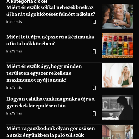
A kategória cikkei
Miért érezzük sokkal nehezebbnek az
új barátságok kötését felnőtt nőként?
Írta:
Tamás
Miért lett újra népszerű a kézimunka
a fiatal nők körében?
Írta:
Tamás
Miért érezzük úgy, hogy minden
területen egyszerre kellene
maximumot nyújtanunk?
Írta:
Tamás
Hogyan találhatunk magunkra újra a
gyerekek kirepülése után
Írta:
Tamás
Miért ragaszkodunk olyan görcsösen
a szekrényünkben lapuló túl szűk