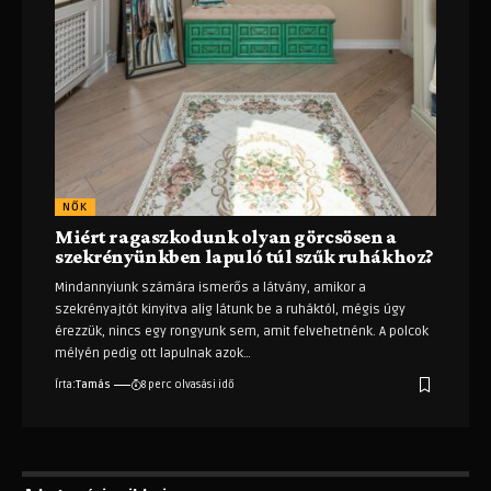
NŐK
Miért ragaszkodunk olyan görcsösen a
szekrényünkben lapuló túl szűk ruhákhoz?
Mindannyiunk számára ismerős a látvány, amikor a
szekrényajtót kinyitva alig látunk be a ruháktól, mégis úgy
érezzük, nincs egy rongyunk sem, amit felvehetnénk. A polcok
mélyén pedig ott lapulnak azok
…
Írta:
Tamás
8 perc olvasási idő