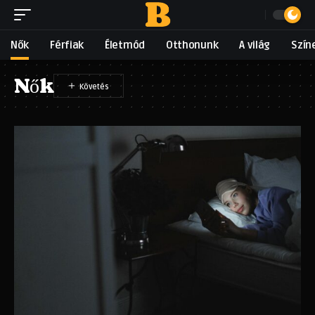
Nők
Férfiak
Életmód
Otthonunk
A világ
Szín
Nők