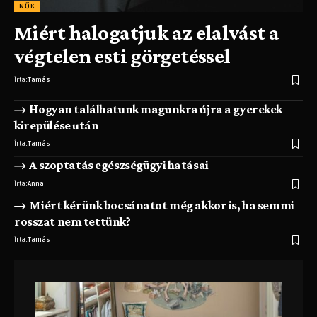
NŐK
Miért halogatjuk az elalvást a
végtelen esti görgetéssel
Írta:
Tamás
Hogyan találhatunk magunkra újra a gyerekek
kirepülése után
Írta:
Tamás
A szoptatás egészségügyi hatásai
Írta:
Anna
Miért kérünk bocsánatot még akkor is, ha semmi
rosszat nem tettünk?
Írta:
Tamás