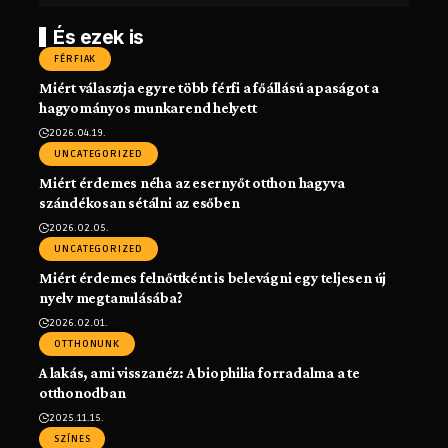
És ezek is
FÉRFIAK
Miért választja egyre több férfi a főállású apaságot a
hagyományos munkarend helyett
2026.04.19.
UNCATEGORIZED
Miért érdemes néha az esernyőt otthon hagyva
szándékosan sétálni az esőben
2026.02.05.
UNCATEGORIZED
Miért érdemes felnőttként is belevágni egy teljesen új
nyelv megtanulásába?
2026.02.01.
OTTHONUNK
A lakás, ami visszanéz: A biophilia forradalma a te
otthonodban
2025.11.15.
SZÍNES