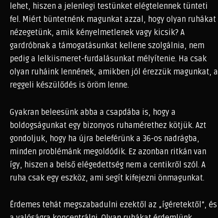
lehet, hiszen a jelenlegi testünket elégtelennek tünteti
fel. Miért büntetnénk magunkat azzal, hogy olyan ruhákat
nézegetünk, amik kényelmetlenek vagy kicsik? A
gardróbnak a támogatásunkat kellene szolgálnia, nem
pedig a lelkiismeret-furdalásunkat mélyítenie. Ha csak
olyan ruháink lennének, amikben jól érezzük magunkat, a
reggeli készülődés is öröm lenne.
Gyakran beleesünk abba a csapdába is, hogy a
boldogságunkat egy bizonyos ruhamérethez kötjük. Azt
gondoljuk, hogy ha újra beleférünk a 36-os nadrágba,
minden problémánk megoldódik. Ez azonban ritkán van
így, hiszen a belső elégedettség nem a centikről szól. A
ruha csak egy eszköz, ami segít kifejezni önmagunkat.
Érdemes tehát megszabadulni ezektől az „ígéretektől”, és