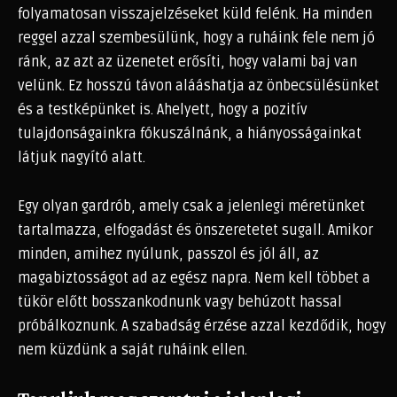
folyamatosan visszajelzéseket küld felénk. Ha minden
reggel azzal szembesülünk, hogy a ruháink fele nem jó
ránk, az azt az üzenetet erősíti, hogy valami baj van
velünk. Ez hosszú távon alááshatja az önbecsülésünket
és a testképünket is. Ahelyett, hogy a pozitív
tulajdonságainkra fókuszálnánk, a hiányosságainkat
látjuk nagyító alatt.
Egy olyan gardrób, amely csak a jelenlegi méretünket
tartalmazza, elfogadást és önszeretetet sugall. Amikor
minden, amihez nyúlunk, passzol és jól áll, az
magabiztosságot ad az egész napra. Nem kell többet a
tükör előtt bosszankodnunk vagy behúzott hassal
próbálkoznunk. A szabadság érzése azzal kezdődik, hogy
nem küzdünk a saját ruháink ellen.