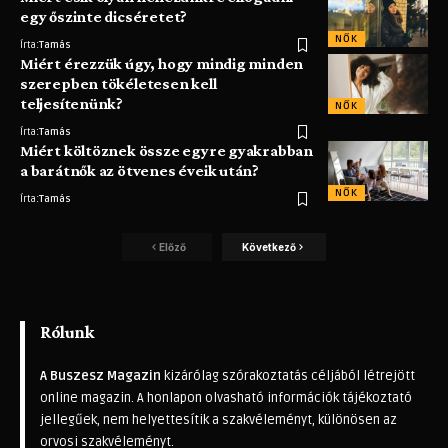
egy őszinte dicséretet?
NŐK
Írta:
Tamás
Miért érezzük úgy, hogy mindig minden
szerepben tökéletesen kell
teljesítenünk?
NŐK
Írta:
Tamás
Miért költöznek össze egyre gyakrabban
a barátnők az ötvenes éveik után?
NŐK
Írta:
Tamás
Előző
Következő
Rólunk
A Buszesz Magazin
kizárólag szórakoztatás céljából létrejött
online magazin. A honlapon olvasható információk tájékoztató
jellegűek, nem helyettesítik a szakvéleményt, különösen az
orvosi szakvéleményt.