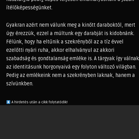
ítélőképességünket.
Gyakran azért nem válunk meg a kinőtt daraboktól, mert
úgy érezzük, ezzel a múltunk egy darabját is kidobnánk.
Félünk, hogy ha eltűnik a szekrényből az a tíz évvel
ezelőtti nyári ruha, akkor elhalványul az akkori
szabadság és gondtalanság emléke is. A tárgyak így válnak
az identitásunk horgonyaivá egy folyton változó világban.
Pedig az emlékeink nem a szekrényben laknak, hanem a
szívünkben.
A hirdetés után a cikk folytatódik!