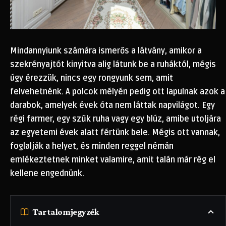
Mindannyiunk számára ismerős a látvány, amikor a
szekrényajtót kinyitva alig látunk be a ruháktól, mégis
úgy érezzük, nincs egy rongyunk sem, amit
felvehetnénk. A polcok mélyén pedig ott lapulnak azok a
darabok, amelyek évek óta nem láttak napvilágot. Egy
régi farmer, egy szűk ruha vagy egy blúz, amibe utoljára
az egyetemi évek alatt fértünk bele. Mégis ott vannak,
foglalják a helyet, és minden reggel némán
emlékeztetnek minket valamire, amit talán már rég el
kellene engednünk.
Tartalomjegyzék