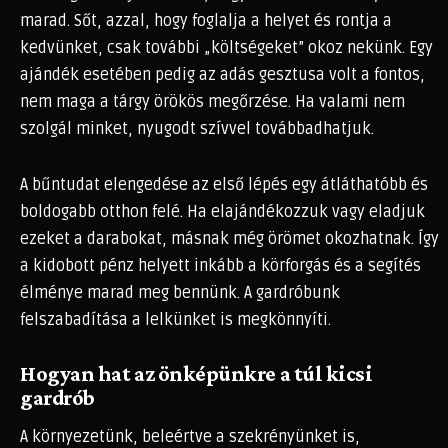
marad. Sőt, azzal, hogy foglalja a helyet és rontja a
kedvünket, csak további „költségeket” okoz nekünk. Egy
ajándék esetében pedig az adás gesztusa volt a fontos,
nem maga a tárgy örökös megőrzése. Ha valami nem
szolgál minket, nyugodt szívvel továbbadhatjuk.
A bűntudat elengedése az első lépés egy átláthatóbb és
boldogabb otthon felé. Ha elajándékozzuk vagy eladjuk
ezeket a darabokat, másnak még örömet okozhatnak. Így
a kidobott pénz helyett inkább a körforgás és a segítés
élménye marad meg bennünk. A gardróbunk
felszabadítása a lelkünket is megkönnyíti.
Hogyan hat az önképünkre a túl kicsi
gardrób
A környezetünk, beleértve a szekrényünket is,