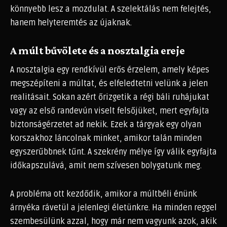
könnyebb lesz a mozdulat. A szelektálás nem felejtés,
hanem helyteremtés az újaknak.
A múlt bűvölete és a nosztalgia ereje
A nosztalgia egy rendkívül erős érzelem, amely képes
megszépíteni a múltat, és elfeledtetni velünk a jelen
realitásait. Sokan azért őrizgetik a régi báli ruhájukat
vagy az első randevún viselt felsőjüket, mert egyfajta
biztonságérzetet ad nekik. Ezek a tárgyak egy olyan
korszakhoz láncolnak minket, amikor talán minden
egyszerűbbnek tűnt. A szekrény mélye így válik egyfajta
időkapszulává, amit nem szívesen bolygatunk meg.
A probléma ott kezdődik, amikor a múltbéli énünk
árnyéka rávetül a jelenlegi életünkre. Ha minden reggel
szembesülünk azzal, hogy már nem vagyunk azok, akik