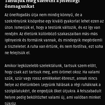
Tanuljuk meg szeretni a jelenlegi
önmagunkat
Az önelfogadás útja nem mindig könnyű, de a
szekrényünk kisöprése egy kiváló gyakorlat lehet ezen az
úton. Ismerjük el, hogy a testünk változik, és ez így van
rendjén. Az életünk különböző szakaszaiban más-más
igényeink és formáink vannak, és mindegyik megérdemli
a tiszteletet. A ruha van értünk, és nem fordítva, ezt soha
ne felejtsük el.
Amikor legközelebb szelektálunk, tartsuk szem előtt,
hogy csak azt tartsuk meg, ami örömet okoz. Ha valami
szűk, szúr vagy rossz emlékeket ébreszt, annak nincs
helye az életünkben. Legyünk hálásak a régi ruháknak a
szolgálatukért, de engedjük őket útjukra. A felszabadult
helyre pedig beköltözhet valami új, ami valóban minket
tükröz.