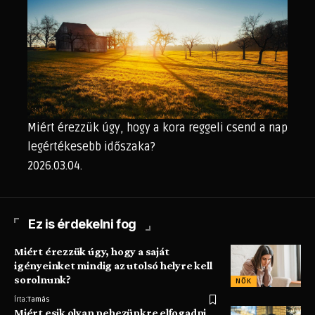
Miért érezzük úgy, hogy a kora reggeli csend a nap
legértékesebb időszaka?
2026.03.04.
Ez is érdekelni fog
Miért érezzük úgy, hogy a saját
igényeinket mindig az utolsó helyre kell
sorolnunk?
NŐK
Írta:
Tamás
Miért esik olyan nehezünkre elfogadni