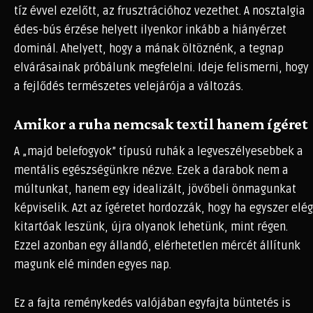
tíz évvel ezelőtt, az frusztrációhoz vezethet. A nosztalgia
édes-bús érzése helyett ilyenkor inkább a hiányérzet
dominál. Ahelyett, hogy a mának öltöznénk, a tegnap
elvárásainak próbálunk megfelelni. Ideje felismerni, hogy
a fejlődés természetes velejárója a változás.
Amikor a ruha nemcsak textil hanem ígéret
A „majd belefogyok” típusú ruhák a legveszélyesebbek a
mentális egészségünkre nézve. Ezek a darabok nem a
múltunkat, hanem egy idealizált, jövőbeli önmagunkat
képviselik. Azt az ígéretet hordozzák, hogy ha egyszer elég
kitartóak leszünk, újra olyanok lehetünk, mint régen.
Ezzel azonban egy állandó, elérhetetlen mércét állítunk
magunk elé minden egyes nap.
Ez a fajta reménykedés valójában egyfajta büntetés is