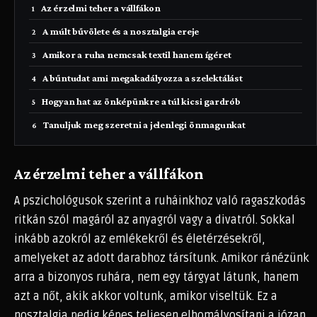
Az érzelmi teher a vállfákon
A múlt bűvölete és a nosztalgia ereje
Amikor a ruha nemcsak textil hanem ígéret
A bűntudat ami megakadályozza a szelektálást
Hogyan hat az önképünkre a túl kicsi gardrób
Tanuljuk meg szeretni a jelenlegi önmagunkat
Az érzelmi teher a vállfákon
A pszichológusok szerint a ruháinkhoz való ragaszkodás
ritkán szól magáról az anyagról vagy a divatról. Sokkal
inkább azokról az emlékekről és életérzésekről,
amelyeket az adott darabhoz társítunk. Amikor ránézünk
arra a bizonyos ruhára, nem egy tárgyat látunk, hanem
azt a nőt, akik akkor voltunk, amikor viseltük. Ez a
nosztalgia pedig képes teljesen elhomályosítani a józan