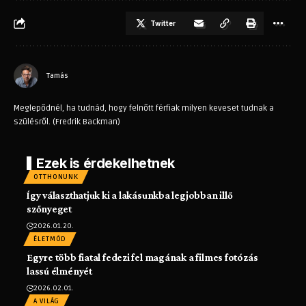
Twitter
Tamás
Meglepődnél, ha tudnád, hogy felnőtt férfiak milyen keveset tudnak a
szülésről. (Fredrik Backman)
Ezek is érdekelhetnek
OTTHONUNK
Így választhatjuk ki a lakásunkba legjobban illő
szőnyeget
2026.01.20.
ÉLETMÓD
Egyre több fiatal fedezi fel magának a filmes fotózás
lassú élményét
2026.02.01.
A VILÁG