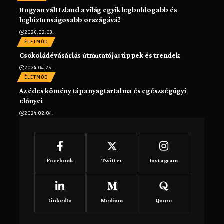
Hogyan vált Izland a világ egyik legboldogabb és
legbiztonságosabb országává?
2026.02.03.
ÉLETMÓD
Csokoládévásárlás útmutatója: tippek és trendek
2024.04.26.
ÉLETMÓD
Az édes kömény tápanyagtartalma és egészségügyi
előnyei
2024.02.04.
Facebook
Twitter
Instagram
LinkedIn
Medium
Quora