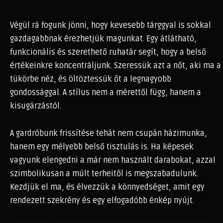
Végül rá fogunk jönni, hogy kevesebb tárggyal is sokkal
gazdagabbnak érezhetjük magunkat. Egy átlátható,
funkcionális és szerethető ruhatár segít, hogy a belső
értékeinkre koncentráljunk. Szeressük azt a nőt, aki ma a
tükörbe néz, és öltöztessük őt a legnagyobb
gondossággal. A stílus nem a mérettől függ, hanem a
kisugárzástól.
A gardróbunk frissítése tehát nem csupán házimunka,
hanem egy mélyebb belső tisztulás is. Ha képesek
vagyunk elengedni a már nem használt darabokat, azzal
szimbolikusan a múlt terheitől is megszabadulunk.
Kezdjük el ma, és élvezzük a könnyedséget, amit egy
rendezett szekrény és egy elfogadóbb énkép nyújt.