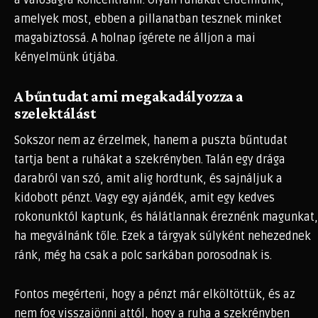
a valóságra koncentrálni. Olyan ruhákat érdemlünk,
amelyek most, ebben a pillanatban tesznek minket
magabiztossá. A holnap ígérete ne álljon a mai
kényelmünk útjába.
A bűntudat ami megakadályozza a
szelektálást
Sokszor nem az érzelmek, hanem a puszta bűntudat
tartja bent a ruhákat a szekrényben. Talán egy drága
darabról van szó, amit alig hordtunk, és sajnáljuk a
kidobott pénzt. Vagy egy ajándék, amit egy kedves
rokonunktól kaptunk, és hálátlannak éreznénk magunkat,
ha megválnánk tőle. Ezek a tárgyak súlyként nehezednek
ránk, még ha csak a polc sarkában porosodnak is.
Fontos megérteni, hogy a pénzt már elköltöttük, és az
nem fog visszajönni attól, hogy a ruha a szekrényben