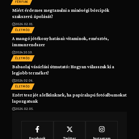
FÉRFIAK
Miért érdemes megtanulni a minőségi bőrcipők
szakszerű ápolását?
2026.02.01.
ÉLETMÓD
A mangó jótékony hatásai: vitaminok, emésztés,
immunrendszer
2024.10.10.
ÉLETMÓD
Babaolaj vásárlási útmutató: Hogyan válasszuk ki a
legjobb terméket?
2024.02.06.
ÉLETMÓD
Ezért tesz jót a lelkünknek, ha papíralapú fotóalbumokat
lapozgatunk
2026.02.05.
Facebook
Twitter
Instagram