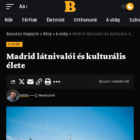
Aa
Nők
Férfiak
Életmód
Otthonunk
A világ
Szín
Buszesz magazin
>
Blog
>
A világ
>
Madrid látnivalói és kulturális élete
A VILÁG
Madrid látnivalói és kulturális
élete
6 perc olvasási idő
Tamás