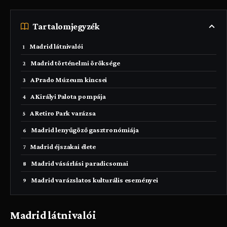
Tartalomjegyzék
Madrid látnivalói
Madrid történelmi öröksége
A Prado Múzeum kincsei
A Királyi Palota pompája
A Retiro Park varázsa
Madrid lenyűgöző gasztronómiája
Madrid éjszakai élete
Madrid vásárlási paradicsomai
Madrid varázslatos kulturális eseményei
Madrid látnivalói