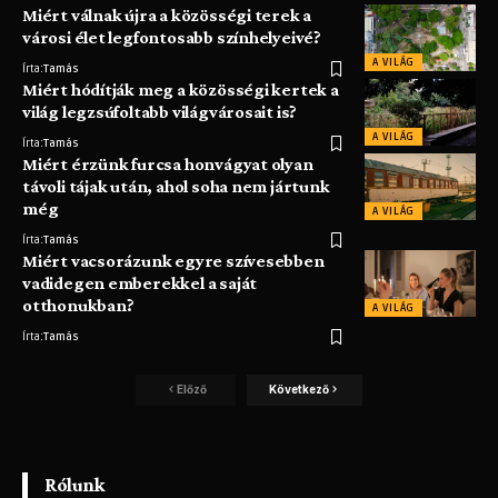
Miért válnak újra a közösségi terek a
városi élet legfontosabb színhelyeivé?
A VILÁG
Írta:
Tamás
Miért hódítják meg a közösségi kertek a
világ legzsúfoltabb világvárosait is?
A VILÁG
Írta:
Tamás
Miért érzünk furcsa honvágyat olyan
távoli tájak után, ahol soha nem jártunk
még
A VILÁG
Írta:
Tamás
Miért vacsorázunk egyre szívesebben
vadidegen emberekkel a saját
otthonukban?
A VILÁG
Írta:
Tamás
Előző
Következő
Rólunk