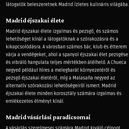
látogatók beleszeretnek Madrid ízletes kulináris világába.
Madrid éjszakai élete
Madrid éjszakai élete izgalmas és pezsgő, és számos
lehetőséget kínál a látogatóknak a szórakozásra és a
kikapcsolódásra. A városban számos bár, klub és étterem
várja a vendégeket, ahol a spanyol éjszakai élet pezsgése
és vibráló hangulata teljes mértékben átélhető. A Chueca
negyed például híres a melegbarát környezetéről és
pezsgő éjszakai életéről, míg a Malasaña negyed az
alternatív szórakozási lehetőségeiről ismert. Madrid
éjszakai élete minden korosztály számára izgalmas és
emlékezetes élményt kínál.
Madrid vásárlási paradicsomai
A vásárlás szerelmesei számára Madrid kiváló célpont,