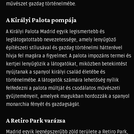
művészet gazdag történelmébe.
A Királyi Palota pompája
A Királyi Palota Madrid egyik legismertebb és
leglátogatottabb nevezetessége, amely lenyűgöző
építészeti stílusával és gazdag történelmi hátterével
hívja fel magára a figyelmet. A palota impozáns termei és
kertjei lenyűgözik a látogatókat, miközben betekintést
nyújtanak a spanyol királyi család életébe és
történelmébe. A látogatók számára lehetőség nyílik
felfedezni a palota múltját és csodálatos művészeti
gyűjteményeit, amelyek magukban hordozzák a spanyol
monarchia fényét és gazdagságát.
A Retiro Park varázsa
Madrid egyik legnépszerűbb zöld területe a Retiro Park,