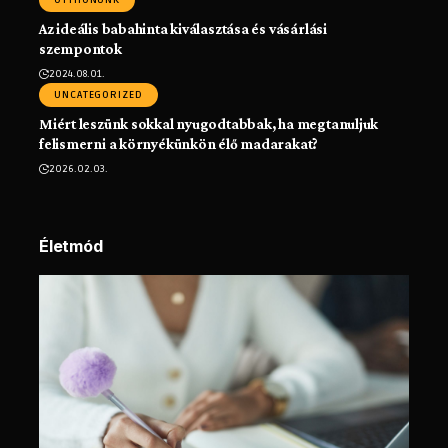
OTTHONUNK
Az ideális babahinta kiválasztása és vásárlási
szempontok
2024.08.01.
UNCATEGORIZED
Miért leszünk sokkal nyugodtabbak, ha megtanuljuk
felismerni a környékünkön élő madarakat?
2026.02.03.
Életmód