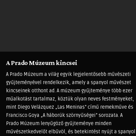
A Prado Múzeum kincsei
A Prado Múzeum a világ egyik legjelentősebb művészeti
gyűjteményével rendelkezik, amely a spanyol művészet
kincseinek otthont ad. A múzeum gyűjteménye több ezer
műalkotást tartalmaz, köztük olyan neves festményeket,
mint Diego Velázquez „Las Meninas” című remekműve és
Francisco Goya „A háborúk szörnyűségei” sorozata. A
Prado Múzeum lenyűgöző gyűjteménye minden
művészetkedvelőt elbűvöl, és betekintést nyújt a spanyol