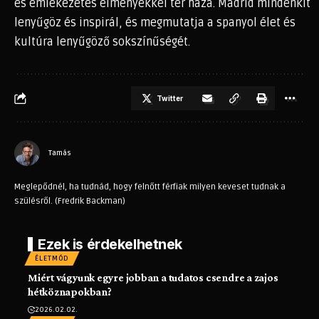
és emlékezetes élményekkel tér haza. Madrid mindenkit
lenyűgöz és inspirál, és megmutatja a spanyol élet és
kultúra lenyűgöző sokszínűségét.
Twitter
Tamás
Meglepődnél, ha tudnád, hogy felnőtt férfiak milyen keveset tudnak a
szülésről. (Fredrik Backman)
Ezek is érdekelhetnek
ÉLETMÓD
Miért vágyunk egyre jobban a tudatos csendre a zajos
hétköznapokban?
2026.02.02.