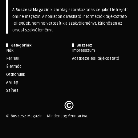
A Buszesz Magazin
kizárólag szórakoztatás céljából létrejött
online magazin. A honlapon olvasható információk tájékoztató
jellegűek, nem helyettesítik a szakvéleményt, különösen az
orvosi szakvéleményt.
Kategóriák
Buszesz
Nők
Impresszum
Férfiak
Adatkezelési tájékoztató
Életmód
Otthonunk
A világ
Színes
© Buszesz Magazin – Minden jog fenntartva.