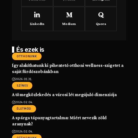
LinkedIn
Medium
Quora
És ezek is
OTTHONUNK
Így alakíthatunk ki pihentető otthoni wellness-szigetet a
saját fürdőszobánkban
2026.01.31.
SZÍNES
A tömegközlekedés a városi lét megújuló dimenziója
2024.02.04.
ÉLETMÓD
A spárga tápanyagtartalma: Miért nevezik zöld
aranynak?
2024.02.04.