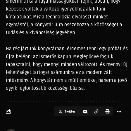
Sikerük titka a rugalmasságukban rejlik, abban, hogy
képesek voltak a változó igényekhez alakítani
kínálatukat. Míg a technológia elválaszt minket
egymástól, a könyvtár újra összehozza a közösséget a
tudás és a kíváncsiság jegyében.
Ha rég jártunk könyvtárban, érdemes tenni egy próbát és
újra belépni az ismerős kapun. Meglepődve fogjuk
tapasztalni, hogy mennyi minden változott, és mennyi új
lehetőséget tartogat számunkra ez a modernizált
intézmény. A könyvtár nem a múlt emléke, hanem a jövő
egyik legfontosabb közösségi bázisa.
Twitter