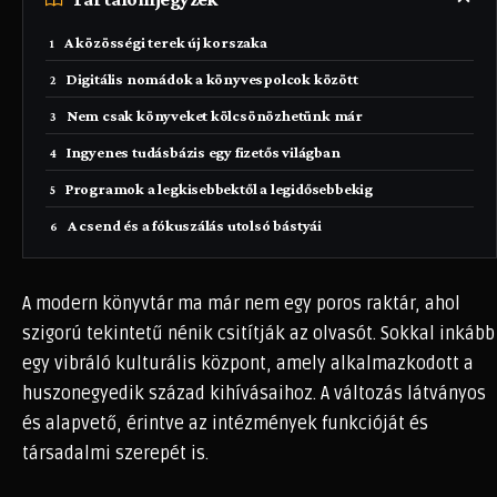
A közösségi terek új korszaka
Digitális nomádok a könyvespolcok között
Nem csak könyveket kölcsönözhetünk már
Ingyenes tudásbázis egy fizetős világban
Programok a legkisebbektől a legidősebbekig
A csend és a fókuszálás utolsó bástyái
A modern könyvtár ma már nem egy poros raktár, ahol
szigorú tekintetű nénik csitítják az olvasót. Sokkal inkább
egy vibráló kulturális központ, amely alkalmazkodott a
huszonegyedik század kihívásaihoz. A változás látványos
és alapvető, érintve az intézmények funkcióját és
társadalmi szerepét is.