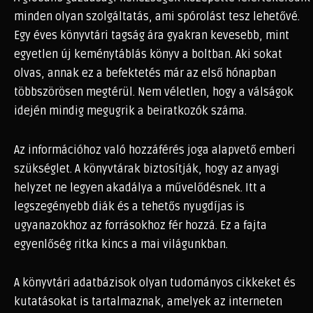
minden olyan szolgáltatás, ami spórolást tesz lehetővé.
Egy éves könyvtári tagság ára gyakran kevesebb, mint
egyetlen új keménytáblás könyv a boltban. Aki sokat
olvas, annak ez a befektetés már az első hónapban
többszörösen megtérül. Nem véletlen, hogy a válságok
idején mindig megugrik a beiratkozók száma.
Az információhoz való hozzáférés joga alapvető emberi
szükséglet. A könyvtárak biztosítják, hogy az anyagi
helyzet ne legyen akadálya a művelődésnek. Itt a
legszegényebb diák és a tehetős nyugdíjas is
ugyanazokhoz az forrásokhoz fér hozzá. Ez a fajta
egyenlőség ritka kincs a mai világunkban.
A könyvtári adatbázisok olyan tudományos cikkeket és
kutatásokat is tartalmaznak, amelyek az interneten