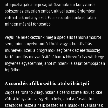
átlapozhatják a napi sajtót. Számukra a könyvtáros
sokszor az egyetlen ember, akivel aznap érdemben
válthatnak néhány szót. Ez a szociális funkció talán
minden másnál fontosabb.
Végül ne feledkezzünk meg a speciális tanfolyamokról
sem, mint a nyelvtanuló körök vagy a kreatív írás
műhelyek. Ezek a programok segítenek az élethosszig
tartó tanulás megvalósításában. A könyvtár így válik egy
ingyenes egyetemmé, ahol mindenki a saját tempójában
fejlődhet.
A csend és a fókuszálás utolsó bástyái
Zajos és rohanó világunkban a csend szinte luxuscikké
vált. A könyvtár az egyetlen hely, ahol a társadalmi
szerződés része a halk beszéd és a mások zavarásának