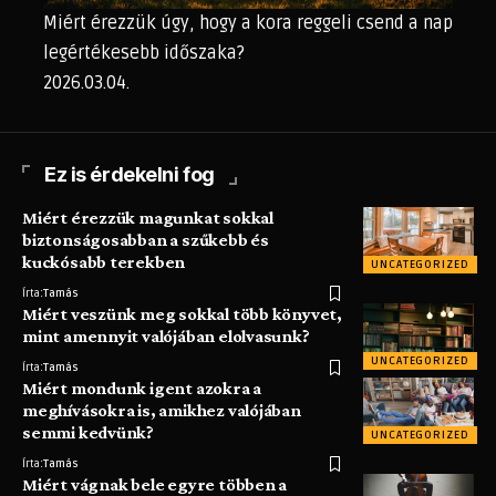
Miért érezzük úgy, hogy a kora reggeli csend a nap
legértékesebb időszaka?
2026.03.04.
Ez is érdekelni fog
Miért érezzük magunkat sokkal
biztonságosabban a szűkebb és
kuckósabb terekben
UNCATEGORIZED
Írta:
Tamás
Miért veszünk meg sokkal több könyvet,
mint amennyit valójában elolvasunk?
UNCATEGORIZED
Írta:
Tamás
Miért mondunk igent azokra a
meghívásokra is, amikhez valójában
semmi kedvünk?
UNCATEGORIZED
Írta:
Tamás
Miért vágnak bele egyre többen a