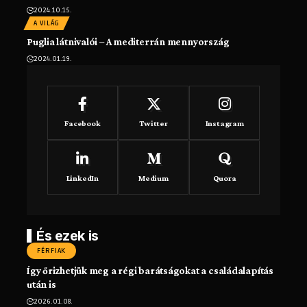
2024.10.15.
A VILÁG
Puglia látnivalói – A mediterrán mennyország
2024.01.19.
Facebook
Twitter
Instagram
LinkedIn
Medium
Quora
És ezek is
FÉRFIAK
Így őrizhetjük meg a régi barátságokat a családalapítás
után is
2026.01.08.