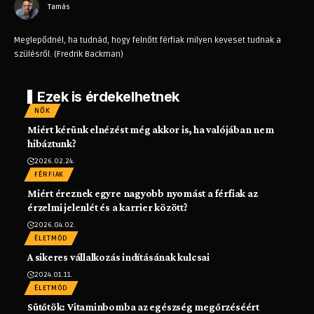
Tamás
Meglepődnél, ha tudnád, hogy felnőtt férfiak milyen keveset tudnak a
szülésről. (Fredrik Backman)
Ezek is érdekelhetnek
NŐK
Miért kérünk elnézést még akkor is, ha valójában nem
hibáztunk?
2026.02.24.
FÉRFIAK
Miért éreznek egyre nagyobb nyomást a férfiak az
érzelmi jelenlét és a karrier között?
2026.04.02.
ÉLETMÓD
A sikeres vállalkozás indításának kulcsai
2024.01.11.
ÉLETMÓD
Sütőtök: Vitaminbomba az egészség megőrzéséért