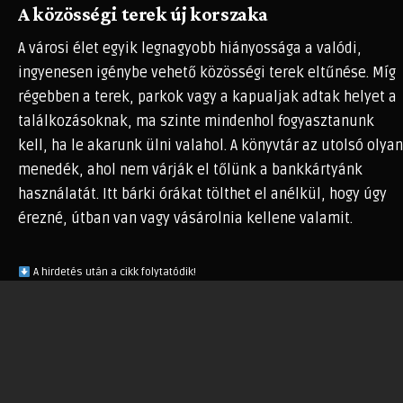
A közösségi terek új korszaka
A városi élet egyik legnagyobb hiányossága a valódi,
ingyenesen igénybe vehető közösségi terek eltűnése. Míg
régebben a terek, parkok vagy a kapualjak adtak helyet a
találkozásoknak, ma szinte mindenhol fogyasztanunk
kell, ha le akarunk ülni valahol. A könyvtár az utolsó olyan
menedék, ahol nem várják el tőlünk a bankkártyánk
használatát. Itt bárki órákat tölthet el anélkül, hogy úgy
érezné, útban van vagy vásárolnia kellene valamit.
A hirdetés után a cikk folytatódik!