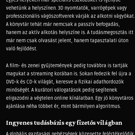
Egyes helyeken már speciális eszközöket is igénybe
vehetünk a helyszínen. 3D nyomtatók, varrógépek vagy
professzionális vágószoftverek várják az alkotni vágyókat.
A könyvtár tehát már nemcsak a passzív befogadás,
hanem az aktív alkotás helyszíne is. A tudásmegosztás itt
már nem csak olvasást jelent, hanem tapasztalati úton
való fejlődést.
A film- és zenei gyűjtemények pedig továbbra is tartják
magukat a streaming korában is. Sokan fedezik fel újra a
DVD-k és CD-k világát, keresve a fizikai adathordozók
minőségét. A kurátori válogatások pedig segítenek
eligazodni a végtelen online kínálatban. Egy jó könyvtáros
ajánlása néha többet ér, mint bármilyen algoritmus.
Ingyenes tudásbázis egy fizetős világban
A globális gazdasági nehézségek közepette felértékelődik