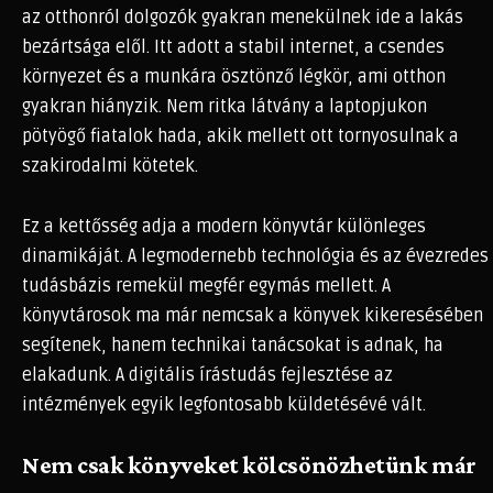
az otthonról dolgozók gyakran menekülnek ide a lakás
bezártsága elől. Itt adott a stabil internet, a csendes
környezet és a munkára ösztönző légkör, ami otthon
gyakran hiányzik. Nem ritka látvány a laptopjukon
pötyögő fiatalok hada, akik mellett ott tornyosulnak a
szakirodalmi kötetek.
Ez a kettősség adja a modern könyvtár különleges
dinamikáját. A legmodernebb technológia és az évezredes
tudásbázis remekül megfér egymás mellett. A
könyvtárosok ma már nemcsak a könyvek kikeresésében
segítenek, hanem technikai tanácsokat is adnak, ha
elakadunk. A digitális írástudás fejlesztése az
intézmények egyik legfontosabb küldetésévé vált.
Nem csak könyveket kölcsönözhetünk már