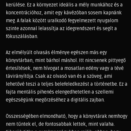
kerülése. Ez a környezet ideális a mély munkához és a
koncentrációhoz, amit egy kávézóban sosem kapnánk
meg. A falak között uralkodó fegyelmezett nyugalom
szinte azonnal lelassítja az idegrendszert és segít a
fókuszálásban.
Az elmélyült olvasás élménye egészen más egy
könyvtárban, mint bárhol máshol. Itt nincsenek pittyegő
értesítések, nem hívogat a mosatlan edény vagy a tévé
távirányítója. Csak az olvasó van és a szöveg, ami
lehetővé teszi a teljes belefeledkezést a történetbe. Ez a
fajta mentális pihenés elengedhetetlen a szellemi
egészségünk megőrzéséhez a digitális zajban.
Összességében elmondható, hogy a könyvtárak nemhogy
nem tűntek el, de fontosabbak lettek, mint valaha.