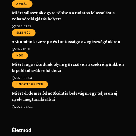
A VILÁG
Miért választják egyre többen a tudatos lelassulást a
rohanó világjárás helyett
2026.03.22.
ÉLETMÓD
A vitaminok szerepe és fontossága az egészségünkben
2024.01.18.
NŐK
Miért ragaszkodunk olyan görcsösen a szekrényünkben
lapuló túl szűk ruhákhoz?
2026.02.04.
UNCATEGORIZED
Miért érdemes felnőttként is belevágni egy teljesen új
nyelv megtanulásába?
2026.02.01.
Életmód