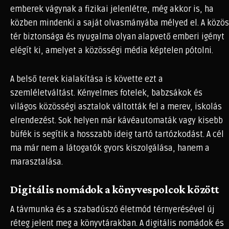
emberek vágynak a fizikai jelenlétre, még akkor is, ha
közben mindenki a saját olvasmányába mélyed el. A közös
tér biztonsága és nyugalma olyan alapvető emberi igényt
elégít ki, amelyet a közösségi média képtelen pótolni.
A belső terek kialakítása is követte ezt a
szemléletváltást. Kényelmes fotelek, babzsákok és
világos közösségi asztalok váltották fel a merev, iskolás
elrendezést. Sok helyen már kávéautomaták vagy kisebb
büfék is segítik a hosszabb ideig tartó tartózkodást. A cél
ma már nem a látogatók gyors kiszolgálása, hanem a
marasztalása.
Digitális nomádok a könyvespolcok között
A távmunka és a szabadúszó életmód térnyerésével új
réteg jelent meg a könyvtárakban. A digitális nomádok és