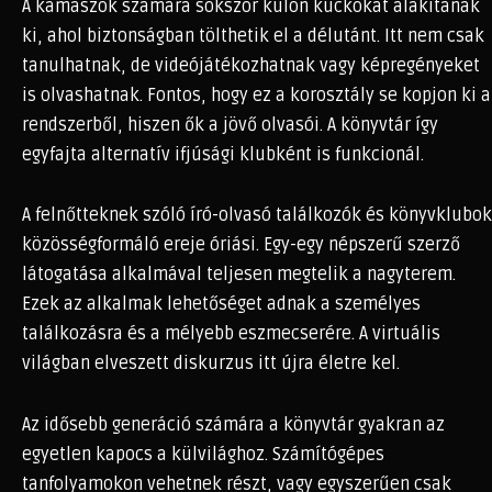
A kamaszok számára sokszor külön kuckókat alakítanak
ki, ahol biztonságban tölthetik el a délutánt. Itt nem csak
tanulhatnak, de videójátékozhatnak vagy képregényeket
is olvashatnak. Fontos, hogy ez a korosztály se kopjon ki a
rendszerből, hiszen ők a jövő olvasói. A könyvtár így
egyfajta alternatív ifjúsági klubként is funkcionál.
A felnőtteknek szóló író-olvasó találkozók és könyvklubok
közösségformáló ereje óriási. Egy-egy népszerű szerző
látogatása alkalmával teljesen megtelik a nagyterem.
Ezek az alkalmak lehetőséget adnak a személyes
találkozásra és a mélyebb eszmecserére. A virtuális
világban elveszett diskurzus itt újra életre kel.
Az idősebb generáció számára a könyvtár gyakran az
egyetlen kapocs a külvilághoz. Számítógépes
tanfolyamokon vehetnek részt, vagy egyszerűen csak