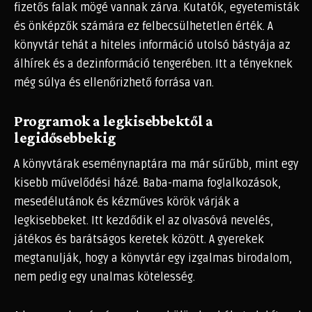
fizetős falak mögé vannak zárva. Kutatók, egyetemisták
és önképzők számára ez felbecsülhetetlen érték. A
könyvtár tehát a hiteles információ utolsó bástyája az
álhírek és a dezinformáció tengerében. Itt a tényeknek
még súlya és ellenőrizhető forrása van.
Programok a legkisebbektől a
legidősebbekig
A könyvtárak eseménynaptára ma már sűrűbb, mint egy
kisebb művelődési házé. Baba-mama foglalkozások,
mesedélutánok és kézműves körök várják a
legkisebbeket. Itt kezdődik el az olvasóvá nevelés,
játékos és barátságos keretek között. A gyerekek
megtanulják, hogy a könyvtár egy izgalmas birodalom,
nem pedig egy unalmas kötelesség.