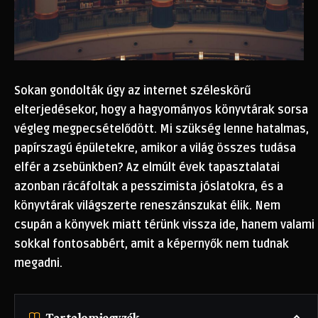
Sokan gondolták úgy az internet széleskörű
elterjedésekor, hogy a hagyományos könyvtárak sorsa
végleg megpecsételődött. Mi szükség lenne hatalmas,
papírszagú épületekre, amikor a világ összes tudása
elfér a zsebünkben? Az elmúlt évek tapasztalatai
azonban rácáfoltak a pesszimista jóslatokra, és a
könyvtárak világszerte reneszánszukat élik. Nem
csupán a könyvek miatt térünk vissza ide, hanem valami
sokkal fontosabbért, amit a képernyők nem tudnak
megadni.
Tartalomjegyzék