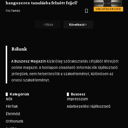
hangszeres tanulásba felnőtt fejjel?
UNCATEGORIZED
Írta:
Tamás
Előző
Következő
Rólunk
A Buszesz Magazin
kizárólag szórakoztatás céljából létrejött
online magazin. A honlapon olvasható információk tájékoztató
jellegűek, nem helyettesítik a szakvéleményt, különösen az
orvosi szakvéleményt.
Kategóriák
Buszesz
Nők
Impresszum
Férfiak
Adatkezelési tájékoztató
Életmód
Otthonunk