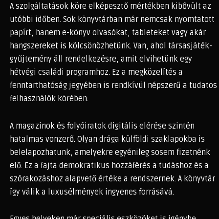
A szolgáltatások köre elképesztő mértékben kibővült az
utóbbi időben. Sok könyvtárban már nemcsak nyomtatott
papírt, hanem e-könyv olvasókat, tableteket vagy akár
hangszereket is kölcsönözhetünk. Van, ahol társasjáték-
gyűjtemény áll rendelkezésre, amit elvihetünk egy
hétvégi családi programhoz. Ez a megközelítés a
fenntarthatóság jegyében is rendkívül népszerű a tudatos
felhasználók körében.
A magazinok és folyóiratok digitális elérése szintén
hatalmas vonzerő. Olyan drága külföldi szaklapokba is
belelapozhatunk, amelyekre egyénileg sosem fizetnénk
elő. Ez a fajta demokratikus hozzáférés a tudáshoz és a
szórakozáshoz alapvető értéke a rendszernek. A könyvtár
így válik a luxusélmények ingyenes forrásává.