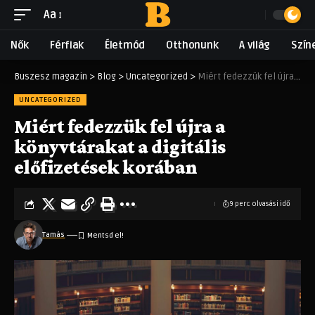
Aa
Nők
Férfiak
Életmód
Otthonunk
A világ
Szín
Buszesz magazin
>
Blog
>
Uncategorized
>
Miért fedezzük fel újra a könyvtárakat a digitális előfizetések korában
UNCATEGORIZED
Miért fedezzük fel újra a
könyvtárakat a digitális
előfizetések korában
9 perc olvasási idő
Tamás