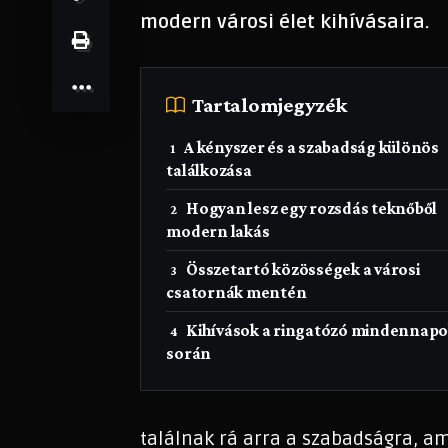
modern városi élet kihívásaira.
Tartalomjegyzék
A kényszer és a szabadság különös
találkozása
Hogyan lesz egy rozsdás teknőből
modern lakás
Összetartó közösségek a városi
csatornák mentén
Kihívások a ringatózó mindennap
során
találnak rá arra a szabadságra, am