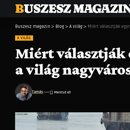
BUSZESZ MAGAZI
Buszesz magazin
>
Blog
>
A világ
>
Miért választják egy
A VILÁG
Miért választják
a világ nagyváro
Tamás