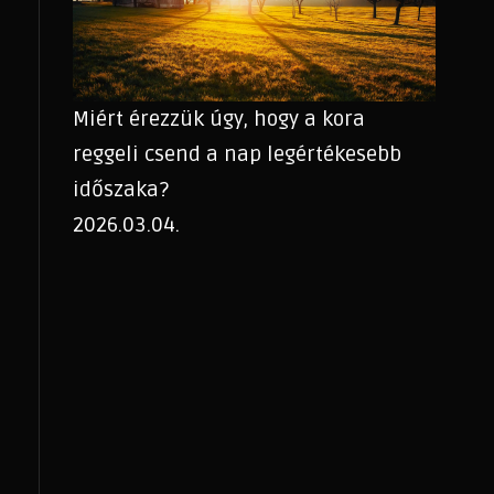
Miért érezzük úgy, hogy a kora
reggeli csend a nap legértékesebb
időszaka?
2026.03.04.