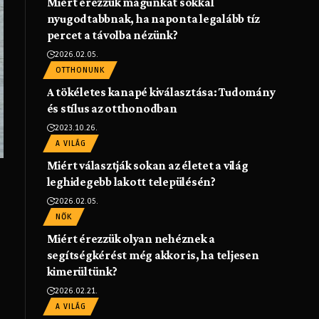
Miért érezzük magunkat sokkal
nyugodtabbnak, ha naponta legalább tíz
percet a távolba nézünk?
2026.02.05.
OTTHONUNK
A tökéletes kanapé kiválasztása: Tudomány
és stílus az otthonodban
2023.10.26.
A VILÁG
Miért választják sokan az életet a világ
leghidegebb lakott településén?
2026.02.05.
NŐK
Miért érezzük olyan nehéznek a
segítségkérést még akkor is, ha teljesen
kimerültünk?
2026.02.21.
A VILÁG