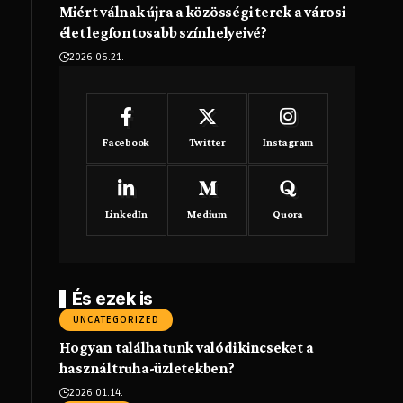
Miért válnak újra a közösségi terek a városi
élet legfontosabb színhelyeivé?
2026.06.21.
Facebook
Twitter
Instagram
LinkedIn
Medium
Quora
a
És ezek is
UNCATEGORIZED
Hogyan találhatunk valódi kincseket a
használtruha-üzletekben?
2026.01.14.