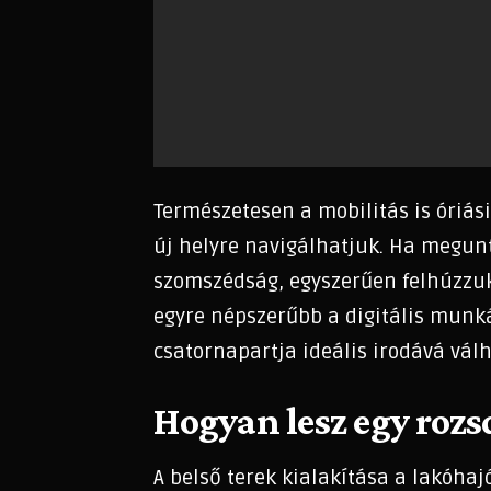
Természetesen a mobilitás is óriás
új helyre navigálhatjuk. Ha megunt
szomszédság, egyszerűen felhúzzuk
egyre népszerűbb a digitális munk
csatornapartja ideális irodává válh
Hogyan lesz egy roz
A belső terek kialakítása a lakóha