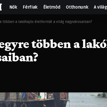
N
Nők
Férfiak
Életmód
Otthonunk
A világ
re többen a lakóhajós életformát a világ nagyvárosaiban?
 egyre többen a lak
saiban?