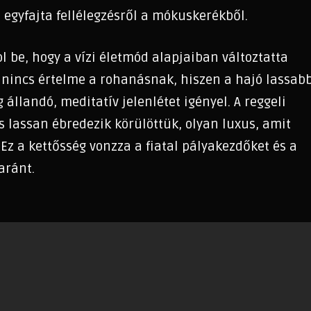
egyfajta fellélegzésről a mókuskerékből.
l be, hogy a vízi életmód alapjaiban változtatta
t nincs értelme a rohanásnak, hiszen a hajó lassab
 állandó, meditatív jelenlétet igényel. A reggeli
s lassan ébredezik körülöttük, olyan luxus, amit
Ez a kettősség vonzza a fiatal pályakezdőket és a
aránt.