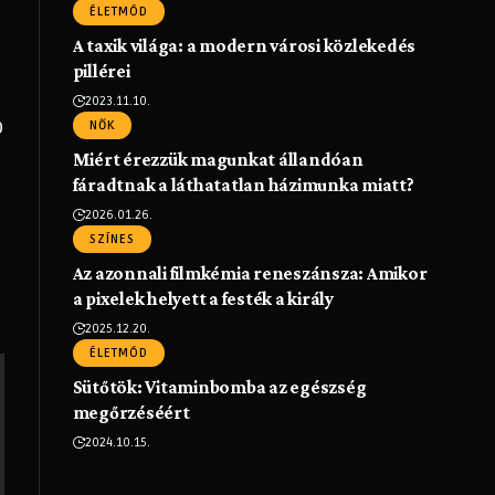
ÉLETMÓD
A taxik világa: a modern városi közlekedés
pillérei
2023.11.10.
b
NŐK
Miért érezzük magunkat állandóan
fáradtnak a láthatatlan házimunka miatt?
2026.01.26.
SZÍNES
Az azonnali filmkémia reneszánsza: Amikor
a pixelek helyett a festék a király
2025.12.20.
ÉLETMÓD
Sütőtök: Vitaminbomba az egészség
megőrzéséért
2024.10.15.