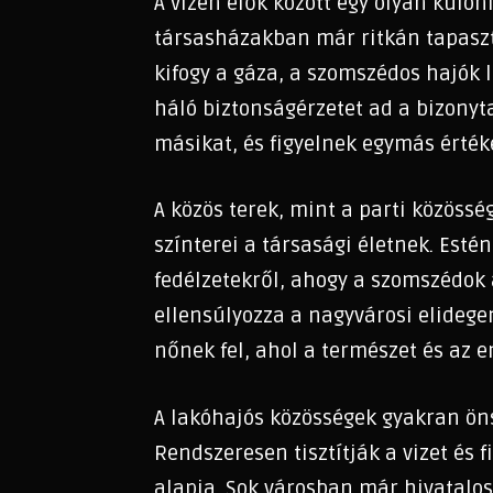
A vízen élők között egy olyan külön
társasházakban már ritkán tapaszta
kifogy a gáza, a szomszédos hajók l
háló biztonságérzetet ad a bizonyt
másikat, és figyelnek egymás érték
A közös terek, mint a parti közösség
színterei a társasági életnek. Esté
fedélzetekről, ahogy a szomszédok 
ellensúlyozza a nagyvárosi elidege
nőnek fel, ahol a természet és az 
A lakóhajós közösségek gyakran ön
Rendszeresen tisztítják a vizet és f
alapja. Sok városban már hivatalos