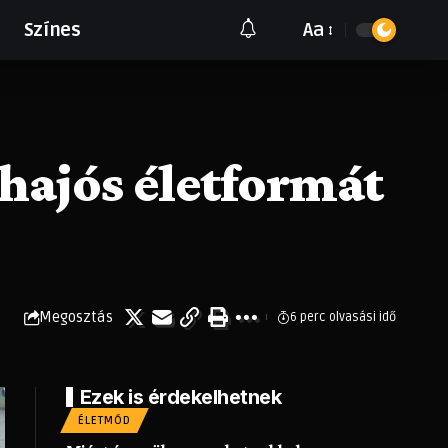
Aa
Színes
óhajós életformát
Megosztás
6 perc olvasási idő
Ezek is érdekelhetnek
ÉLETMÓD