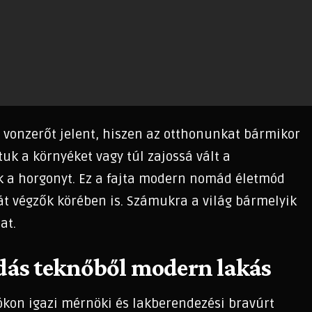
i vonzerőt jelent, hiszen az otthonunkat bármikor
uk a környéket vagy túl zajossá vált a
 a horgonyt. Ez a fajta modern nomád életmód
át végzők körében is. Számukra a világ bármelyik
at.
sdás teknőből modern lakás
jókon igazi mérnöki és lakberendezési bravúrt