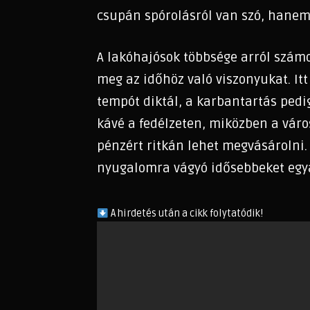
csupán spórolásról van szó, hanem 
A lakóhajósok többsége arról számo
meg az időhöz való viszonyukat. It
tempót diktál, a karbantartás pedig
kávé a fedélzeten, miközben a váro
pénzért ritkán lehet megvásárolni. 
nyugalomra vágyó idősebbeket egy
A hirdetés után a cikk folytatódik!