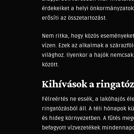
érdekeiket a helyi önkormányzatokná
erősíti az összetartozást.
Nem ritka, hogy közös eseményeket
vízen. Ezek az alkalmak a szárazfö
világhoz. Ilyenkor a hajók nemcsak
között.
Kihívások a ringat
Félreértés ne essék, a lakóhajós 
ringatózásból áll. A téli hónapok 
és hideg környezetben. A fűtés meg
befagyott vízvezetékek mindennapos