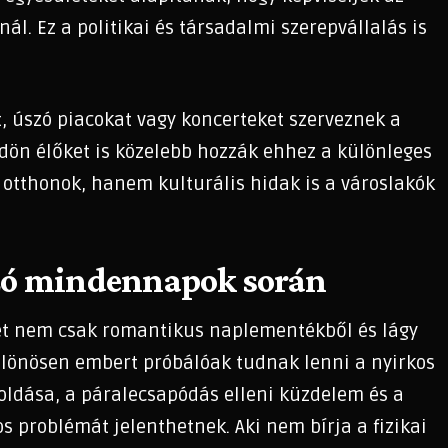
l. Ez a politikai és társadalmi szerepvállalás is
, úszó piacokat vagy koncerteket szerveznek a
ldön élőket is közelebb hozzák ehhez a különleges
 otthonok, hanem kulturális hidak is a városlakók
ózó mindennapok során
élet nem csak romantikus naplementékből és lágy
különösen embert próbálóak tudnak lenni a nyirkos
oldása, a páralecsapódás elleni küzdelem és a
 problémát jelenthetnek. Aki nem bírja a fizikai