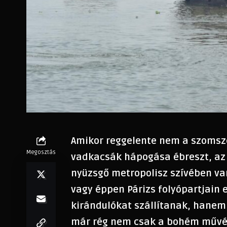
Amikor reggelente nem a szomszé
Megosztás
vadkacsák hápogása ébreszt, az 
nyüzsgő metropolisz szívében va
vagy éppen Párizs folyópartjain 
kirándulókat szállítanak, hanem
már rég nem csak a bohém művés