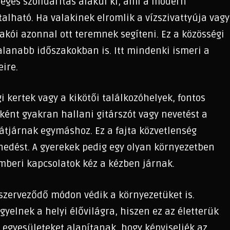
leges szolidaritás alakul ki, ami a modern
lható. Ha valakinek elromlik a vízszivattyúja vagy
akói azonnal ott teremnek segíteni. Ez a közösségi
alanabb időszakokban is. Itt mindenki ismeri a
eire.
i kertek vagy a kikötői találkozóhelyek, fontos
nként gyakran hallani gitárszót vagy nevetést a
átjárnak egymáshoz. Ez a fajta közvetlenség
nedést. A gyerekek pedig egy olyan környezetben
emberi kapcsolatok kéz a kézben járnak.
szerveződő módon védik a környezetüket is.
igyelnek a helyi élővilágra, hiszen ez az életterük
 egyesületeket alapítanak, hogy képviseljék az