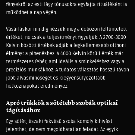
fényekről az esti lágy tónusokra egyfajta rituáléként is
működhet a nap végén.
Vásárláskor mindig nézzük meg a dobozon feltüntetett
értéket, ne csak a teljesítményt figyeljük. A 2700-3000
Kelvin közötti értékek adják a legkellemesebb otthoni
élményt a pihenéshez. A 4000 Kelvin körüli érték már
természetes fehér, ami ideális a sminkeléshez vagy a
precíziós munkákhoz. A tudatos választás hosszú távon
jobb alvásminőséget és kiegyensúlyozottabb
hétköznapokat eredményez.
Apró trükkök a sötétebb szobák optikai
tágításához
Egy sötét, északi fekvésű szoba komoly kihívást
jelenthet, de nem megoldhatatlan feladat. Az egyik