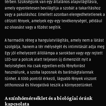
térben. Szükségünk van egy általános alapvilágításra,
amely egyenletesen bevilágítja a szobát a takarításhoz
vagy a pakoláshoz. Emellett azonban elengedhetetlenek a
célzott fények, amelyek egy-egy tevékenységet, például
az olvasást vagy a főzést segítik.
A harmadik réteg a hangulatvilágítás, amely nem a látást
szolgálja, hanem a tér mélységét és intimitását adja meg.
Egy jól elhelyezett állólámpa a sarokban vagy egy rejtett
LED-sor a polcok alatt teljesen új dimenziót nyit a
helyiségben. Ha csak egyetlen erős fényforrást
használunk, a szoba laposnak és barátságtalannak
tűnhet. A több pontról érkező, lágyabb fények viszont
otthonossá és hívogatóvá teszik a környezetünket.
A színhőmérséklet és a biológiai óránk
kapcsolata