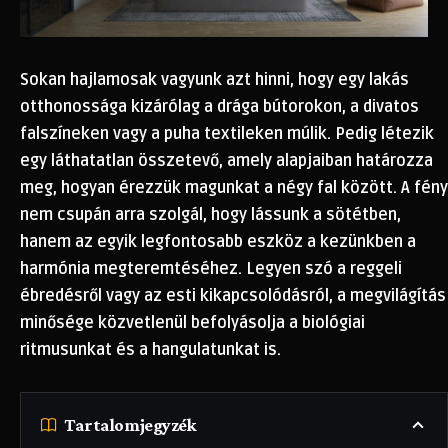
Sokan hajlamosak vagyunk azt hinni, hogy egy lakás
otthonossága kizárólag a drága bútorokon, a divatos
falszíneken vagy a puha textileken múlik. Pedig létezik
egy láthatatlan összetevő, amely alapjaiban határozza
meg, hogyan érezzük magunkat a négy fal között. A fény
nem csupán arra szolgál, hogy lássunk a sötétben,
hanem az egyik legfontosabb eszköz a kezünkben a
harmónia megteremtéséhez. Legyen szó a reggeli
ébredésről vagy az esti kikapcsolódásról, a megvilágítás
minősége közvetlenül befolyásolja a biológiai
ritmusunkat és a hangulatunkat is.
Tartalomjegyzék