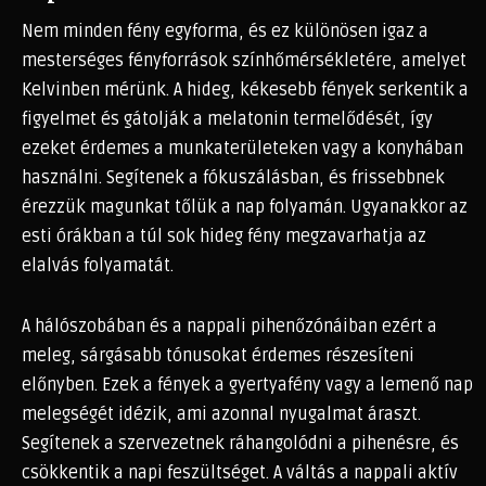
Nem minden fény egyforma, és ez különösen igaz a
mesterséges fényforrások színhőmérsékletére, amelyet
Kelvinben mérünk. A hideg, kékesebb fények serkentik a
figyelmet és gátolják a melatonin termelődését, így
ezeket érdemes a munkaterületeken vagy a konyhában
használni. Segítenek a fókuszálásban, és frissebbnek
érezzük magunkat tőlük a nap folyamán. Ugyanakkor az
esti órákban a túl sok hideg fény megzavarhatja az
elalvás folyamatát.
A hálószobában és a nappali pihenőzónáiban ezért a
meleg, sárgásabb tónusokat érdemes részesíteni
előnyben. Ezek a fények a gyertyafény vagy a lemenő nap
melegségét idézik, ami azonnal nyugalmat áraszt.
Segítenek a szervezetnek ráhangolódni a pihenésre, és
csökkentik a napi feszültséget. A váltás a nappali aktív