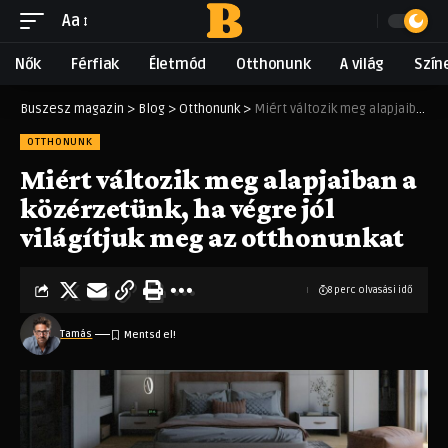
Aa
Nők
Férfiak
Életmód
Otthonunk
A világ
Szín
Buszesz magazin
>
Blog
>
Otthonunk
>
Miért változik meg alapjaiban a közérzetünk, ha végre jól világítjuk meg az otthonunkat
OTTHONUNK
Miért változik meg alapjaiban a
közérzetünk, ha végre jól
világítjuk meg az otthonunkat
8 perc olvasási idő
Tamás