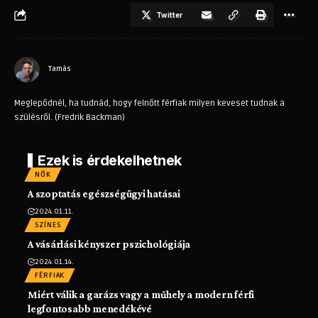
Twitter
Tamás
Meglepődnél, ha tudnád, hogy felnőtt férfiak milyen keveset tudnak a
szülésről. (Fredrik Backman)
Ezek is érdekelhetnek
NŐK
A szoptatás egészségügyi hatásai
2024.01.11.
SZÍNES
A vásárlási kényszer pszichológiája
2024.01.14.
FÉRFIAK
Miért válik a garázs vagy a műhely a modern férfi
legfontosabb menedékévé