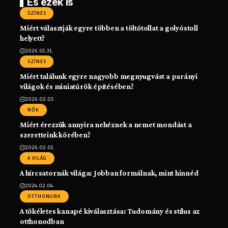
És ezek is
SZÍNES
Miért választják egyre többen a töltőtollat a golyóstoll
helyett?
2026.01.31.
SZÍNES
Miért találunk egyre nagyobb megnyugvást a parányi
világok és miniatűrök építésében?
2026.02.03.
NŐK
Miért érezzük annyira nehéznek a nemet mondást a
szeretteink körében?
2026.02.01.
A VILÁG
A hírcsatornák világa: Jobban formálnak, mint hinnéd
2024.02.04.
OTTHONUNK
A tökéletes kanapé kiválasztása: Tudomány és stílus az
otthonodban