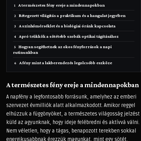
A természetes fény ereje a mindennapokban
Rétegezett világítás a praktikum és a hangulat jegyében
A színhőmérséklet és a biológiai óránk kapcsolata
Apró trükkök a sötétebb szobák optikai tágításához
Hogyan segíthetnek az okos fényforrások a napi
rutinunkban
A fény mint a lakberendezés legolcsóbb eszköze
A természetes fény ereje a mindennapokban
A napfény a legfontosabb forrásunk, amelyhez az emberi
szervezet évmilliók alatt alkalmazkodott. Amikor reggel
elhúzzuk a függönyöket, a természetes világosság jelzést
küld az agyunknak, hogy ideje felébredni és aktívvá válni.
Nem véletlen, hogy a tágas, benapozott terekben sokkal
energikusabbnak érezzük magunkat, mint egy sötét,