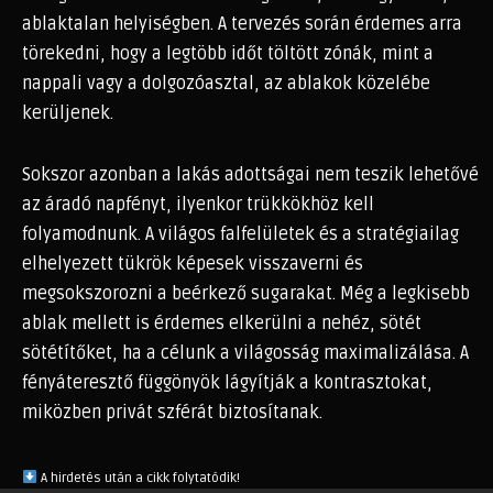
ablaktalan helyiségben. A tervezés során érdemes arra
törekedni, hogy a legtöbb időt töltött zónák, mint a
nappali vagy a dolgozóasztal, az ablakok közelébe
kerüljenek.
Sokszor azonban a lakás adottságai nem teszik lehetővé
az áradó napfényt, ilyenkor trükkökhöz kell
folyamodnunk. A világos falfelületek és a stratégiailag
elhelyezett tükrök képesek visszaverni és
megsokszorozni a beérkező sugarakat. Még a legkisebb
ablak mellett is érdemes elkerülni a nehéz, sötét
sötétítőket, ha a célunk a világosság maximalizálása. A
fényáteresztő függönyök lágyítják a kontrasztokat,
miközben privát szférát biztosítanak.
A hirdetés után a cikk folytatódik!