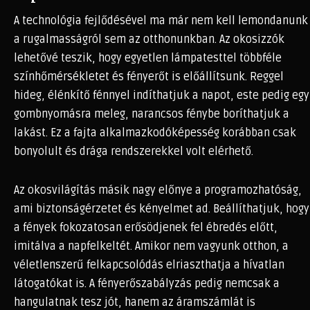
A technológia fejlődésével ma már nem kell lemondanunk
a rugalmasságról sem az otthonunkban. Az okosizzók
lehetővé teszik, hogy egyetlen lámpatesttel többféle
színhőmérsékletet és fényerőt is előállítsunk. Reggel
hideg, élénkítő fénnyel indíthatjuk a napot, este pedig egy
gombnyomásra meleg, narancsos fénybe boríthatjuk a
lakást. Ez a fajta alkalmazkodóképesség korábban csak
bonyolult és drága rendszerekkel volt elérhető.
Az okosvilágítás másik nagy előnye a programozhatóság,
ami biztonságérzetet és kényelmet ad. Beállíthatjuk, hogy
a fények fokozatosan erősödjenek fel ébredés előtt,
imitálva a napfelkeltét. Amikor nem vagyunk otthon, a
véletlenszerű felkapcsolódás elriaszthatja a hívatlan
látogatókat is. A fényerőszabályzás pedig nemcsak a
hangulatnak tesz jót, hanem az áramszámlát is