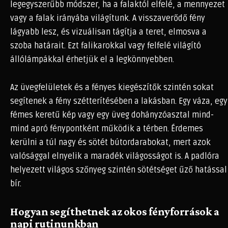
legegyszerűbb módszer, ha a falaktól elfelé, a mennyezet
vagy a falak irányába világítunk. A visszaverődő fény
lágyabb lesz, és vizuálisan tágítja a teret, elmosva a
szoba határait. Ezt falikarokkal vagy felfelé világító
állólámpákkal érhetjük el a legkönnyebben.
Az üvegfelületek és a fényes kiegészítők szintén sokat
segítenek a fény szétterítésében a lakásban. Egy váza, egy
fémes keretű kép vagy egy üveg dohányzóasztal mind-
mind apró fénypontként működik a térben. Érdemes
kerülni a túl nagy és sötét bútordarabokat, mert azok
valósággal elnyelik a maradék világosságot is. A padlóra
helyezett világos szőnyeg szintén sötétséget űző hatással
bír.
Hogyan segíthetnek az okos fényforrások a
napi rutinunkban