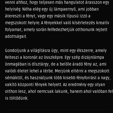
venni ahhoz, hogy teljesen más hangulatot árasszon egy
helyiség. Néha elég egy új lámpaernyő, ami jobban
átereszti a fényt, vagy egy másik típusú izzó a
megszokott helyre. A fényekkel való kísérletezés kreatív
folyamat, amely során felfedezhetjük otthonunk rejtett
adottságait.
Gondoljunk a világításra úgy, mint egy ékszerre, amely
felteszi a koronát az összképre. Egy szép dizájnlámpa
önmagában is dísztárgy, de a belőle áradó fény az, ami
valódi életet lehel a térbe. Merjünk eltérni a megszokott
sémáktól, és használjunk több kisebb fényforrást a nagy,
vakító központi fények helyett. Az eredmény egy olyan
otthon lesz, ahol nemcsak lakunk, hanem ahol valóban fel
is töltődünk.