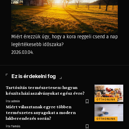
Miért érezzük úgy, hogy a kora reggeli csend a nap
legértékesebb időszaka?
2026.03.04.
Ez is érdekelni fog
Tartósítás természetesen: hogyan
készíts házi aszalványokat egész évre?
OTTHONUNK
Írta:
admin
Miért választanak egyre többen
természetes anyagokat a modern
lakberendezés során?
OTTHONUNK
Írta:
Tamás