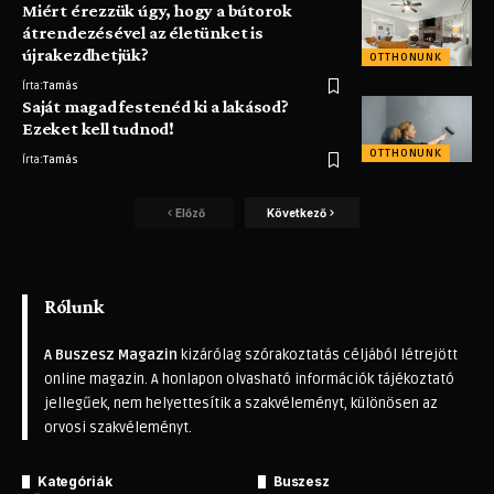
Miért érezzük úgy, hogy a bútorok
átrendezésével az életünket is
újrakezdhetjük?
OTTHONUNK
Írta:
Tamás
Saját magad festenéd ki a lakásod?
Ezeket kell tudnod!
OTTHONUNK
Írta:
Tamás
Előző
Következő
Rólunk
A Buszesz Magazin
kizárólag szórakoztatás céljából létrejött
online magazin. A honlapon olvasható információk tájékoztató
jellegűek, nem helyettesítik a szakvéleményt, különösen az
orvosi szakvéleményt.
Kategóriák
Buszesz