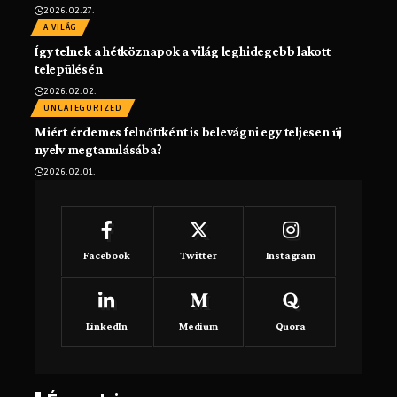
2026.02.27.
A VILÁG
Így telnek a hétköznapok a világ leghidegebb lakott
településén
2026.02.02.
UNCATEGORIZED
Miért érdemes felnőttként is belevágni egy teljesen új
nyelv megtanulásába?
2026.02.01.
Facebook
Twitter
Instagram
LinkedIn
Medium
Quora