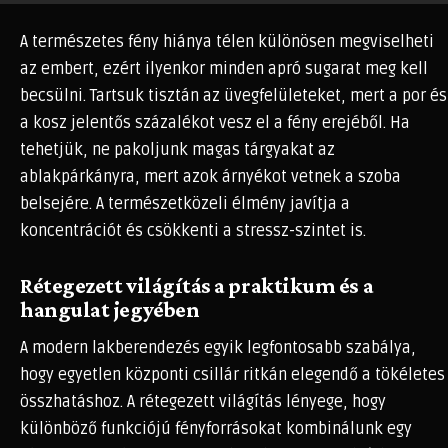
A természetes fény hiánya télen különösen megviselheti
az embert, ezért ilyenkor minden apró sugarat meg kell
becsülni. Tartsuk tisztán az üvegfelületeket, mert a por és
a kosz jelentős százalékot vesz el a fény erejéből. Ha
tehetjük, ne pakoljunk magas tárgyakat az
ablakpárkányra, mert azok árnyékot vetnek a szoba
belsejére. A természetközeli élmény javítja a
koncentrációt és csökkenti a stressz-szintet is.
Rétegezett világítás a praktikum és a
hangulat jegyében
A modern lakberendezés egyik legfontosabb szabálya,
hogy egyetlen központi csillár ritkán elegendő a tökéletes
összhatáshoz. A rétegezett világítás lényege, hogy
különböző funkciójú fényforrásokat kombinálunk egy