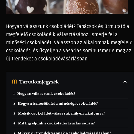
Hogyan válasszunk csokoládét? Tanácsok és útmutató a
megfelelő csokoládé kiválasztásához. Ismerje fel a
minőségi csokoládét, válasszon az alkalomnak megfelelő
csokoládét, és figyeljen a vásárlás során! Ismerje meg az
új trendeket a csokoládévásárlásban!
Tartalomjegyzék
Hogyan válasszunk csokoládét?
Hogyan ismerjük fel a minőségi csokoládét?
Melyik csokoládét válasszuk milyen alkalomra?
Mit figyeljünk a csokoládévásárlás során?
Milyen új trendek vannak a csokoládévásárlásban?