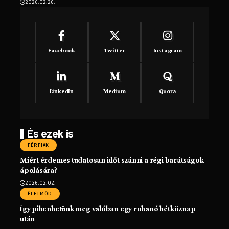
2026.02.26.
Facebook
Twitter
Instagram
LinkedIn
Medium
Quora
És ezek is
FÉRFIAK
Miért érdemes tudatosan időt szánni a régi barátságok
ápolására?
2026.02.02.
ÉLETMÓD
Így pihenhetünk meg valóban egy rohanó hétköznap
után