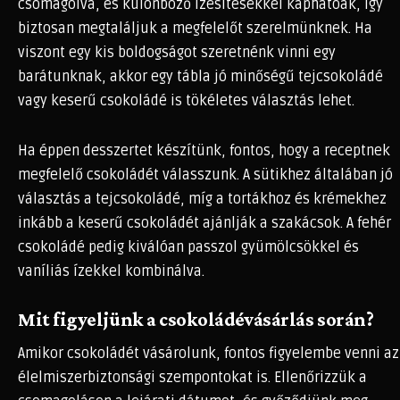
csomagolva, és különböző ízesítésekkel kaphatóak, így
biztosan megtaláljuk a megfelelőt szerelmünknek. Ha
viszont egy kis boldogságot szeretnénk vinni egy
barátunknak, akkor egy tábla jó minőségű tejcsokoládé
vagy keserű csokoládé is tökéletes választás lehet.
Ha éppen desszertet készítünk, fontos, hogy a receptnek
megfelelő csokoládét válasszunk. A sütikhez általában jó
választás a tejcsokoládé, míg a tortákhoz és krémekhez
inkább a keserű csokoládét ajánlják a szakácsok. A fehér
csokoládé pedig kiválóan passzol gyümölcsökkel és
vaníliás ízekkel kombinálva.
Mit figyeljünk a csokoládévásárlás során?
Amikor csokoládét vásárolunk, fontos figyelembe venni az
élelmiszerbiztonsági szempontokat is. Ellenőrizzük a