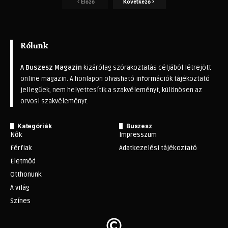
Előző
Következő
Rólunk
A Buszesz Magazin
kizárólag szórakoztatás céljából létrejött
online magazin. A honlapon olvasható információk tájékoztató
jellegűek, nem helyettesítik a szakvéleményt, különösen az
orvosi szakvéleményt.
Kategóriák
Buszesz
Nők
Impresszum
Férfiak
Adatkezelési tájékoztató
Életmód
Otthonunk
A világ
Színes