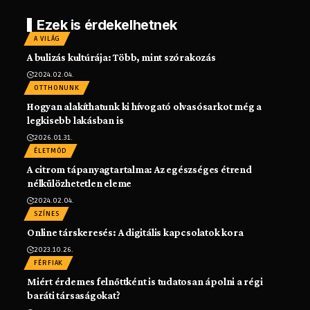
Ezek is érdekelhetnek
A VILÁG
A bulizás kultúrája: Több, mint szórakozás
2024.02.04.
OTTHONUNK
Hogyan alakíthatunk ki hívogató olvasósarkot még a
legkisebb lakásban is
2026.01.31.
ÉLETMÓD
A citrom tápanyagtartalma: Az egészséges étrend
nélkülözhetetlen eleme
2024.02.04.
SZÍNES
Online társkeresés: A digitális kapcsolatok kora
2023.10.26.
FÉRFIAK
Miért érdemes felnőttként is tudatosan ápolni a régi
baráti társaságokat?