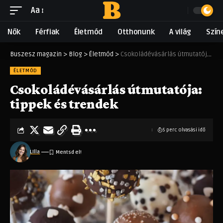
Aa
Nők
Férfiak
Életmód
Otthonunk
A világ
Szín
Buszesz magazin
>
Blog
>
Életmód
>
Csokoládévásárlás útmutatója: tippek és trendek
ÉLETMÓD
Csokoládévásárlás útmutatója:
tippek és trendek
5 perc olvasási idő
LIlla