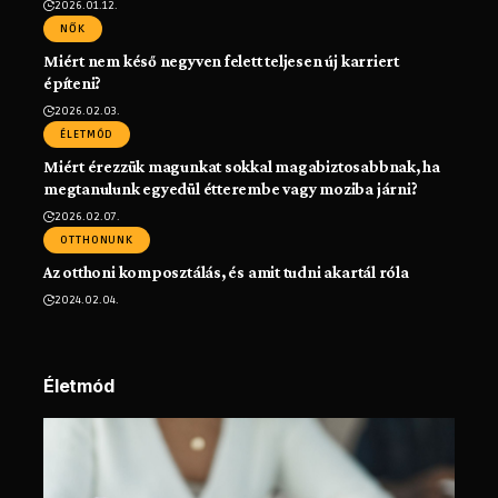
2026.01.12.
NŐK
Miért nem késő negyven felett teljesen új karriert
építeni?
2026.02.03.
ÉLETMÓD
Miért érezzük magunkat sokkal magabiztosabbnak, ha
megtanulunk egyedül étterembe vagy moziba járni?
2026.02.07.
OTTHONUNK
Az otthoni komposztálás, és amit tudni akartál róla
2024.02.04.
Életmód