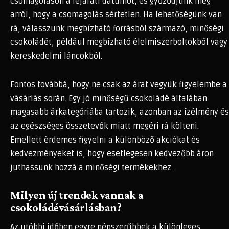
csomagoláson a lejárati dátumot, és győződjünk meg
arról, hogy a csomagolás sértetlen. Ha lehetőségünk van
rá, válasszunk megbízható forrásból származó, minőségi
csokoládét, például megbízható élelmiszerboltokból vagy
kereskedelmi láncokból.
Fontos továbbá, hogy ne csak az árat vegyük figyelembe a
vásárlás során. Egy jó minőségű csokoládé általában
magasabb árkategóriába tartozik, azonban az ízélmény és
az egészséges összetevők miatt megéri rá költeni.
Emellett érdemes figyelni a különböző akciókat és
kedvezményeket is, hogy esetlegesen kedvezőbb áron
juthassunk hozzá a minőségi termékekhez.
Milyen új trendek vannak a
csokoládévásárlásban?
Az utóbbi időben egyre népszerűbbek a különleges