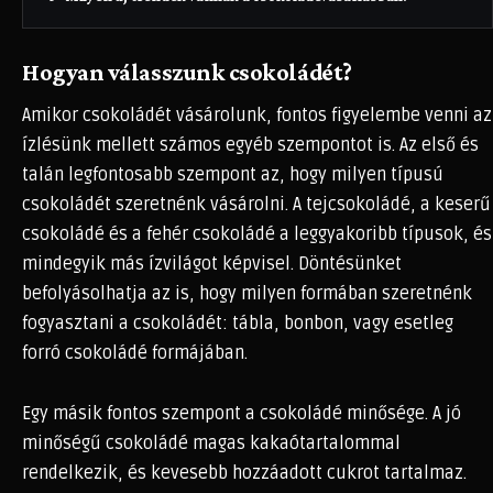
Hogyan válasszunk csokoládét?
Amikor csokoládét vásárolunk, fontos figyelembe venni az
ízlésünk mellett számos egyéb szempontot is. Az első és
talán legfontosabb szempont az, hogy milyen típusú
csokoládét szeretnénk vásárolni. A tejcsokoládé, a keserű
csokoládé és a fehér csokoládé a leggyakoribb típusok, és
mindegyik más ízvilágot képvisel. Döntésünket
befolyásolhatja az is, hogy milyen formában szeretnénk
fogyasztani a csokoládét: tábla, bonbon, vagy esetleg
forró csokoládé formájában.
Egy másik fontos szempont a csokoládé minősége. A jó
minőségű csokoládé magas kakaótartalommal
rendelkezik, és kevesebb hozzáadott cukrot tartalmaz.