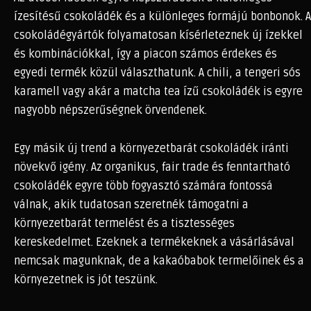
ízesítésű csokoládék és a különleges formájú bonbonok. A
csokoládégyártók folyamatosan kísérleteznek új ízekkel
és kombinációkkal, így a piacon számos érdekes és
egyedi termék közül választhatunk. A chili, a tengeri sós
karamell vagy akár a matcha tea ízű csokoládék is egyre
nagyobb népszerűségnek örvendenek.
Egy másik új trend a környezetbarát csokoládék iránti
növekvő igény. Az organikus, fair trade és fenntartható
csokoládék egyre több fogyasztó számára fontossá
válnak, akik tudatosan szeretnék támogatni a
környezetbarát termelést és a tisztességes
kereskedelmet. Ezeknek a termékeknek a vásárlásával
nemcsak magunknak, de a kakaóbabok termelőinek és a
környezetnek is jót teszünk.