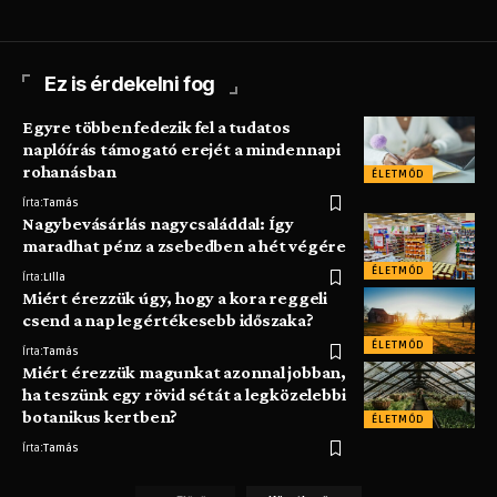
Ez is érdekelni fog
Egyre többen fedezik fel a tudatos
naplóírás támogató erejét a mindennapi
rohanásban
ÉLETMÓD
Írta:
Tamás
Nagybevásárlás nagycsaláddal: Így
maradhat pénz a zsebedben a hét végére
ÉLETMÓD
Írta:
LIlla
Miért érezzük úgy, hogy a kora reggeli
csend a nap legértékesebb időszaka?
ÉLETMÓD
Írta:
Tamás
Miért érezzük magunkat azonnal jobban,
ha teszünk egy rövid sétát a legközelebbi
botanikus kertben?
ÉLETMÓD
Írta:
Tamás