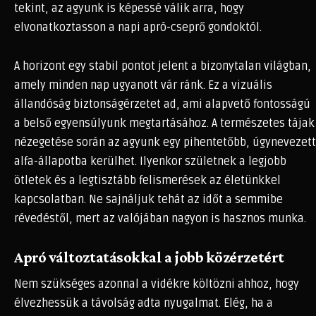
tekint, az agyunk is képessé válik arra, hogy
elvonatkoztasson a napi apró-cseprő gondoktól.
A horizont egy stabil pontot jelent a bizonytalan világban,
amely minden nap ugyanott vár ránk. Ez a vizuális
állandóság biztonságérzetet ad, ami alapvető fontosságú
a belső egyensúlyunk megtartásához. A természetes tájak
nézegetése során az agyunk egy pihentetőbb, úgynevezett
alfa-állapotba kerülhet. Ilyenkor születnek a legjobb
ötletek és a legtisztább felismerések az életünkkel
kapcsolatban. Ne sajnáljuk tehát az időt a semmibe
révedéstől, mert az valójában nagyon is hasznos munka.
Apró változtatásokkal a jobb közérzetért
Nem szükséges azonnal a vidékre költözni ahhoz, hogy
élvezhessük a távolság adta nyugalmat. Elég, ha a