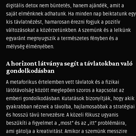
digitális detox nem büntetés, hanem ajándék, amit a
saját elménknek adhatunk. Ha minden nap beiktatunk egy
kis távlatnézést, hamarosan érezni fogjuk a pozitív
változásokat a közérzetünkben. A szemünk és a lelkünk
egyaránt megnyugszik a természetes fényben és a
mélység élményében.
A horizont látványa segít a távlatokban való
gondolkodásban
A metaforikus értelemben vett távlatok és a fizikai
látótávolság között meglepően szoros a kapcsolat az
emberi gondolkodásban. Kutatások bizonyítják, hogy akik
gyakrabban néznek a távolba, hajlamosabbak a stratégiai
és hosszú távú tervezésre. A közeli fókusz ugyanis
beszűkíti a figyelmet a „most” és az „itt” problémáira,
ami gátolja a kreativitást. Amikor a szemünk messzire