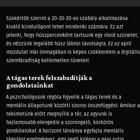
Szakértők szerint a 20-20-20-as szabály alkalmazása
kiváló kiindulópont lehet mindenki számára. Ez azt
jelenti, hogy húszpercenként tartsunk egy rövid szünetet,
és nézzünk legalább húsz lábnyi távolságra. Ez az apró
mozdulat már önmagában is képes csökkenteni a digitális
szemfáradtság kellemetlen tüneteit.
A tágas terek felszabadítják a
gondolatainkat
A pszichológusok régóta figyelik a tágas terek és a
mentális állapotunk közötti szoros összefüggést. Amikor a
tekintetünk előtt megnyílik a tér, az agyunk is
hajlamosabb elengedni a szorongató, körkörös
gondolatokat. A horizont látványa egyfajta mentális
tágulást eredményez, ami segít kilépni a napi rutin