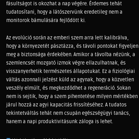
fásultságot is okozhat a nap végére. Érdemes tehát
tudatosítani, hogy a látószervünk eredetileg nem a
monitorok bámulására fejlődött ki.
Az evolúció során az emberi szem arra lett kalibrálva,
hogy a környezetét pásztázza, és távoli pontokat figyeljen
meg a biztonsága érdekében. Amikor a távolba nézünk, a
szemlencsét mozgató izmok végre ellazulhatnak, és
visszanyerhetik természetes állapotukat. Ez a fiziológiai
váltás azonnali jelzést küld az agynak, hogy a közvetlen
veszély elmúlt, és megkezdődhet a regeneráció. Sokan
nem is sejtik, hogy a szem pihentetése milyen mértékben
járul hozzá az agyi kapacitás frissítéséhez. A tudatos
tekintetváltás tehát nem csupán egészségügyi tanács,
hanem a napi produktivitásunk záloga is lehet.