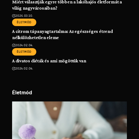
Miért választják egyre többen a lakóhajós életformát a
világ nagyvárosaiban?
2026.03.10.
ÉLETMÓD
A citrom tápanyagtartalma: Az egészséges étrend
nélkülözhetetlen eleme
2024.02.04.
ÉLETMÓD
A divatos diéták és ami mögöttük van
2024.02.04.
Életmód