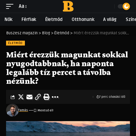
Aa
Nők
Férfiak
Életmód
Otthonunk
A világ
Szín
Buszesz magazin
>
Blog
>
Életmód
>
Miért érezzük magunkat sokkal nyugodtabbnak, ha naponta legalább tíz percet a távolba nézünk?
ÉLETMÓD
Miért érezzük magunkat sokkal
nyugodtabbnak, ha naponta
legalább tíz percet a távolba
nézünk?
7 perc olvasási idő
Tamás