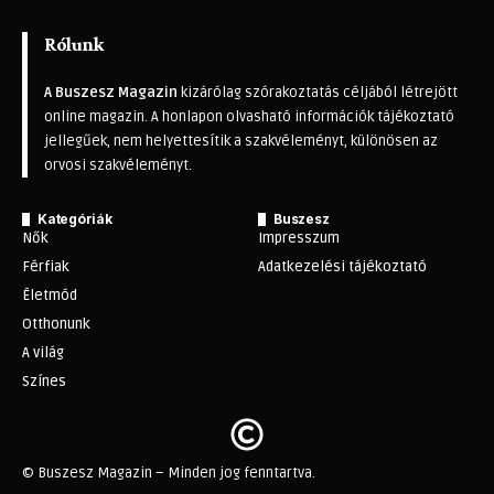
Rólunk
A Buszesz Magazin
kizárólag szórakoztatás céljából létrejött
online magazin. A honlapon olvasható információk tájékoztató
jellegűek, nem helyettesítik a szakvéleményt, különösen az
orvosi szakvéleményt.
Kategóriák
Buszesz
Nők
Impresszum
Férfiak
Adatkezelési tájékoztató
Életmód
Otthonunk
A világ
Színes
© Buszesz Magazin – Minden jog fenntartva.