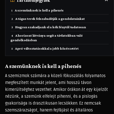
Tartalomjegyzék
A szemünknek is kell a pihenés
A tágas terek felszabadítják a gondolatainkat
Hogyan szakadjunk el a kék fénytől tudatosan
A horizont látványa segít a távlatokban való
gondolkodásban
Apró változtatásokkal a jobb közérzetért
A szemünknek is kell a pihenés
A szemizmok számára a közeli fókuszálás folyamatos
megfeszített munkát jelent, ami hosszú távon
kimerültséghez vezethet. Amikor órákon át egy kijelzőt
nézünk, a szemünk elfelejt pihenni, és a pislogás
gyakorisága is drasztikusan lecsökken. Ez nemcsak
szemszárazságot, hanem fejfájást és általános