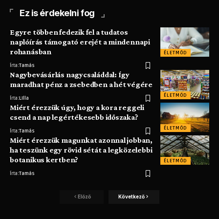
Ez is érdekelni fog
Egyre többen fedezik fel a tudatos
naplóírás támogató erejét a mindennapi
rohanásban
ÉLETMÓD
Írta:
Tamás
Nagybevásárlás nagycsaláddal: Így
maradhat pénz a zsebedben a hét végére
ÉLETMÓD
Írta:
LIlla
Miért érezzük úgy, hogy a kora reggeli
csend a nap legértékesebb időszaka?
ÉLETMÓD
Írta:
Tamás
Miért érezzük magunkat azonnal jobban,
ha teszünk egy rövid sétát a legközelebbi
botanikus kertben?
ÉLETMÓD
Írta:
Tamás
Előző
Következő