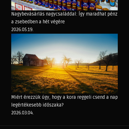
Nagybevásárlás nagycsaláddal: Így maradhat pénz
a zsebedben a hét végére
2026.05.19.
Miért érezzük úgy, hogy a kora reggeli csend a nap
legértékesebb időszaka?
2026.03.04.