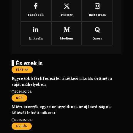
Facebook
Twitter
Instagram
LinkedIn
Medium
Quora
És ezek is
FÉRFIAK
Egyre több férfi fedezi fel a kétkezi alkotás örömét a
saját műhelyében
2026.02.03.
NŐK
Miért érezzük egyre nehezebbnek az új barátságok
kötését felnőtt nőként?
2026.02.03.
A VILÁG