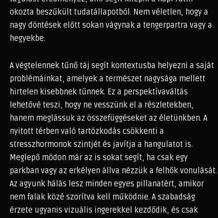
okozta beszűkült tudatállapotból. Nem véletlen, hogy a
nagy döntések előtt sokan vágynak a tengerpartra vagy a
hegyekbe.
A végtelennek tűnő táj segít kontextusba helyezni a saját
problémáinkat, amelyek a természet nagysága mellett
hirtelen kisebbnek tűnnek. Ez a perspektívaváltás
lehetővé teszi, hogy ne vesszünk el a részletekben,
hanem meglássuk az összefüggéseket az életünkben. A
nyitott térben való tartózkodás csökkenti a
stresszhormonok szintjét és javítja a hangulatot is.
Meglepő módon már az is sokat segít, ha csak egy
parkban vagy az erkélyen állva nézzük a felhők vonulását.
Az agyunk hálás lesz minden egyes pillanatért, amikor
nem falak közé szorítva kell működnie. A szabadság
érzete ugyanis vizuális ingerekkel kezdődik, és csak