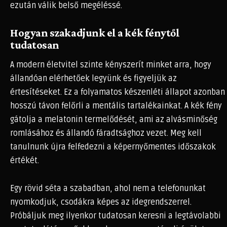
ezután válik belső megéléssé.
Hogyan szakadjunk el a kék fénytől
tudatosan
A modern életvitel szinte kényszerít minket arra, hogy
állandóan elérhetőek legyünk és figyeljük az
értesítéseket. Ez a folyamatos készenléti állapot azonban
hosszú távon felőrli a mentális tartalékainkat. A kék fény
gátolja a melatonin termelődését, ami az alvásminőség
romlásához és állandó fáradtsághoz vezet. Meg kell
tanulnunk újra felfedezni a képernyőmentes időszakok
értékét.
Egy rövid séta a szabadban, ahol nem a telefonunkat
nyomkodjuk, csodákra képes az idegrendszerrel.
Próbáljuk meg ilyenkor tudatosan keresni a legtávolabbi