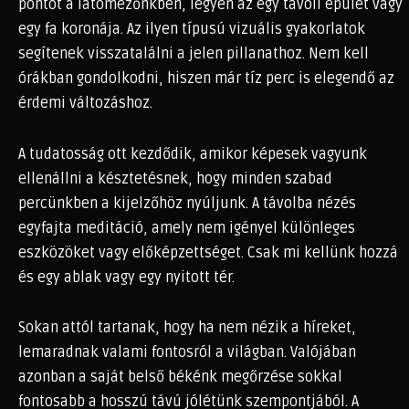
pontot a látómezőnkben, legyen az egy távoli épület vagy
egy fa koronája. Az ilyen típusú vizuális gyakorlatok
segítenek visszatalálni a jelen pillanathoz. Nem kell
órákban gondolkodni, hiszen már tíz perc is elegendő az
érdemi változáshoz.
A tudatosság ott kezdődik, amikor képesek vagyunk
ellenállni a késztetésnek, hogy minden szabad
percünkben a kijelzőhöz nyúljunk. A távolba nézés
egyfajta meditáció, amely nem igényel különleges
eszközöket vagy előképzettséget. Csak mi kellünk hozzá
és egy ablak vagy egy nyitott tér.
Sokan attól tartanak, hogy ha nem nézik a híreket,
lemaradnak valami fontosról a világban. Valójában
azonban a saját belső békénk megőrzése sokkal
fontosabb a hosszú távú jólétünk szempontjából. A