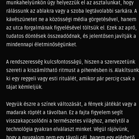
munkahelyünkön úgy helyezzük el az asztalunkat, hogy
rálássunk az ablakra vagy a szoba legtávolabbi sarkára. A
kávészünetet ne a közösségi média görgetésével, hanem
az utca forgalmának figyelésével töltsük el. Ezek az apró,
tudatos döntések összeadódnak, és jelentősen javítják a
mindennapi életminőségünket.
A rendszeresség kulcsfontosságú, hiszen a szervezetünk
szereti a kiszámítható ritmust a pihenésben is. Alakítsunk
ki egy reggeli vagy esti rituálét, amikor pár percig csak a
tájat kémleljük.
Vegyük észre a színek változását, a fények játékát vagy a
madarak röptét a távolban. Ez a fajta figyelem segít
visszakapcsolódni a természetes világhoz, amelytől a
technológia gyakran elválaszt minket. Végül rájövünk,
hogy a nyugalom nem egy távoli cél, hanem egy elérhető