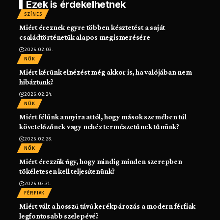
Ezek is érdekelhetnek
SZÍNES
Miért éreznek egyre többen késztetést a saját
családtörténetük alapos megismerésére
2026.02.03.
NŐK
Miért kérünk elnézést még akkor is, ha valójában nem
hibáztunk?
2026.02.24.
NŐK
Miért félünk annyira attól, hogy mások szemében túl
követelőzőnek vagy nehéz természetűnek tűnünk?
2026.02.28.
NŐK
Miért érezzük úgy, hogy mindig minden szerepben
tökéletesen kell teljesítenünk?
2026.03.31.
FÉRFIAK
Miért vált a hosszú távú kerékpározás a modern férfiak
legfontosabb szelepévé?