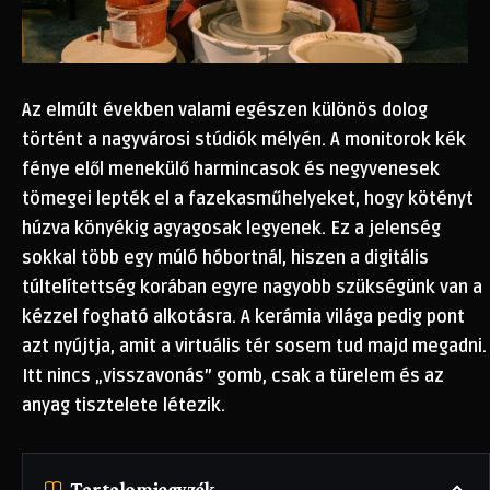
Az elmúlt években valami egészen különös dolog
történt a nagyvárosi stúdiók mélyén. A monitorok kék
fénye elől menekülő harmincasok és negyvenesek
tömegei lepték el a fazekasműhelyeket, hogy kötényt
húzva könyékig agyagosak legyenek. Ez a jelenség
sokkal több egy múló hóbortnál, hiszen a digitális
túltelítettség korában egyre nagyobb szükségünk van a
kézzel fogható alkotásra. A kerámia világa pedig pont
azt nyújtja, amit a virtuális tér sosem tud majd megadni.
Itt nincs „visszavonás” gomb, csak a türelem és az
anyag tisztelete létezik.
Tartalomjegyzék