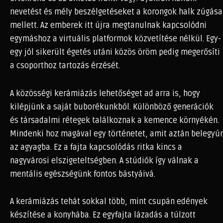
nevetést és mély beszélgetéseket a korongok halk zúgása
mellett. Az emberek itt újra megtanulnak kapcsolódni
egymáshoz a virtuális platformok közvetítése nélkül. Egy-
egy jól sikerült égetés utáni közös öröm pedig megerősíti
a csoporthoz tartozás érzését.
A közösségi kerámiázás lehetőséget ad arra is, hogy
kilépjünk a saját buborékunkból. Különböző generációk
és társadalmi rétegek találkoznak a kemence környékén.
Mindenki hoz magával egy történetet, amit aztán belegyúr
az agyagba. Ez a fajta kapcsolódás ritka kincs a
nagyvárosi elszigeteltségben. A stúdiók így válnak a
mentális egészségünk fontos bástyáivá.
A kerámiázás tehát sokkal több, mint csupán edények
készítése a konyhába. Ez egyfajta lázadás a túlzott