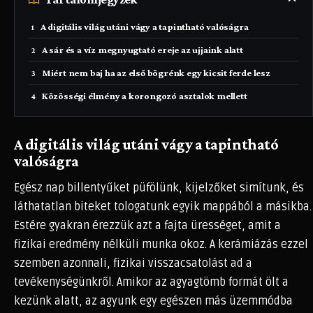
A digitális világ utáni vágy a tapintható valóságra
A sár és a víz megnyugtató ereje az ujjaink alatt
Miért nem baj ha az első bögrénk egy kicsit ferde lesz
Közösségi élmény a korongozó asztalok mellett
A digitális világ utáni vágy a tapintható
valóságra
Egész nap billentyűket püfölünk, kijelzőket simítunk, és
láthatatlan biteket tologatunk egyik mappából a másikba.
Estére gyakran érezzük azt a fajta ürességet, amit a
fizikai eredmény nélküli munka okoz. A kerámiázás ezzel
szemben azonnali, fizikai visszacsatolást ad a
tevékenységünkről. Amikor az agyagtömb formát ölt a
kezünk alatt, az agyunk egy egészen más üzemmódba