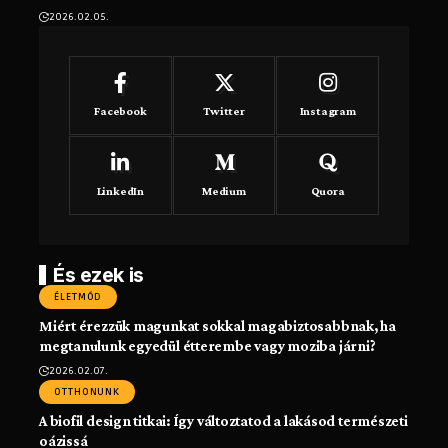
2026.02.05.
Facebook
Twitter
Instagram
LinkedIn
Medium
Quora
És ezek is
ÉLETMÓD
Miért érezzük magunkat sokkal magabiztosabbnak, ha
megtanulunk egyedül étterembe vagy moziba járni?
2026.02.07.
OTTHONUNK
A biofil design titkai: Így változtatod a lakásod természeti
oázissá