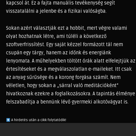
kapcsol át. Ez a fajta manuális tevékenység segít
visszatalálni a jelenbe és a fizikai valóságba.
Sokan azért választják ezt a hobbit, mert végre valami
olyat hozhatnak létre, ami túléli a következő
szoftverfrissítést. Egy saját kézzel formázott tál nem
csupán egy tárgy, hanem az időnk és energiánk
lenyomata. A műhelyekben töltött órák alatt elfelejtjük az
értesítéseket és a megválaszolatlan e-maileket. Itt csak
az anyag sűrűsége és a korong forgása számít. Nem
véletlen, hogy sokan a „sárral való meditációként”
hivatkoznak ezekre a foglalkozásokra. A tapintás élménye
felszabadítja a bennünk lévő gyermeki alkotóvágyat is.
A hirdetés után a cikk folytatódik!