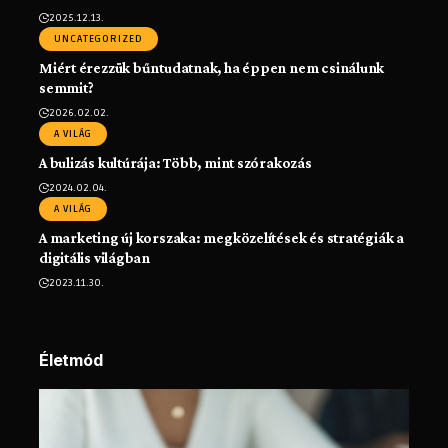
2025.12.13.
UNCATEGORIZED
Miért érezzük bűntudatnak, ha éppen nem csinálunk
semmit?
2026.02.02.
A VILÁG
A bulizás kultúrája: Több, mint szórakozás
2024.02.04.
A VILÁG
A marketing új korszaka: megközelítések és stratégiák a
digitális világban
2023.11.30.
Életmód