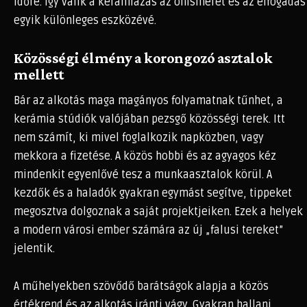
időre. Így válik a kerámiázás az önismeret és az elfogadás
egyik különleges eszközévé.
Közösségi élmény a korongozó asztalok
mellett
Bár az alkotás maga magányos folyamatnak tűnhet, a
kerámia stúdiók valójában pezsgő közösségi terek. Itt
nem számít, ki mivel foglalkozik napközben, vagy
mekkora a fizetése. A közös hobbi és az agyagos kéz
mindenkit egyenlővé tesz a munkaasztalok körül. A
kezdők és a haladók gyakran egymást segítve, tippeket
megosztva dolgoznak a saját projektjeiken. Ezek a helyek
a modern városi ember számára az új „falusi tereket”
jelentik.
A műhelyekben szövődő barátságok alapja a közös
értékrend és az alkotás iránti vágy. Gyakran hallani