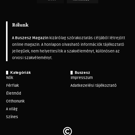
Rólunk
A Buszesz Magazin
kizárólag szórakoztatás céljából létrejött
online magazin. A honlapon olvasható információk tájékoztató
jellegűek, nem helyettesítik a szakvéleményt, különösen az
orvosi szakvéleményt.
Kategóriák
Buszesz
Nők
Impresszum
Férfiak
Adatkezelési tájékoztató
Életmód
Otthonunk
A világ
Színes