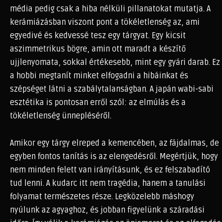
média pedig csak a hiba nélküli pillanatokat mutatja. A
kerámiázásban viszont pont a tökéletlenség az, ami
egyedivé és kedvessé tesz egy tárgyat. Egy kicsit
aszimmetrikus bögre, amin ott maradt a készítő
ujjlenyomata, sokkal értékesebb, mint egy gyári darab. Ez
a hobbi megtanít minket elfogadni a hibáinkat és
szépséget látni a szabálytalanságban. A japán wabi-sabi
esztétika is pontosan erről szól: az elmúlás és a
tökéletlenség ünnepléséről.
Amikor egy tárgy elreped a kemencében, az fájdalmas, de
egyben fontos tanítás is az elengedésről. Megértjük, hogy
nem minden felett van irányításunk, és ez felszabadító
tud lenni. A kudarc itt nem tragédia, hanem a tanulási
folyamat természetes része. Legközelebb máshogy
nyúlunk az agyaghoz, és jobban figyelünk a száradási