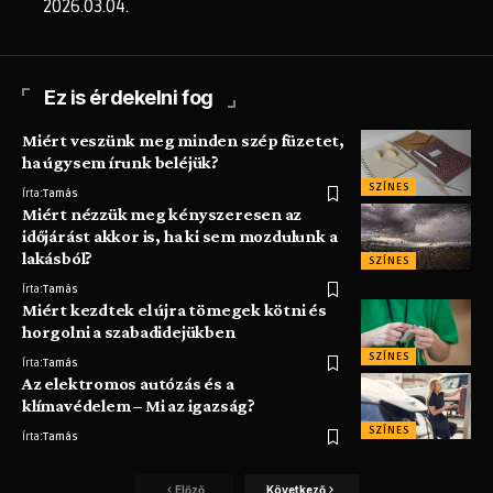
2026.03.04.
Ez is érdekelni fog
Miért veszünk meg minden szép füzetet,
ha úgysem írunk beléjük?
SZÍNES
Írta:
Tamás
Miért nézzük meg kényszeresen az
időjárást akkor is, ha ki sem mozdulunk a
lakásból?
SZÍNES
Írta:
Tamás
Miért kezdtek el újra tömegek kötni és
horgolni a szabadidejükben
SZÍNES
Írta:
Tamás
Az elektromos autózás és a
klímavédelem – Mi az igazság?
SZÍNES
Írta:
Tamás
Előző
Következő