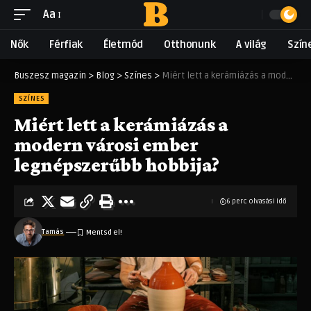
Aa
Nők
Férfiak
Életmód
Otthonunk
A világ
Szín
Buszesz magazin
>
Blog
>
Színes
>
Miért lett a kerámiázás a modern városi ember legnépszerűbb hobbija?
SZÍNES
Miért lett a kerámiázás a
modern városi ember
legnépszerűbb hobbija?
6 perc olvasási idő
Tamás