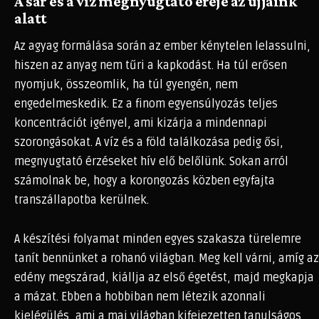
A sár és a víz megnyugtató ereje az ujjaink
alatt
Az agyag formálása során az ember kénytelen lelassulni,
hiszen az anyag nem tűri a kapkodást. Ha túl erősen
nyomjuk, összeomlik, ha túl gyengén, nem
engedelmeskedik. Ez a finom egyensúlyozás teljes
koncentrációt igényel, ami kizárja a mindennapi
szorongásokat. A víz és a föld találkozása pedig ősi,
megnyugtató érzéseket hív elő belőlünk. Sokan arról
számolnak be, hogy a korongozás közben egyfajta
transzállapotba kerülnek.
A készítési folyamat minden egyes szakasza türelemre
tanít bennünket a rohanó világban. Meg kell várni, amíg az
edény megszárad, kiállja az első égetést, majd megkapja
a mázat. Ebben a hobbiban nem létezik azonnali
kielégülés, ami a mai világban kifejezetten tanulságos