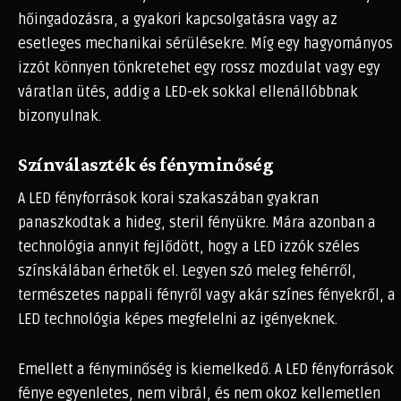
hőingadozásra, a gyakori kapcsolgatásra vagy az
esetleges mechanikai sérülésekre. Míg egy hagyományos
izzót könnyen tönkretehet egy rossz mozdulat vagy egy
váratlan ütés, addig a LED-ek sokkal ellenállóbbnak
bizonyulnak.
Színválaszték és fényminőség
A LED fényforrások korai szakaszában gyakran
panaszkodtak a hideg, steril fényükre. Mára azonban a
technológia annyit fejlődött, hogy a LED izzók széles
színskálában érhetők el. Legyen szó meleg fehérről,
természetes nappali fényről vagy akár színes fényekről, a
LED technológia képes megfelelni az igényeknek.
Emellett a fényminőség is kiemelkedő. A LED fényforrások
fénye egyenletes, nem vibrál, és nem okoz kellemetlen