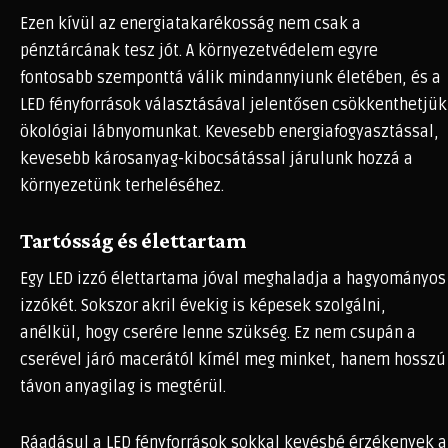
Ezen kívül az energiatakarékosság nem csak a
pénztárcának tesz jót. A környezetvédelem egyre
fontosabb szemponttá válik mindannyiunk életében, és a
LED fényforrások választásával jelentősen csökkenthetjük
ökológiai lábnyomunkat. Kevesebb energiafogyasztással,
kevesebb károsanyag-kibocsátással járulunk hozzá a
környezetünk terheléséhez.
Tartósság és élettartam
Egy LED izzó élettartama jóval meghaladja a hagyományos
izzókét. Sokszor akril évekig is képesek szolgálni,
anélkül, hogy cserére lenne szükség. Ez nem csupán a
cserével járó macerától kímél meg minket, hanem hosszú
távon anyagilag is megtérül.
Ráadásul a LED fényforrások sokkal kevésbé érzékenyek a