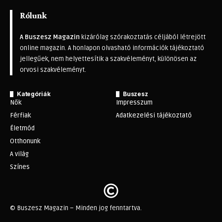
Rólunk
A Buszesz Magazin
kizárólag szórakoztatás céljából létrejött
online magazin. A honlapon olvasható információk tájékoztató
jellegűek, nem helyettesítik a szakvéleményt, különösen az
orvosi szakvéleményt.
Kategóriák
Buszesz
Nők
Impresszum
Férfiak
Adatkezelési tájékoztató
Életmód
Otthonunk
A világ
Színes
© Buszesz Magazin – Minden jog fenntartva.