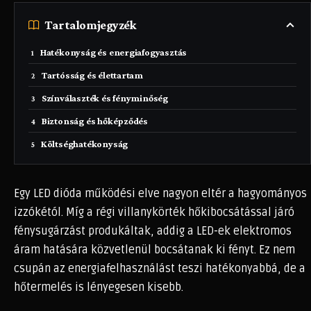
Tartalomjegyzék
Hatékonyság és energiafogyasztás
Tartósság és élettartam
Színválaszték és fényminőség
Biztonság és hőképződés
Költséghatékonyság
Egy LED dióda működési elve nagyon eltér a hagyományos
izzókétól. Míg a régi villanykörték hőkibocsátással járó
fénysugárzást produkáltak, addig a LED-ek elektromos
áram hatására közvetlenül bocsátanak ki fényt. Ez nem
csupán az energiafelhasználást teszi hatékonyabbá, de a
hőtermelés is lényegesen kisebb.