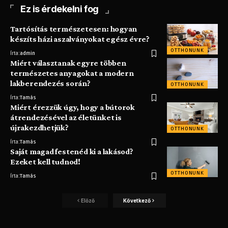
Ez is érdekelni fog
Tartósítás természetesen: hogyan
készíts házi aszalványokat egész évre?
OTTHONUNK
Írta:
admin
Miért választanak egyre többen
természetes anyagokat a modern
lakberendezés során?
OTTHONUNK
Írta:
Tamás
Miért érezzük úgy, hogy a bútorok
átrendezésével az életünket is
újrakezdhetjük?
OTTHONUNK
Írta:
Tamás
Saját magad festenéd ki a lakásod?
Ezeket kell tudnod!
OTTHONUNK
Írta:
Tamás
Előző
Következő