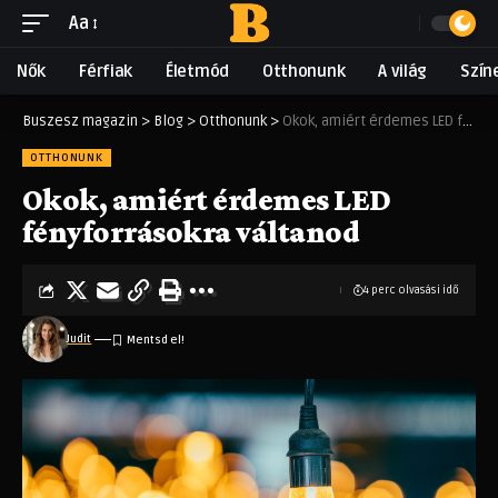
Aa
Nők
Férfiak
Életmód
Otthonunk
A világ
Szín
Buszesz magazin
>
Blog
>
Otthonunk
>
Okok, amiért érdemes LED fényforrásokra váltanod
OTTHONUNK
Okok, amiért érdemes LED
fényforrásokra váltanod
4 perc olvasási idő
Judit