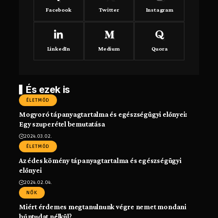
Facebook
Twitter
Instagram
LinkedIn
Medium
Quora
És ezek is
ÉLETMÓD
Mogyoró tápanyagtartalma és egészségügyi előnyei:
Egy szuperétel bemutatása
2024.03.02.
ÉLETMÓD
Az édes kömény tápanyagtartalma és egészségügyi
előnyei
2024.02.04.
NŐK
Miért érdemes megtanulnunk végre nemet mondani
bűntudat nélkül?