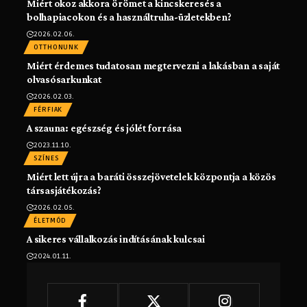
Miért okoz akkora örömet a kincskeresés a
bolhapiacokon és a használtruha-üzletekben?
2026.02.06.
OTTHONUNK
Miért érdemes tudatosan megtervezni a lakásban a saját
olvasósarkunkat
2026.02.03.
FÉRFIAK
A szauna: egészség és jólét forrása
2023.11.10.
SZÍNES
Miért lett újra a baráti összejövetelek központja a közös
társasjátékozás?
2026.02.05.
ÉLETMÓD
A sikeres vállalkozás indításának kulcsai
2024.01.11.