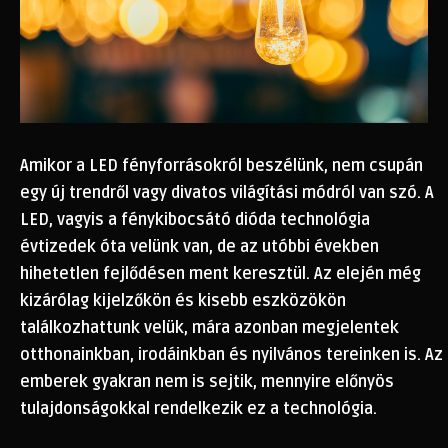
Amikor a LED fényforrásokról beszélünk, nem csupán
egy új trendről vagy divatos világítási módról van szó. A
LED, vagyis a fénykibocsátó dióda technológia
évtizedek óta velünk van, de az utóbbi években
hihetetlen fejlődésen ment keresztül. Az elején még
kizárólag kijelzőkön és kisebb eszközökön
találkozhattunk velük, mára azonban megjelentek
otthonainkban, irodáinkban és nyilvános tereinken is. Az
emberek gyakran nem is sejtik, mennyire előnyös
tulajdonságokkal rendelkezik ez a technológia.